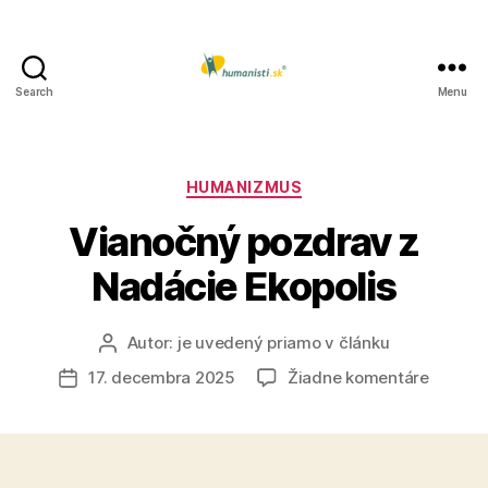
Search
Menu
Humanisti.sk
Kategórie
HUMANIZMUS
Vianočný pozdrav z
Nadácie Ekopolis
Autor:
je uvedený priamo v článku
Autor
článku
na
17. decembra 2025
Žiadne komentáre
Dátum
Vianoč
článku
pozdra
z
Nadáci