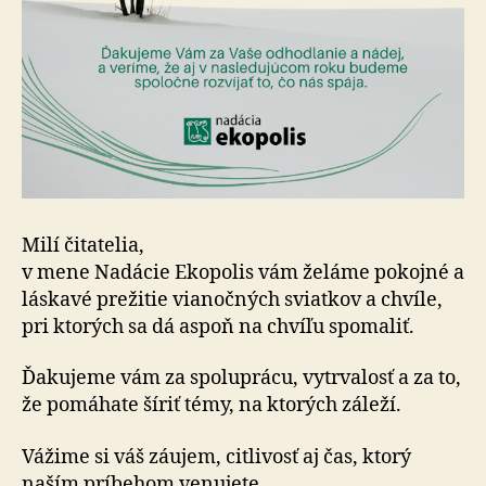
Milí čitatelia,
v mene Nadácie Ekopolis vám želáme pokojné a
láskavé prežitie vianočných sviatkov a chvíle,
pri ktorých sa dá aspoň na chvíľu spomaliť.
Ďakujeme vám za spoluprácu, vytrvalosť a za to,
že pomáhate šíriť témy, na ktorých záleží.
Vážime si váš záujem, citlivosť aj čas, ktorý
naším príbehom venujete.