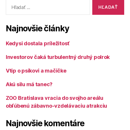
Vyhľadať:
Najnovšie články
Kedysi dostala príležitosť
Investorov čaká turbulentný druhý polrok
Vtip o psíkovi a mačičke
Akú silu má tanec?
ZOO Bratislava vracia do svojho areálu
obľúbenú zábavno-vzdelávaciu atrakciu
Najnovšie komentáre