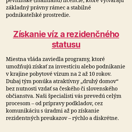
pevninské (mainland) licencie, ktoré vytvárajú
základný právny rámec a stabilné
podnikateľské prostredie.
Získanie víz a rezidenčného
statusu
Miestna vláda zaviedla programy, ktoré
umožňujú získať za investíciu alebo podnikanie
v krajine pobytové vízum na 2 až 10 rokov.
Dubaj tým ponúka atraktívny „druhý domov“
bez nutnosti vzdať sa českého či slovenského
občianstva. Naši špecialisti vás prevedú celým
procesom – od prípravy podkladov, cez
komunikáciu s úradmi až po získanie
rezidentných preukazov – rýchlo a diskrétne.