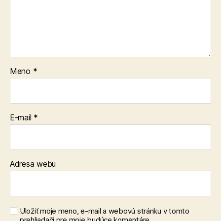
Meno
*
E-mail
*
Adresa webu
Uložiť moje meno, e-mail a webovú stránku v tomto
prehliadači pre moje budúce komentáre.