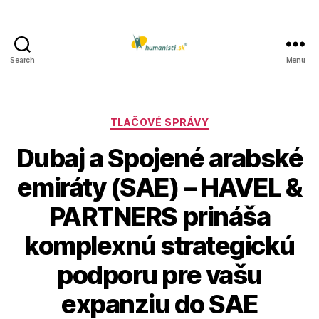
Search
Menu
Humanisti.sk
Kategórie
TLAČOVÉ SPRÁVY
Dubaj a Spojené arabské
emiráty (SAE) – HAVEL &
PARTNERS prináša
komplexnú strategickú
podporu pre vašu
expanziu do SAE