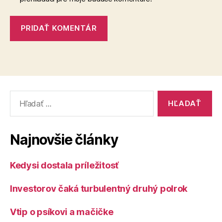
Vyhľadať:
Najnovšie články
Kedysi dostala príležitosť
Investorov čaká turbulentný druhý polrok
Vtip o psíkovi a mačičke