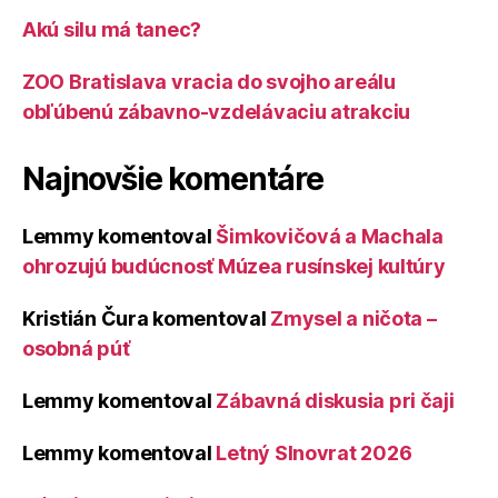
Akú silu má tanec?
ZOO Bratislava vracia do svojho areálu
obľúbenú zábavno-vzdelávaciu atrakciu
Najnovšie komentáre
Lemmy
komentoval
Šimkovičová a Machala
ohrozujú budúcnosť Múzea rusínskej kultúry
Kristián Čura
komentoval
Zmysel a ničota –
osobná púť
Lemmy
komentoval
Zábavná diskusia pri čaji
Lemmy
komentoval
Letný Slnovrat 2026