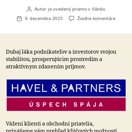
Autor:
je uvedený priamo v článku
Autor
článku
na
9. decembra 2025
Žiadne komentáre
Dátum
Dubaj
článku
a
Spojené
arabské
emiráty
Dubaj láka podnikateľov a investorov svojou
(SAE)
stabilitou, prosperujúcim prostredím a
–
atraktívnym zdanením príjmov.
HAVEL
&
PARTNE
prináša
komple
strateg
podpor
pre
vašu
Vážení klienti a obchodní priatelia,
expanzi
prinášame vám prehľad kľúčových možností,