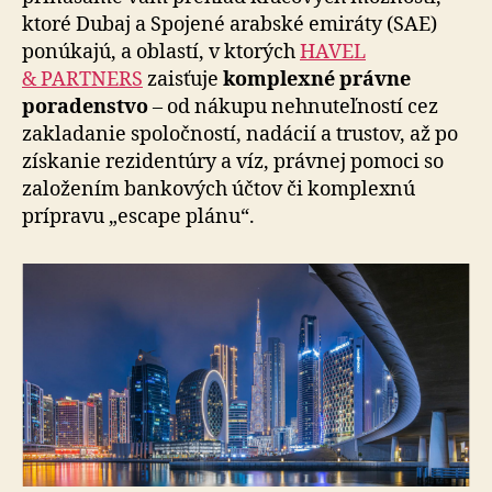
do
ktoré Dubaj a Spojené arabské emiráty (SAE)
SAE
ponúkajú, a oblastí, v ktorých
HAVEL
& PARTNERS
zaisťuje
komplexné právne
poradenstvo
– od nákupu nehnuteľností cez
zakladanie spoločností, nadácií a trustov, až po
získanie rezidentúry a víz, právnej pomoci so
založením bankových účtov či komplexnú
prípravu „escape plánu“.