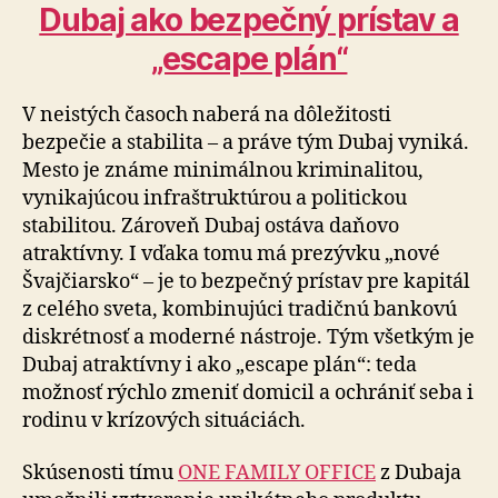
Dubaj ako bezpečný prístav a
„escape plán“
V neistých časoch naberá na dôležitosti
bezpečie a sta­bi­li­ta – a práve tým Dubaj vyniká.
Mesto je známe mi­ni­mál­nou kriminalitou,
vynikajúcou infraštruktúrou a po­li­tic­kou
stabilitou. Zároveň Dubaj ostáva daňovo
atraktívny. I vďaka tomu má prezývku „nové
Švajčiarsko“ – je to bezpečný prístav pre kapitál
z celého sveta, kombinujúci tradičnú bankovú
diskrétnosť a moderné nástroje. Tým všetkým je
Dubaj atraktívny i ako „escape plán“: teda
možnosť rýchlo zmeniť domicil a ochrániť seba i
rodinu v krízových situáciách.
Skúsenosti tímu
ONE FAMILY OFFICE
z Dubaja