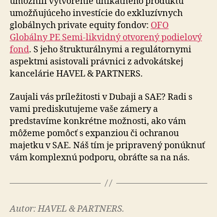
umožnili vytvorenie unikátneho produktu
umožňujúceho in­ves­tí­cie do exkluzívnych
globálnych private equity fondov:
OFO
Globálny PE Semi-likvidný otvorený podielový
fond
. S jeho štrukturálnymi a regulátornymi
aspektmi asis­to­va­li právnici z advokátskej
kancelárie HAVEL & PARTNERS.
Zaujali vás príležitosti v Dubaji a SAE? Radi s
vami pre­disku­tu­je­me vaše zámery a
predstavíme konkrétne mož­nosti, ako vám
môžeme pomôcť s expanziou či ochranou
majetku v SAE. Náš tím je pripravený ponúknuť
vám komplexnú podporu, obráťte sa na nás.
Autor: HAVEL & PARTNERS.