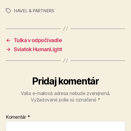
HAVEL & PARTNERS
Značky
←
Tulka v odpočívadle
→
Sviatok HumanLight
Pridaj komentár
Vaša e-mailová adresa nebude zverejnená.
Vyžadované polia sú označené
*
Komentár
*