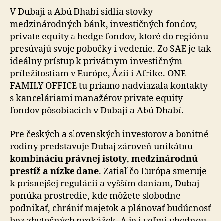
V Dubaji a Abú Dhabí sídlia stovky
medzinárodných bánk, investičných fondov,
private equity a hedge fondov, ktoré do regiónu
presúvajú svoje pobočky i vedenie. Zo SAE je tak
ideálny prístup k privátnym investičným
príležitostiam v Európe, Ázii i Afrike. ONE
FAMILY OFFICE tu priamo nadviazala kontakty
s kanceláriami manažérov private equity
fondov pôsobiacich v Dubaji a Abú Dhabí.
Pre českých a slovenských investorov a bonitné
rodiny predstavuje Dubaj zároveň unikátnu
kombináciu právnej istoty
,
medzinárodnú
prestíž a nízke dane
. Zatiaľ čo Európa smeruje
k prísnejšej regulácii a vyšším daniam, Dubaj
ponúka prostredie, kde môžete slobodne
podnikať, chrániť majetok a plánovať budúcnosť
bez zbytočných prekážok. A je i veľmi vhodnou