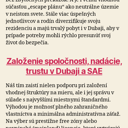
súčasťou „escape plánu“ ako neutrálne územie
v neistom svete. Stále viac úspešných
jednotlivcov a rodín diverzifikuje svoju
rezidenciu a majú trvalý pobyt i v Dubaji, aby v
prípade potreby mohli rýchlo presunúť svoj
život do bezpečia.
Založenie spoločnosti, nadácie,
trustu v Dubaji a SAE
Náš tím zaistí nielen podporu pri založení
vhodnej štruktúry na mieru, ale i jej správu v
súlade s najvyššími miestnymi štandardmi.
Výhodou je možnosť plného zahraničného
vlastníctva a minimálna administratívna záťaž.
Na výber sú prestížne free zóny alebo