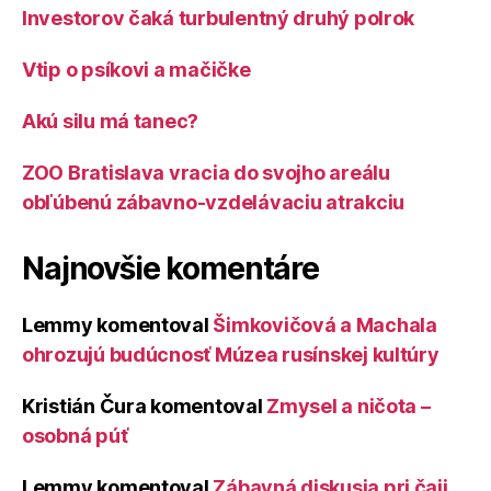
Investorov čaká turbulentný druhý polrok
Vtip o psíkovi a mačičke
Akú silu má tanec?
ZOO Bratislava vracia do svojho areálu
obľúbenú zábavno-vzdelávaciu atrakciu
Najnovšie komentáre
Lemmy
komentoval
Šimkovičová a Machala
ohrozujú budúcnosť Múzea rusínskej kultúry
Kristián Čura
komentoval
Zmysel a ničota –
osobná púť
Lemmy
komentoval
Zábavná diskusia pri čaji