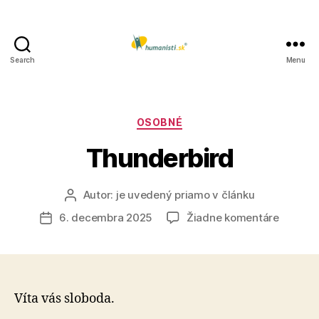
Search
Menu
Humanisti.sk
Kategórie
OSOBNÉ
Thunderbird
Autor:
je uvedený priamo v článku
Autor
článku
na
6. decembra 2025
Žiadne komentáre
Dátum
Thunder
článku
Víta vás sloboda.