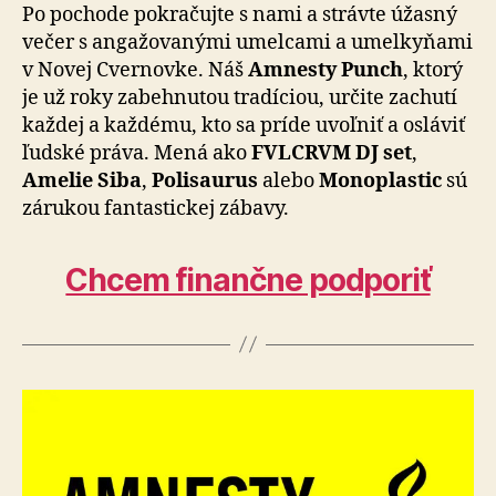
Po pochode pokračujte s nami a strávte úžasný
večer s angažovanými umelcami a umelkyňami
v Novej Cvernovke. Náš
Amnesty Punch
, ktorý
je už roky zabehnutou tradíciou, určite zachutí
každej a každému, kto sa príde uvoľniť a osláviť
ľudské práva. Mená ako
FVLCRVM DJ set
,
Amelie Siba
,
Polisaurus
alebo
Monoplastic
sú
zárukou fantastickej zábavy.
Chcem finančne podporiť