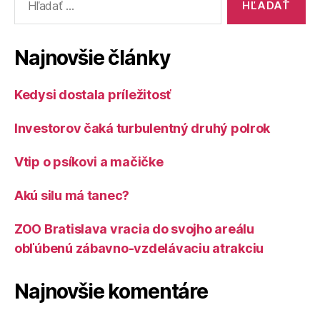
Najnovšie články
Kedysi dostala príležitosť
Investorov čaká turbulentný druhý polrok
Vtip o psíkovi a mačičke
Akú silu má tanec?
ZOO Bratislava vracia do svojho areálu
obľúbenú zábavno-vzdelávaciu atrakciu
Najnovšie komentáre