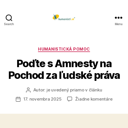
Search
Menu
Humanisti.sk
Kategórie
HUMANISTICKÁ POMOC
Poďte s Amnesty na
Pochod za ľudské práva
Autor:
je uvedený priamo v článku
Autor
článku
na
17. novembra 2025
Žiadne komentáre
Dátum
Poďte
článku
s
Amnest
na