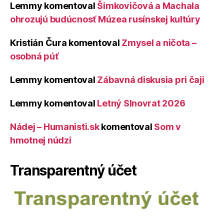
Lemmy
komentoval
Šimkovičová a Machala
ohrozujú budúcnosť Múzea rusínskej kultúry
Kristián Čura
komentoval
Zmysel a ničota –
osobná púť
Lemmy
komentoval
Zábavná diskusia pri čaji
Lemmy
komentoval
Letný Slnovrat 2026
Nádej – Humanisti.sk
komentoval
Som v
hmotnej núdzi
Transparentný účet