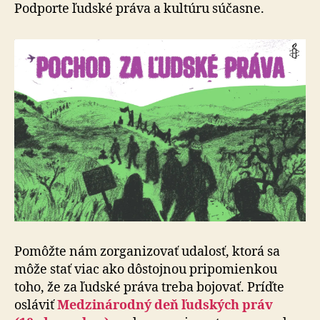
Pochod
Podporte ľudské práva a kultúru súčasne.
za
ľudské
práva
Pomôžte nám zorganizovať udalosť, ktorá sa
môže stať viac ako dôstojnou pripomienkou
toho, že za ľudské práva treba bojovať. Príďte
osláviť
Medzinárodný deň ľud­ských práv