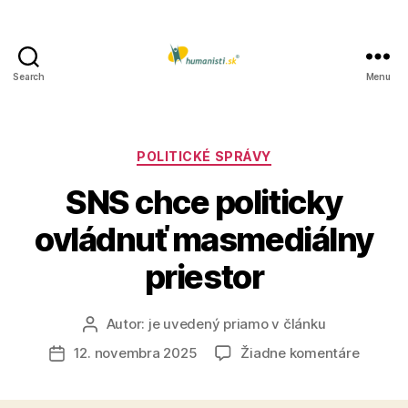
Search
Menu
Humanisti.sk
Kategórie
POLITICKÉ SPRÁVY
SNS chce politicky
ovládnuť masmediálny
priestor
Autor:
je uvedený priamo v článku
Autor
článku
na
12. novembra 2025
Žiadne komentáre
Dátum
SNS
článku
chce