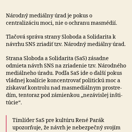
politick
ovládn
masmed
Národný mediálny úrad je pokus o
priesto
centralizáciu moci, nie o ochranu masmédií.
Tlačová správa strany Sloboda a Solidarita k
návrhu SNS zriadiť tzv. Národný mediálny úrad.
Strana Sloboda a Solidarita (SaS) zásadne
odmieta návrh SNS na zriadenie tzv. Národného
mediálneho úradu. Pod­ľa SaS ide o ďalší pokus
vládnej koalície koncentrovať po­li­tic­kú moc a
získavať kontrolu nad mas­me­diál­nym prostre­
dím, ten­to­raz pod zámienkou „nezávislej in­šti­
tú­cie“.
Tímlíder SaS pre kultúru René Parák
upozorňuje, že návrh je nebezpečný svojím