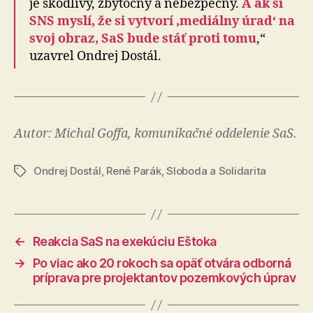
je škodlivý, zbytočný a nebezpečný.
A ak si
SNS myslí, že si vytvorí ‚mediálny úrad‘ na
svoj obraz, SaS bude stáť proti tomu
,“
uzavrel Ondrej Dostál.
Autor: Michal Goffa, komunikačné oddelenie SaS.
Ondrej Dostál
,
René Parák
,
Sloboda a Solidarita
Značky
←
Reakcia SaS na exekúciu Eštoka
→
Po viac ako 20 rokoch sa opäť otvára odborná
príprava pre projektantov pozemkových úprav