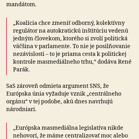
mandátom.
„Koalícia chce zmeniť odborný, kolektívny
regulátor na autokratickú inštitúciu vedenú
jedným človekom, kto­ré­ho si zvolí politická
väčšina v parlamente. To nie je posilňovanie
nezávislosti – to je priama cesta k politickej
kontrole masmediálneho trhu,“ dodáva René
Parák.
SaS zároveň odmieta argument SNS, že
Európska únia vyžaduje vznik „centrálneho
orgánu“ v tej podobe, akú dnes navrhujú
národniari.
„Európska masmediálna legislatíva nikde
nehovorí, že máme centralizovať moc alebo