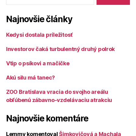
Najnovšie články
Kedysi dostala príležitosť
Investorov čaká turbulentný druhý polrok
Vtip o psíkovi a mačičke
Akú silu má tanec?
ZOO Bratislava vracia do svojho areálu
obľúbenú zábavno-vzdelávaciu atrakciu
Najnovšie komentáre
Lemmy
komentoval
Šimkovičová a Machala