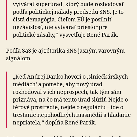
vytvárať superúrad, ktorý bude rozhodovať
podľa po­li­tic­kej nálady predsedu SNS. Je to
čistá demagógia. Cieľom EÚ je posilniť
nezávislosť, nie vytvárať priestor pre
politické zásahy,“ vysvetľuje René Parák.
Podľa SaS je aj rétorika SNS jasným varovným
signálom.
„Keď Andrej Danko hovorí o ‚slniečkárskych
médiách‘ a potrebe, aby nový úrad
rozhodoval v ich neprospech, tak tým sám
priznáva, na čo má tento úrad slúžiť. Nejde o
férové prostredie, nejde o reguláciu – ide o
trestanie nepohodlných mas­mé­dií a hľadanie
nepriateľa,“ dopĺňa René Parák.