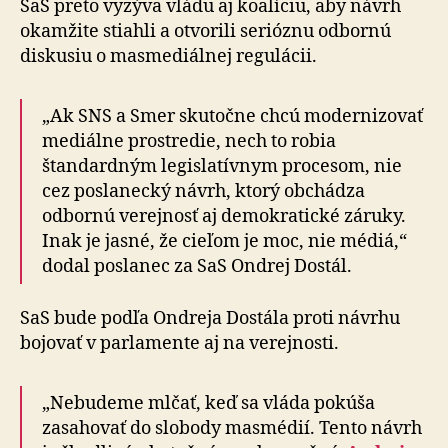
SaS preto vyzýva vládu aj koalíciu, aby návrh
okamžite stiahli a otvorili serióznu odbornú
diskusiu o masmediálnej regulácii.
„Ak SNS a Smer skutočne chcú modernizovať
mediálne prostredie, nech to robia
štandardným legislatívnym procesom, nie
cez poslanecký návrh, ktorý obchádza
odbornú verejnosť aj demokratické záruky.
Inak je jasné, že cieľom je moc, nie médiá,“
dodal poslanec za SaS Ondrej Dostál.
SaS bude podľa Ondreja Dostála proti návrhu
bojovať v parlamente aj na verejnosti.
„Nebudeme mlčať, keď sa vláda pokúša
zasahovať do slobody masmédií. Tento návrh