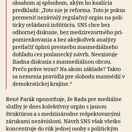
obsahom aj spôsobom, akým ho koalícia
predkladá: „Toto nie je reforma. Toto je pokus
premeniť nezávislý regulačný orgán na po­li­
tic­ky ovládanú inštitúciu. SNS chce bez
odbornej diskusie, bez me­dzi­re­zor­tné­ho pri­
po­mien­ko­va­nia a bez akej­koľ­vek analýzy
pretlačiť úplnú prestavbu mas­me­di­ál­ne­ho
dohľadu cez poslanecký návrh. Neexistuje
žiadna diskusia s mas­me­di­ál­nou obcou.
Prečo práve teraz? Na akom základe? Takto
sa nemenia pravidlá pre slobodu mas­mé­dií v
de­mo­kra­tic­kej krajine.“
René Parák upozorňuje, že Rada pre mediálne
služby je dnes kolektívny orgán s jasnou
štruktúrou a s medzi­ná­rod­ne rešpektovanými
zárukami nezávislosti. Návrh SNS však všetko
koncentruje do rúk jednej osoby s politickým