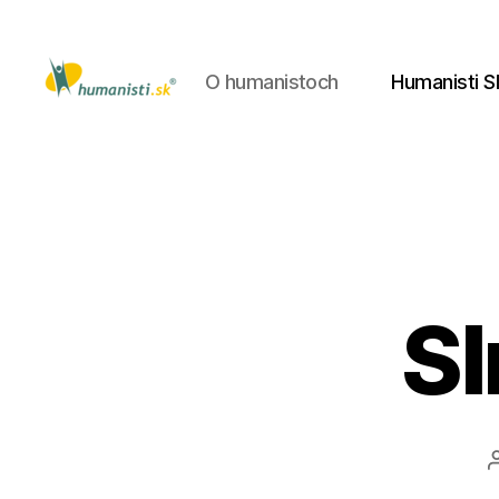
O humanistoch
Humanisti S
Humanisti.sk
Sl