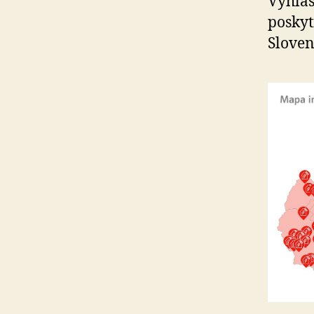
Vyhlas
poskyt
Sloven