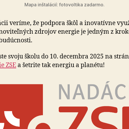
Mapa inštalácií: fotovoltika zadarmo.
cii veríme, že podpora škôl a inovatívne vy­u­ž
noviteľných zdrojov energie je jedným z krok
 budúcnosti.
ste svoju školu do 10. decembra 2025 na strá
ie ZSE
a šetrite tak energiu a planétu!