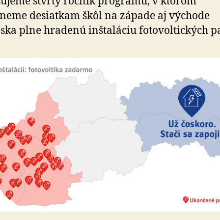
ujeme štvrtý ročník programu, v ktorom
neme desiatkam škôl na západe aj východe
ska plne hradenú inštaláciu fotovoltických p