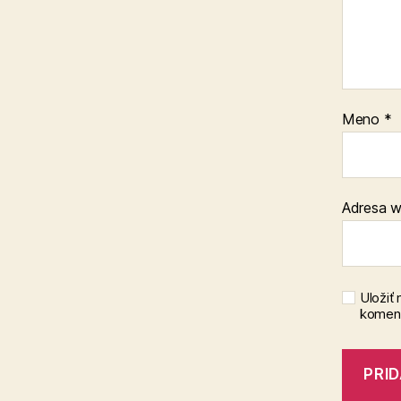
Meno
*
Adresa 
Uložiť
koment