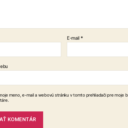
E-mail
*
webu
 moje meno, e-mail a webovú stránku v tomto prehliadači pre moje 
áre.