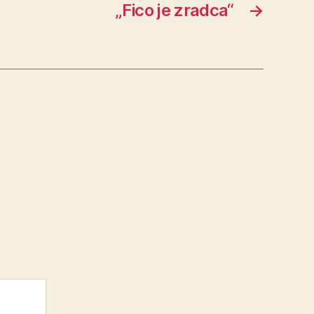
„Fico je zradca“
→