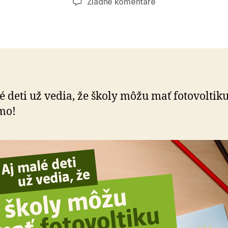
na
Žiadne komentáre
Slnečné
strechy
é deti už vedia, že školy môžu mať fotovoltik
mo!