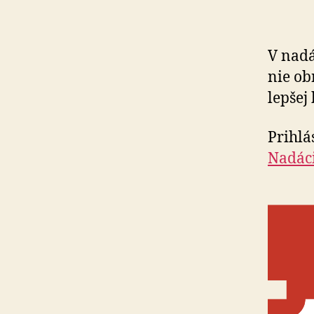
V nadá
nie ob
lepšej
Prihlá
Nadác