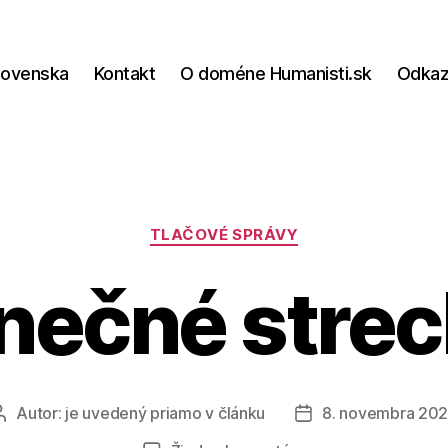
lovenska
Kontakt
O doméne Humanisti.sk
Odka
Kategórie
TLAČOVÉ SPRÁVY
nečné stre
Autor:
je uvedený priamo v článku
8. novembra 20
Autor
Dátum
článku
článku