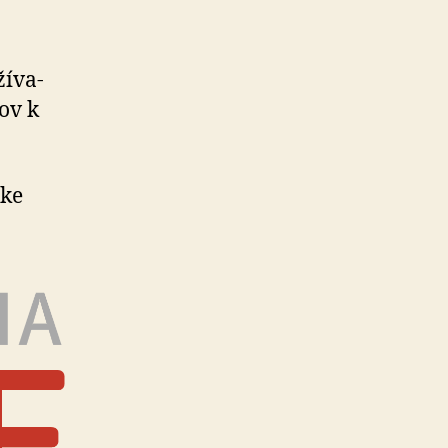
í­va­
ov k
nke