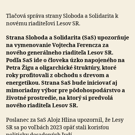
Lesov
SR
je
Tlačová správa strany Sloboda a Solidarita k
prepoje
novému riaditeľovi Lesov SR.
na
biznis
Strana Sloboda a Solidarita (SaS) upozorňuje
s
na vy­me­no­va­nie Vojtecha Ferencza za
drevom
nového generálneho riaditeľa Lesov SR.
Podľa SaS ide o človeka úzko na­po­je­né­ho na
Petra Žigu a oligarchické štruktúry, ktoré
roky profitovali z obchodu s drevom a
energetikou. Strana SaS bude iniciovať aj
mimoriadny výbor pre pôdohospodárstvo a
životné prostredie, na ktorý si predvolá
nového riaditeľa Lesov SR.
Poslanec za SaS Alojz Hlina upozornil, že Lesy
SR sa po voľbách 2023 opäť stali korisťou