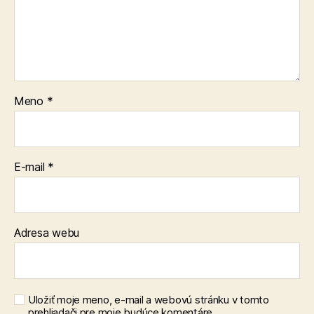
Meno
*
E-mail
*
Adresa webu
Uložiť moje meno, e-mail a webovú stránku v tomto
prehliadači pre moje budúce komentáre.