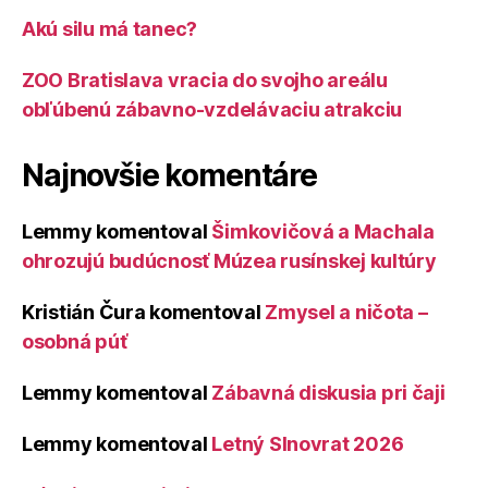
Akú silu má tanec?
ZOO Bratislava vracia do svojho areálu
obľúbenú zábavno-vzdelávaciu atrakciu
Najnovšie komentáre
Lemmy
komentoval
Šimkovičová a Machala
ohrozujú budúcnosť Múzea rusínskej kultúry
Kristián Čura
komentoval
Zmysel a ničota –
osobná púť
Lemmy
komentoval
Zábavná diskusia pri čaji
Lemmy
komentoval
Letný Slnovrat 2026