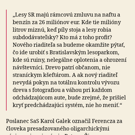
„Lesy SR majú rámcovú zmluvu na naftu a
benzín za 26 miliónov eur. Kde tie milióny
litrov miznú, keď píly sto­ja a lesy robia
subdodávateľsky? Kto má z toho profit?
Nového riaditeľa sa budeme okamžite pýtať,
čo ide uro­biť s Bratislavským lesoparkom,
kde sú ruiny, nelegálne oplotenia a ohrození
návštevníci. Drevo patrí občanom, nie
straníckym kšeftárom. A ak nový riaditeľ
nevydá pokyn na totálnu kontrolu vývozu
dreva s fotografiou a váhou pri každom
odchádzajúcom aute, bude zrejmé, že prišiel
kryť predchádzajúci systém, nie ho meniť.“
Poslanec SaS Karol Galek označil Ferencza za
človeka presadzovaného oligarchickými