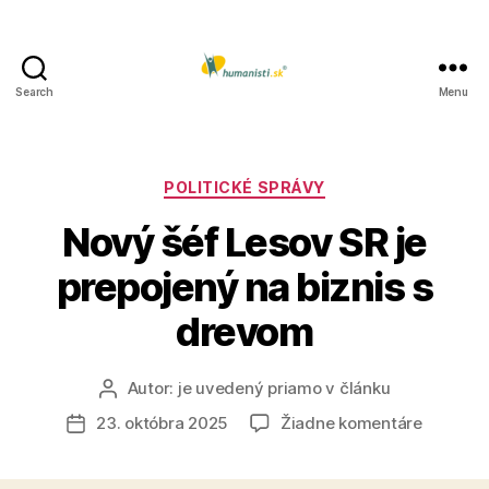
Search
Menu
Humanisti.sk
Kategórie
POLITICKÉ SPRÁVY
Nový šéf Lesov SR je
prepojený na biznis s
drevom
Autor:
je uvedený priamo v článku
Autor
článku
na
23. októbra 2025
Žiadne komentáre
Dátum
Nový
článku
šéf