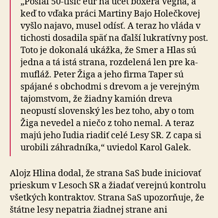
„Poslal 50-tisíc eur na účet boxera Végha, a
keď to vďaka práci Martiny Bajo Holečkovej
vyšlo najavo, musel odísť. A teraz ho vláda v
tichosti dosadila späť na ďalší lukratívny post.
Toto je dokonalá ukážka, že Smer a Hlas sú
jedna a tá istá strana, rozdelená len pre ka­
mu­fláž. Peter Žiga a jeho firma Taper sú
spájané s ob­chod­mi s drevom a je verejným
tajomstvom, že žiadny ka­mión dreva
neopustí slovenský les bez toho, aby o tom
Žiga nevedel a niečo z toho nemal. A teraz
majú jeho ľudia riadiť celé Lesy SR. Z capa si
urobili záhradníka,“ uviedol Karol Galek.
Alojz Hlina dodal, že strana SaS bude iniciovať
prieskum v Lesoch SR a žiadať verejnú kontrolu
všetkých kontraktov. Strana SaS upozorňuje, že
štátne lesy nepatria žiadnej strane ani