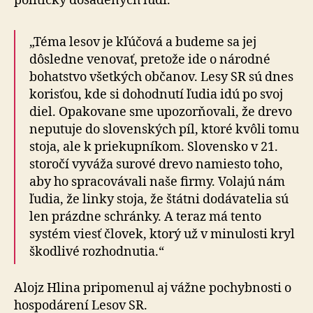
politicky dosadených ľudí.
„Téma lesov je kľúčová a budeme sa jej
dôsledne venovať, pretože ide o národné
bohatstvo všetkých občanov. Lesy SR sú dnes
korisťou, kde si dohodnutí ľudia idú po svoj
diel. Opakovane sme upozorňovali, že drevo
neputuje do slovenských píl, ktoré kvôli tomu
stoja, ale k priekupníkom. Slovensko v 21.
storočí vyváža surové drevo namiesto toho,
aby ho spra­co­vá­va­li naše firmy. Volajú nám
ľudia, že linky stoja, že štátni dodávatelia sú
len prázdne schránky. A teraz má tento
systém viesť človek, ktorý už v minulosti kryl
škodlivé rozhodnutia.“
Alojz Hlina pripomenul aj vážne pochybnosti o
hos­po­dá­re­ní Lesov SR.