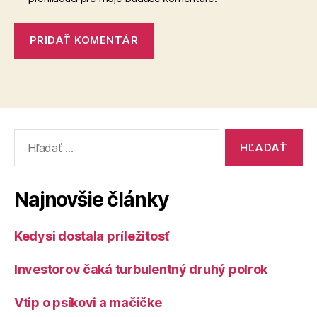
Vyhľadať:
Najnovšie články
Kedysi dostala príležitosť
Investorov čaká turbulentný druhý polrok
Vtip o psíkovi a mačičke