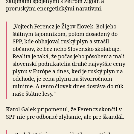
záujmami spojenými s Petrom Žigom a
proruskými energetickými naratívmi.
„Vojtech Ferencz je Žigov človek. Bol jeho
štátnym tajomníkom, potom dosadený do
SPP, kde obhajoval ruský plyn a strašil
občanov, že bez neho Slovensko skolabuje.
Realita je taká, že počas jeho pôsobenia mali
slovenskí podnikatelia druhé najvyššie ceny
plynu v Európe a dnes, keď je ruský plyn na
odchode, je cena plynu na štvorročnom
minime. A tento človek dnes dostáva do rúk
naše štátne lesy.“
Karol Galek pripomenul, že Ferencz skončil v
SPP nie pre odborné zlyhanie, ale pre škandál.