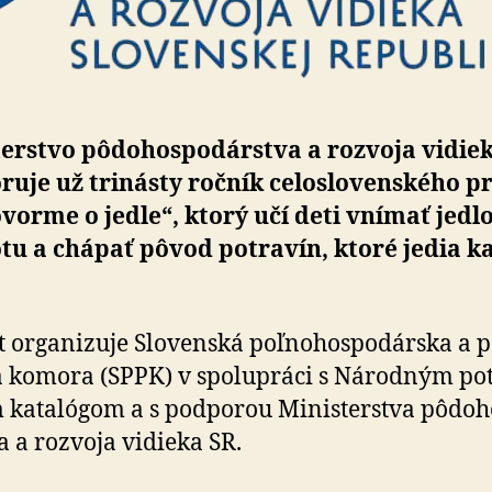
terstvo pôdohospodárstva a rozvoja vidie
uje už trinásty ročník celoslovenského pro
vorme o jedle“, ktorý učí deti vnímať jedl
tu a chápať pôvod potravín, ktoré jedia k
t organizuje Slovenská poľnohospodárska a po­
a komora (SPPK) v spolupráci s Národným po­tr
 katalógom a s podporou Ministerstva pô­do­h
va a rozvoja vidieka SR.