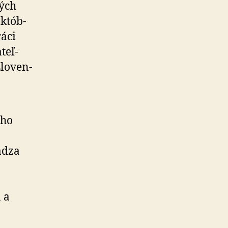
ných
k­tób­
ráci
teľ­
lo­ven­
eho
ádza
 a