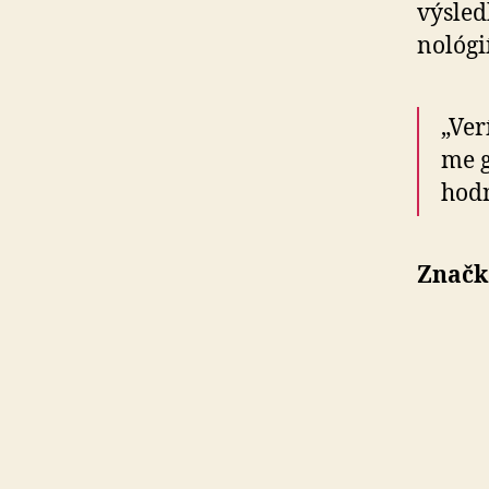
výsled
no­ló­gi
„Ver
me g
hodn
Značk