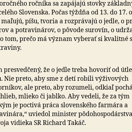
oročného ročníka sa zapájajú stovky základ
 celého Slovenska. Počas týždňa od 13. do 17. o
 maľujú, píšu, tvoria a rozprávajú o jedle, o p
ov a potravinárov, o pôvode surovín, o udrža­
 i o tom, prečo má význam vyberať si kvalitné s
traviny.
 presvedčený, že o jedle treba hovoriť od útl
. Nie preto, aby sme z detí robili výživových
rníkov, ale preto, aby rozumeli, odkiaľ poch
chlieb, mlieko či jablko. Aby vedeli, že za tým
kým je poctivá práca slovenského farmára a
avinára,“ uviedol minister pôdohospodárstva
oja vidieka SR Richard Takáč.