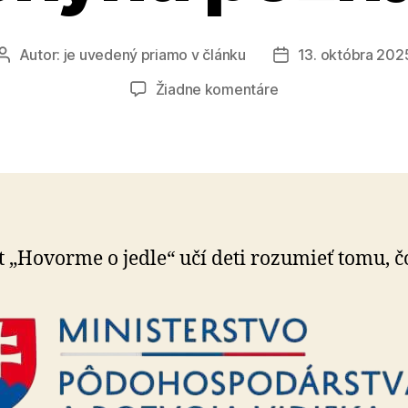
Autor:
je uvedený priamo v článku
13. októbra 202
Autor
Dátum
článku
článku
na
Žiadne komentáre
Keď
sa
škola
zmení
na
kuchyňu
poznania
t „Hovorme o jedle“ učí deti rozumieť tomu, čo