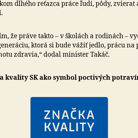
kom dlhého reťazca práce ľudí, pôdy, zvierat 
í.
ím, že práve takto – v školách a rodinách – vy­
eneráciu, ktorá si bude vážiť jedlo, prácu na 
otu zdravia,“ dodal minister Takáč.
a kvality SK ako symbol poctivých potraví