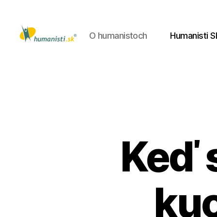
O humanistoch
Humanisti S
Humanisti.sk
Keď 
ku