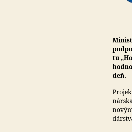
Minis
podpor
tu „Ho
hodno
deň.
Projek
nár­sk
no­vým
dár­st