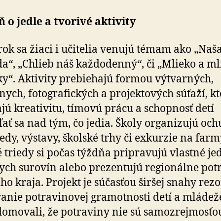
 o jedle a tvorivé aktivity
rok sa žiaci i učitelia venujú témam ako „Naš
a“, „Chlieb náš každodenný“, či „Mlieko a ml
y“. Aktivity prebiehajú formou výtvarných,
rnych, fotografických a projektových súťaží, k
ajú kreativitu, tímovú prácu a schopnosť detí
ať sa nad tým, čo jedia. Školy organizujú ochu
sedy, výstavy, školské trhy či exkurzie na farm
triedy si počas týždňa pripravujú vlastné jed
ych surovín alebo prezentujú regionálne pot
jho kraja. Projekt je súčasťou širšej snahy rezo
anie potravinovej gramotnosti detí a mládež
domovali, že potraviny nie sú samozrejmosťou