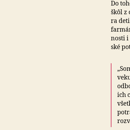
Do toh
škôl z
ra deti
farmár
nos­ti
ské po
„Som
veku
odbo
ich 
všet
potr
rozv