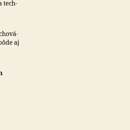
a tech­
cho­vá­
pôde aj
n