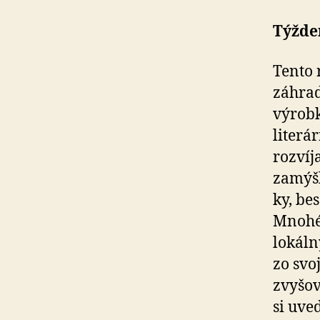
Týždeň
Tento 
záhrad
výrobk
literá
rozvíj
zamýšľ
ky, be
Mnohé 
lokáln
zo svo
zvyšov
si uve