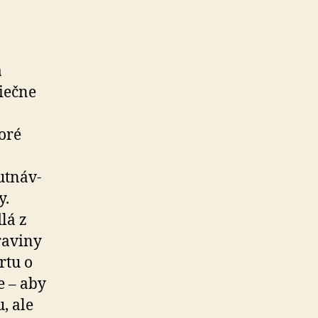
a
iečne
toré
t­náv­
y.
lá z
raviny
rtu o
e – aby
, ale