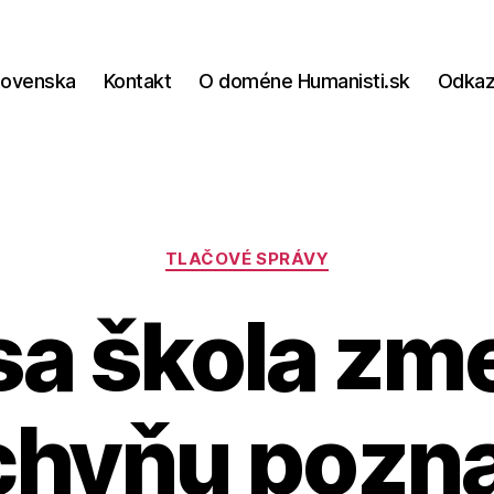
lovenska
Kontakt
O doméne Humanisti.sk
Odka
Kategórie
TLAČOVÉ SPRÁVY
sa škola zme
chyňu pozna