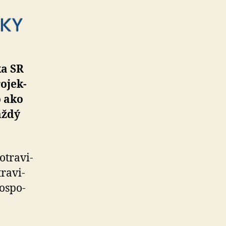
ka SR
­jek­
o ako
aždý
tra­vi­
a­vi­
os­po­