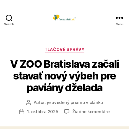
Search
Menu
Humanisti.sk
Kategórie
TLAČOVÉ SPRÁVY
V ZOO Bratislava začali
stavať nový výbeh pre
paviány dželada
Autor:
je uvedený priamo v článku
Autor
článku
na
1. októbra 2025
Žiadne komentáre
Dátum
V
článku
ZOO