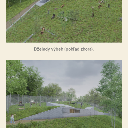
Dželady výbeh (pohľad zhora).