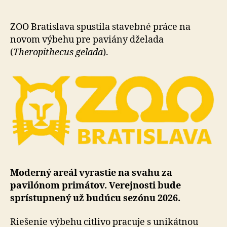
Bratislav
začali
stavať
ZOO Bratislava spustila stavebné práce na
nový
novom výbehu pre paviány dželada
výbeh
(
Theropithecus gelada
).
pre
paviány
dželada
Moderný areál vyrastie na svahu za
pavilónom pri­má­tov. Verejnosti bude
sprístupnený už budúcu sezónu 2026.
Riešenie výbehu citlivo pracuje s unikátnou