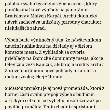
polohou svahu bývalého výbehu oviec, ktorý
ponúka diaľkové výhľady na panorámu
Bratislavy a Malých Karpát. Architektonický
návrh zachováva unikátny prírodný charakter
niekdajších záhrad.
Výbeh bude výnimočný tým, že návštevníkom
umožní nahliadnuť na dželady aj v širšom
kontexte mesta. Z vyhliadok sa otvoria
priehľady na ikonické dominanty mesta, ako je
televízna veža Kamzík, alebo aj národný archív.
Zároveň pribudnú nové pohľady na areál sa­
mot­nej zoologickej záhrady.
Súčasťou projektu je aj nová promenáda, ktorá z
hornej časti svahu prepojí výbeh s budúcim
africkým celkom, od výbehu nosorožcov až po
pavilón primátov. Tento chod­ník sprístupní