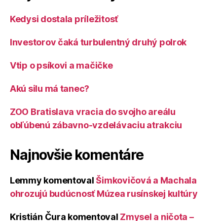
Kedysi dostala príležitosť
Investorov čaká turbulentný druhý polrok
Vtip o psíkovi a mačičke
Akú silu má tanec?
ZOO Bratislava vracia do svojho areálu
obľúbenú zábavno-vzdelávaciu atrakciu
Najnovšie komentáre
Lemmy
komentoval
Šimkovičová a Machala
ohrozujú budúcnosť Múzea rusínskej kultúry
Kristián Čura
komentoval
Zmysel a ničota –