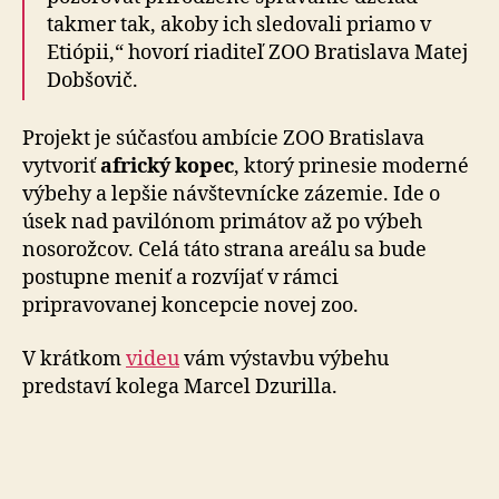
takmer tak, akoby ich sledovali priamo v
Etiópii,“ hovorí riaditeľ ZOO Bratislava Matej
Dobšovič.
Projekt je súčasťou ambície ZOO Bratislava
vytvoriť
africký kopec
, ktorý prinesie moderné
výbehy a lepšie návštevnícke zázemie. Ide o
úsek nad pavilónom pri­má­tov až po výbeh
nosorožcov. Celá táto strana areálu sa bude
postupne meniť a rozvíjať v rámci
pripravovanej koncepcie novej zoo.
V krátkom
videu
vám výstavbu výbehu
predstaví kolega Marcel Dzurilla.