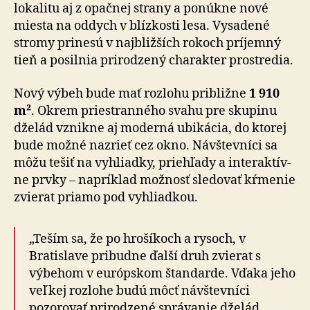
lokalitu aj z opačnej strany a ponúkne nové
miesta na oddych v blízkosti lesa. Vysadené
stromy pri­ne­sú v najbližších rokoch príjemný
tieň a posilnia pri­ro­dze­ný charakter prostredia.
Nový výbeh bude mať rozlohu približne
1 910
m²
. Okrem priestranného svahu pre skupinu
dželád vznikne aj mo­der­ná ubikácia, do ktorej
bude možné nazrieť cez okno. Návštevníci sa
môžu tešiť na vyhliadky, priehľady a in­ter­ak­tív­
ne prvky – napríklad možnosť sledovať kŕmenie
zvierat priamo pod vyhliadkou.
„Teším sa, že po hrošíkoch a rysoch, v
Bratislave pribudne ďalší druh zvierat s
výbehom v európskom štandarde. Vďaka jeho
veľkej rozlohe budú môcť návštevníci
pozorovať prirodzené správanie dželád