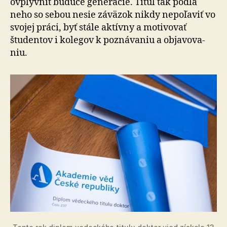
ovplyvniť budúce generácie. Titul tak podľa
neho so sebou nesie záväzok nikdy nepoľaviť vo
svojej práci, byť stále aktívny a motivovať
študentov i kolegov k poznávaniu a ob­ja­vo­va­
niu.