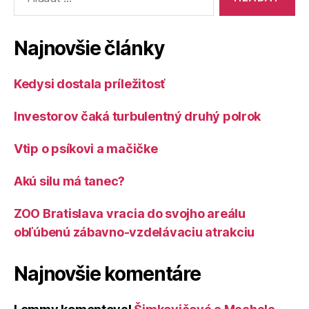
Najnovšie články
Kedysi dostala príležitosť
Investorov čaká turbulentný druhý polrok
Vtip o psíkovi a mačičke
Akú silu má tanec?
ZOO Bratislava vracia do svojho areálu
obľúbenú zábavno-vzdelávaciu atrakciu
Najnovšie komentáre