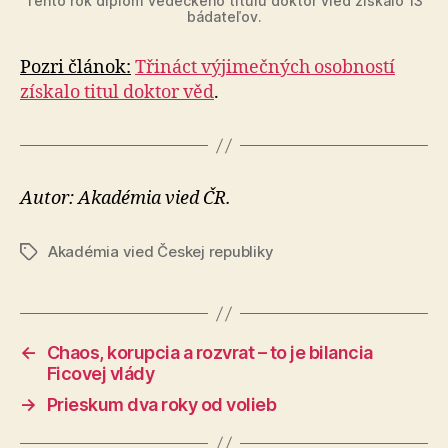
Tento rok diplom vedeckého titulu doktor vied získalo 13
bádateľov.
Pozri článok:
Třináct výjimečných osobností
získalo titul doktor věd
.
Autor: Akadémia vied ČR.
Akadémia vied Českej republiky
Značky
←
Chaos, korupcia a rozvrat – to je bilancia
Ficovej vlády
→
Prieskum dva roky od volieb