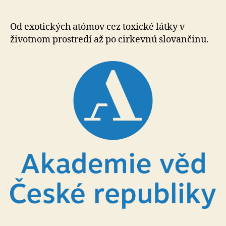
osobno
získalo
titul
Od exotických atómov cez toxické látky v
doktor
životnom prostredí až po cirkevnú slovančinu.
vied