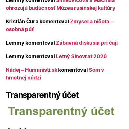
Lemmy
komentoval
Šimkovičová a Machala
ohrozujú budúcnosť Múzea rusínskej kultúry
Kristián Čura
komentoval
Zmysel a ničota –
osobná púť
Lemmy
komentoval
Zábavná diskusia pri čaji
Lemmy
komentoval
Letný Slnovrat 2026
Nádej – Humanisti.sk
komentoval
Som v
hmotnej núdzi
Transparentný účet