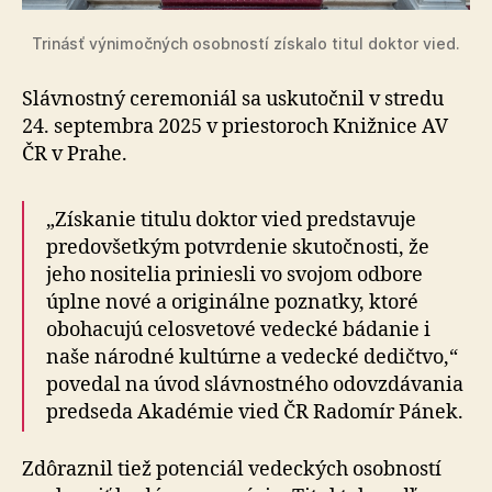
Trinásť výnimočných osobností získalo titul doktor vied.
Slávnostný ceremoniál sa uskutočnil v stredu
24. sep­tem­bra 2025 v priestoroch Knižnice AV
ČR v Prahe.
„Získanie titulu doktor vied predstavuje
predovšetkým potvrdenie skutočnosti, že
jeho nositelia priniesli vo svo­jom odbore
úplne nové a originálne poznatky, ktoré
obohacujú celosvetové vedecké bádanie i
naše národné kultúrne a vedecké dedičtvo,“
povedal na úvod slávnostného odovzdávania
predseda Akadémie vied ČR Radomír Pánek.
Zdôraznil tiež potenciál vedeckých osobností