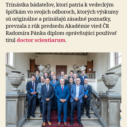
Trinástka bádateľov, ktorí patria k vedeckým
špičkám vo svojich odboroch, ktorých výskumy
sú originálne a pri­ná­ša­jú zásadné poznatky,
prevzala z rúk predsedu Aka­dé­mie vied ČR
Radomíra Pánka diplom oprávňujúci po­u­ží­vať
titul
doctor scientiarum
.