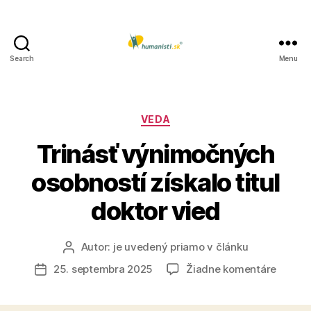
Search
Menu
Humanisti.sk
Kategórie
VEDA
Trinásť výnimočných
osobností získalo titul
doktor vied
Autor:
je uvedený priamo v článku
Autor
článku
na
25. septembra 2025
Žiadne komentáre
Dátum
Trinásť
článku
výnim