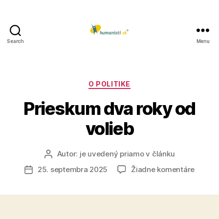
Search
Menu
Humanisti.sk
Kategórie
O POLITIKE
Prieskum dva roky od
volieb
Autor:
je uvedený priamo v článku
Autor
článku
na
25. septembra 2025
Žiadne komentáre
Dátum
Priesk
článku
dva
roky
od