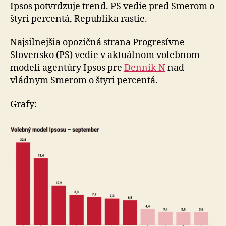
volieb
Ipsos potvrdzuje trend. PS vedie pred Smerom o
štyri percentá, Republika rastie.
Najsilnejšia opozičná strana Progresívne
Slovensko (PS) vedie v aktuálnom volebnom
modeli agentúry Ipsos pre
Denník N
nad
vládnym Smerom o štyri percentá.
Grafy: