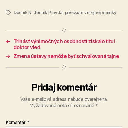
Denník N
,
denník Pravda
,
prieskum verejnej mienky
Značky
←
Trinásť výnimočných osobností získalo titul
doktor vied
→
Zmena ústavy nemôže byť schvaľovaná tajne
Pridaj komentár
Vaša e-mailová adresa nebude zverejnená.
Vyžadované polia sú označené
*
Komentár
*