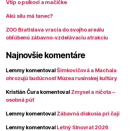
Vtip o psíkovi a mačičke
Akú silu má tanec?
ZOO Bratislava vracia do svojho areálu
obľúbenú zábavno-vzdelávaciu atrakciu
Najnovšie komentáre
Lemmy
komentoval
Šimkovičová a Machala
ohrozujú budúcnosť Múzea rusínskej kultúry
Kristián Čura
komentoval
Zmysel a ničota –
osobná púť
Lemmy
komentoval
Zábavná diskusia pri čaji
Lemmy
komentoval
Letný Slnovrat 2026