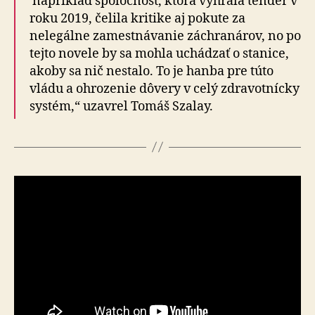
napríklad spoločnosť, ktorá vyhrala tender v
roku 2019, čelila kritike aj pokute za
nelegálne zamestnávanie záchranárov, no po
tejto novele by sa mohla uchádzať o stanice,
akoby sa nič nestalo. To je hanba pre túto
vládu a ohrozenie dôvery v celý zdravotnícky
systém,“ uzavrel Tomáš Szalay.