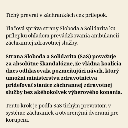
nehorá
požehn
korupci
Tichý prevrat v záchrankách cez prílepok.
Tlačová správa strany Sloboda a Solidarita ku
prílepku ohľadom prevádzkovania ambulancií
záchrannej zdravotnej služby.
Strana Sloboda a Solidarita (SaS) považuje
za absolútne škandalózne, že vládna koalícia
dnes odhlasovala pozmeňujúci návrh, ktorý
umožní ministerstvu zdravotníctva
prideľovať stanice záchrannej zdravotnej
služby bez akéhokoľvek výberového konania.
Tento krok je podľa SaS tichým prevratom v
systéme záchraniek a otvorenými dverami pre
korupciu.