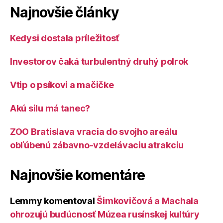
Najnovšie články
Kedysi dostala príležitosť
Investorov čaká turbulentný druhý polrok
Vtip o psíkovi a mačičke
Akú silu má tanec?
ZOO Bratislava vracia do svojho areálu
obľúbenú zábavno-vzdelávaciu atrakciu
Najnovšie komentáre
Lemmy
komentoval
Šimkovičová a Machala
ohrozujú budúcnosť Múzea rusínskej kultúry