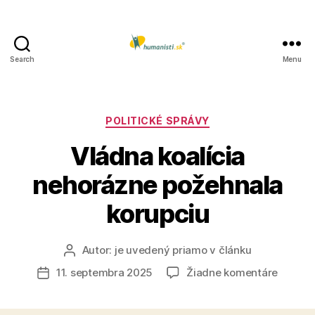
Search
Menu
Humanisti.sk
Kategórie
POLITICKÉ SPRÁVY
Vládna koalícia
nehorázne požehnala
korupciu
Autor:
je uvedený priamo v článku
Autor
článku
na
11. septembra 2025
Žiadne komentáre
Dátum
Vládna
článku
koalíci