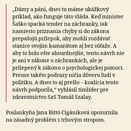
„Dámy a páni, dnes tu máme ukážkový
príklad, ako funguje táto vláda. Keď minister
Šaško spacká tender na záchranky, tak
namiesto priznania chyby si do zákona
prepašujú prílepok, aby mohli rozdávať
stanice svojim kamarátom aj bez súťaže. A
aby to bolo ešte absurdnejšie, tento návrh nie
je ani v zákone o záchrankách, ale je
prilepený k zákonu o psychologickej pomoci.
Presne takéto podrazy ničia dôveru ľudí v
politiku. A dnes to aj prešlo – koalícia tento
návrh podporila,“ vyhlásil tímlíder pre
zdravotníctvo SaS Tomáš Szalay.
Poslankyňa Jana Bittó Cigániková upozornila
na zásadný problém s trhovým stropom.