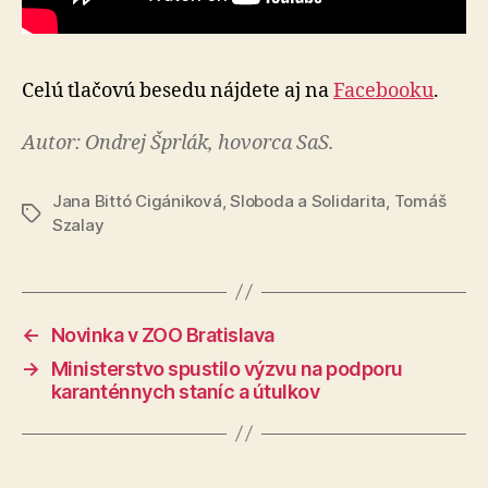
Celú tlačovú besedu nájdete aj na
Facebooku
.
Autor: Ondrej Šprlák, hovorca SaS.
Jana Bittó Cigániková
,
Sloboda a Solidarita
,
Tomáš
Značky
Szalay
←
Novinka v ZOO Bratislava
→
Ministerstvo spustilo výzvu na podporu
karanténnych staníc a útulkov