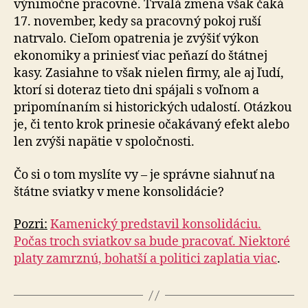
výnimočne pracovné. Trvalá zmena však čaká
17. november, kedy sa pracovný pokoj ruší
natrvalo. Cieľom opatrenia je zvýšiť výkon
ekonomiky a priniesť viac peňazí do štátnej
kasy. Zasiahne to však nielen firmy, ale aj ľudí,
ktorí si doteraz tieto dni spájali s voľnom a
pripomínaním si historických udalostí. Otázkou
je, či tento krok prinesie očakávaný efekt alebo
len zvýši napätie v spoločnosti.
Čo si o tom myslíte vy – je správne siahnuť na
štátne sviatky v mene konsolidácie?
Pozri:
Kamenický predstavil konsolidáciu.
Počas troch sviatkov sa bude pracovať. Niektoré
platy zamrznú, bohatší a politici zaplatia viac
.