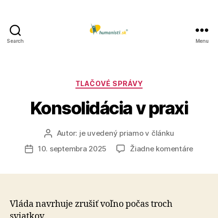
Search
Menu
Humanisti.sk
Kategórie
TLAČOVÉ SPRÁVY
Konsolidácia v praxi
Autor:
je uvedený priamo v článku
Autor
článku
na
10. septembra 2025
Žiadne komentáre
Dátum
Konsol
článku
v
praxi
Vláda navrhuje zrušiť voľno počas troch
sviatkov.