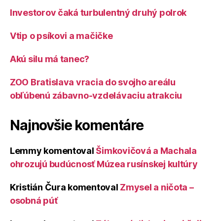
Investorov čaká turbulentný druhý polrok
Vtip o psíkovi a mačičke
Akú silu má tanec?
ZOO Bratislava vracia do svojho areálu
obľúbenú zábavno-vzdelávaciu atrakciu
Najnovšie komentáre
Lemmy
komentoval
Šimkovičová a Machala
ohrozujú budúcnosť Múzea rusínskej kultúry
Kristián Čura
komentoval
Zmysel a ničota –
osobná púť