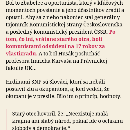
Bol to zbabelec a oportunista, ktorý v kľúčových
mo­­men­toch povstanie a jeho účastníkov zradil a
opustil. Aby sa z neho nakoniec stal generálny
tajomník Komunistickej strany Československa
a posledný komunistický prezident ČSSR.
Po
tom, čo iní, vrátane starého otca, boli
komunistami odsúdení na 17 rokov za
vlastizradu.
A to bol Husák poslucháč
profesora Imricha Karvaša na Právnickej
fakulte UK…
Hrdinami SNP sú Slováci, ktorí sa nebáli
postaviť zlu a okupantom, aj keď vedeli, že
okupant je v presile. Išlo im o princíp, hodnoty.
Starý otec hovoril, že: „Neexistuje malá
krajina ani slabý národ, pokiaľ ide o ochranu
slobody a de­mo­kra­cie.“