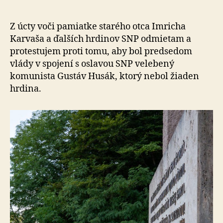
komunis
Husáka
na
Z úcty voči pamiatke starého otca Imricha
oslavác
Karvaša a ďal­ších hrdinov SNP odmietam a
hrdinov
protestujem proti tomu, aby bol predsedom
SNP
vlády v spojení s oslavou SNP ve­le­be­ný
komunista Gustáv Husák, ktorý nebol žiaden
hrdina.