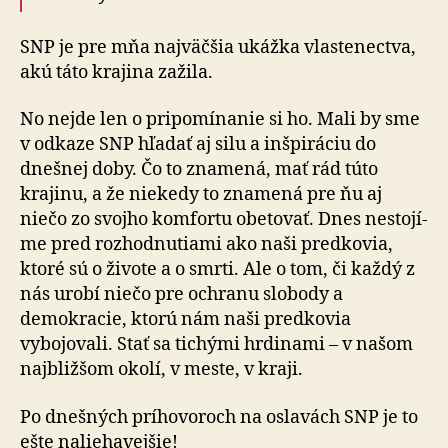
SNP je pre mňa najväčšia ukážka vlastenectva,
akú táto krajina zažila.
No nejde len o pripomínanie si ho. Mali by sme
v odkaze SNP hľadať aj silu a inšpiráciu do
dnešnej doby. Čo to znamená, mať rád túto
krajinu, a že niekedy to znamená pre ňu aj
niečo zo svojho komfortu obetovať. Dnes ne­sto­jí­
me pred rozhodnutiami ako naši predkovia,
ktoré sú o ži­vo­te a o smrti. Ale o tom, či každý z
nás urobí niečo pre ochranu slobody a
demokracie, ktorú nám naši predkovia
vybojovali. Stať sa tichými hrdinami – v našom
naj­bliž­šom okolí, v meste, v kraji.
Po dnešných príhovoroch na oslavách SNP je to
ešte naliehavejšie!