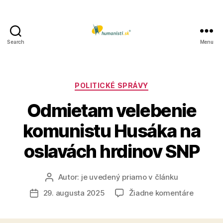
Search
Menu
Humanisti.sk
Kategórie
POLITICKÉ SPRÁVY
Odmietam velebenie
komunistu Husáka na
oslavách hrdinov SNP
Autor:
je uvedený priamo v článku
Autor
článku
na
29. augusta 2025
Žiadne komentáre
Dátum
Odmiet
článku
veleben