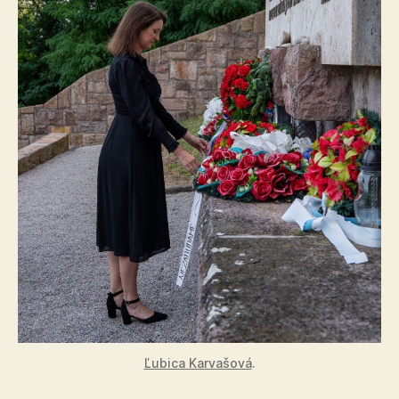
Ľubica Karvašová
.