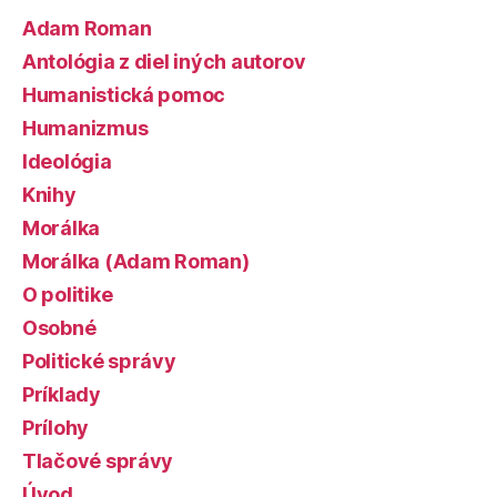
Adam Roman
Antológia z diel iných autorov
Humanistická pomoc
Humanizmus
Ideológia
Knihy
Morálka
Morálka (Adam Roman)
O politike
Osobné
Politické správy
Príklady
Prílohy
Tlačové správy
Úvod