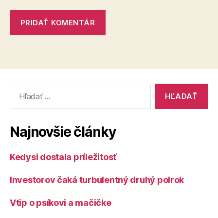
Vyhľadať:
Najnovšie články
Kedysi dostala príležitosť
Investorov čaká turbulentný druhý polrok
Vtip o psíkovi a mačičke