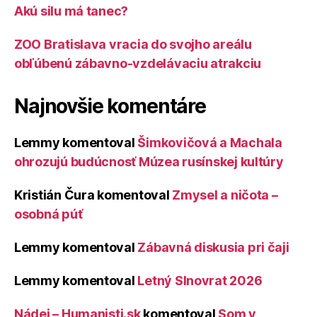
Akú silu má tanec?
ZOO Bratislava vracia do svojho areálu
obľúbenú zábavno-vzdelávaciu atrakciu
Najnovšie komentáre
Lemmy
komentoval
Šimkovičová a Machala
ohrozujú budúcnosť Múzea rusínskej kultúry
Kristián Čura
komentoval
Zmysel a ničota –
osobná púť
Lemmy
komentoval
Zábavná diskusia pri čaji
Lemmy
komentoval
Letný Slnovrat 2026
Nádej – Humanisti.sk
komentoval
Som v