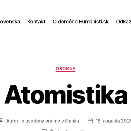
lovenska
Kontakt
O doméne Humanisti.sk
Odka
Kategórie
OSOBNÉ
Atomistika
Autor:
je uvedený priamo v článku
18. augusta 202
Autor
Dátum
článku
článku