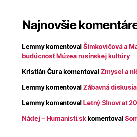
Najnovšie komentár
Lemmy
komentoval
Šimkovičová a Ma
budúcnosť Múzea rusínskej kultúry
Kristián Čura
komentoval
Zmysel a ni
Lemmy
komentoval
Zábavná diskusia 
Lemmy
komentoval
Letný Slnovrat 2
Nádej – Humanisti.sk
komentoval
Som