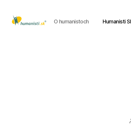
O humanistoch
Humanisti S
Humanisti.sk