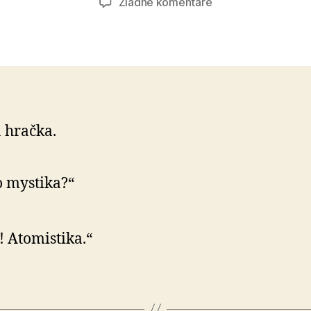
na
Žiadne komentáre
Atomistika
 hračka.
o mystika?“
! Atomistika.“