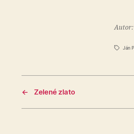
Autor:
Ján 
Značky
←
Zelené zlato