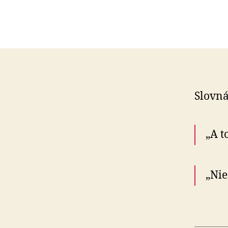
Slovná
„A t
„Nie