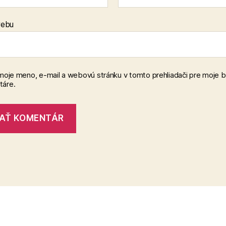
webu
 moje meno, e-mail a webovú stránku v tomto prehliadači pre moje 
áre.