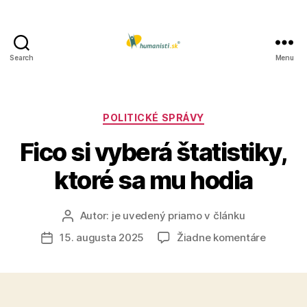
Search
Menu
Humanisti.sk
Kategórie
POLITICKÉ SPRÁVY
Fico si vyberá štatistiky,
ktoré sa mu hodia
Autor:
je uvedený priamo v článku
Autor
článku
na
15. augusta 2025
Žiadne komentáre
Dátum
Fico
článku
si
vyberá
štatistik