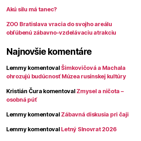
Akú silu má tanec?
ZOO Bratislava vracia do svojho areálu
obľúbenú zábavno-vzdelávaciu atrakciu
Najnovšie komentáre
Lemmy
komentoval
Šimkovičová a Machala
ohrozujú budúcnosť Múzea rusínskej kultúry
Kristián Čura
komentoval
Zmysel a ničota –
osobná púť
Lemmy
komentoval
Zábavná diskusia pri čaji
Lemmy
komentoval
Letný Slnovrat 2026