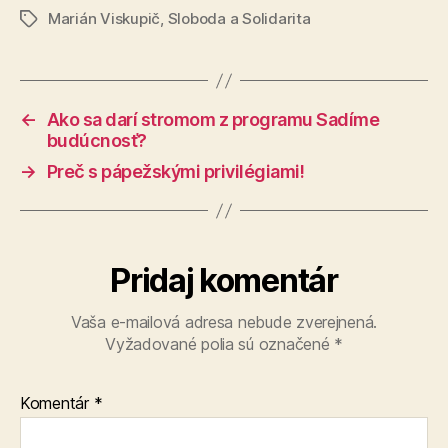
Marián Viskupič
,
Sloboda a Solidarita
Značky
←
Ako sa darí stromom z programu Sadíme
budúcnosť?
→
Preč s pápežskými privilégiami!
Pridaj komentár
Vaša e-mailová adresa nebude zverejnená.
Vyžadované polia sú označené
*
Komentár
*