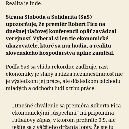
ktoré
Realita je inde.
sa
mu
Strana Sloboda a Solidarita (SaS)
hodia
upozorňuje, že premiér Robert Fico na
dnešnej tlačovej konferencii opäť zavádzal
verejnosť. Vyberal si len tie ekonomické
ukazovatele, ktoré sa mu hodia, a realitu
slovenského hospodárstva úplne zamlčal.
Podľa SaS sa vláda rekordne zadlžuje, rast
ekonomiky je slabý a nízka nezamestnanosť nie
je výsledkom jej práce, ale dôsledkom odchodu
mladých a odchodu ľudí z trhu práce.
„Dnešné chválenie sa premiéra Roberta Fica
ekonomickými „úspechmi“ mi pripomína
futbalový zápas, v ktorom prehráte 0:9, ale
tešíte sa z väčšieho držania lopty. Že ste ju