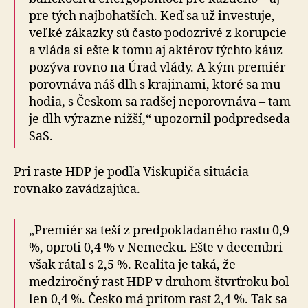
pre tých najbohatších. Keď sa už investuje,
veľké zákazky sú často podozrivé z korupcie
a vláda si ešte k tomu aj aktérov týchto káuz
pozýva rovno na Úrad vlády. A kým premiér
porovnáva náš dlh s krajinami, ktoré sa mu
hodia, s Českom sa radšej neporovnáva – tam
je dlh výrazne nižší,“ upozornil podpredseda
SaS.
Pri raste HDP je podľa Viskupiča situácia
rovnako zavádzajúca.
„Premiér sa teší z predpokladaného rastu 0,9
%, oproti 0,4 % v Nemecku. Ešte v decembri
však rátal s 2,5 %. Realita je taká, že
medziročný rast HDP v druhom štvrťroku bol
len 0,4 %. Česko má pritom rast 2,4 %. Tak sa