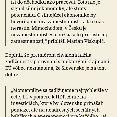
ísť do dôchodku ako pracovať. Toto nie je
signál silnej ekonomiky, ale straty
potenciálu. O silnejúcej ekonomike by
hovorila rastúca zamestnanosť – a tá u nás
nerastie. Mimochodom, v Česku je
nezamestnanosť ešte nižšia a to pri rastúcej
zamestnanosti,“ priblížil Marián Viskupič.
Doplnil, že premiérom chválená nižšia
zadlženosť v porovnaní s niektorými krajinami
EÚ vôbec neznamená, že Slovensko je na tom
dobre.
„Momentálne sa zadlžujeme najrýchlejšie v
celej EÚ v pomere k HDP. A nie na
investíciách, ktoré by Slovensku prinášali
peniaze, ale na neadresných sociálnych
balíčkoch a energopomoci pre každého – aj