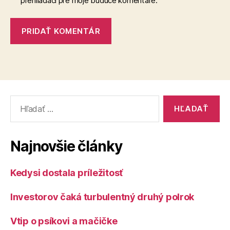
prehliadači pre moje budúce komentáre.
Vyhľadať:
Najnovšie články
Kedysi dostala príležitosť
Investorov čaká turbulentný druhý polrok
Vtip o psíkovi a mačičke