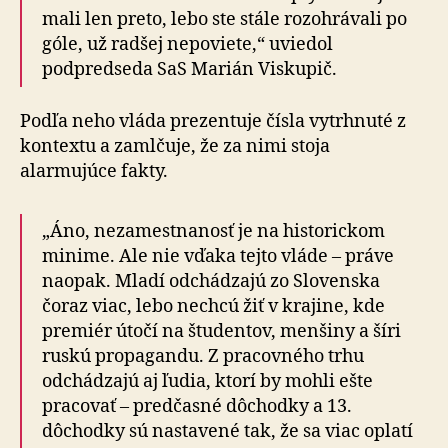
mali len preto, lebo ste stále rozohrávali po
góle, už radšej nepoviete,“ uviedol
podpredseda SaS Marián Viskupič.
Podľa neho vláda prezentuje čísla vytrhnuté z
kontextu a zamlčuje, že za nimi stoja
alarmujúce fakty.
„Áno, nezamestnanosť je na historickom
minime. Ale nie vďaka tejto vláde – práve
naopak. Mladí odchádzajú zo Slovenska
čoraz viac, lebo nechcú žiť v krajine, kde
premiér útočí na študentov, menšiny a šíri
ruskú propagandu. Z pracovného trhu
odchádzajú aj ľudia, ktorí by mohli ešte
pracovať – predčasné dôchodky a 13.
dôchodky sú nastavené tak, že sa viac oplatí