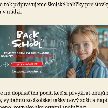
to rok pripravujeme školské balíčky pre stovk
n v núdzi.
 im dopriať ten pocit, keď si prvýkrát obujú
y, vytiahnu zo školskej tašky nový zošit a nap
meno, rovnako ako ostatní spolužiaci.