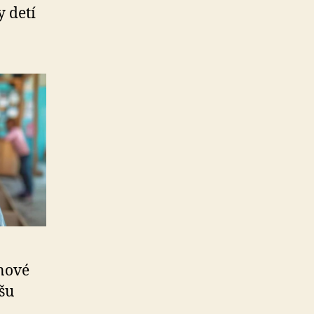
y detí
 nové
íšu