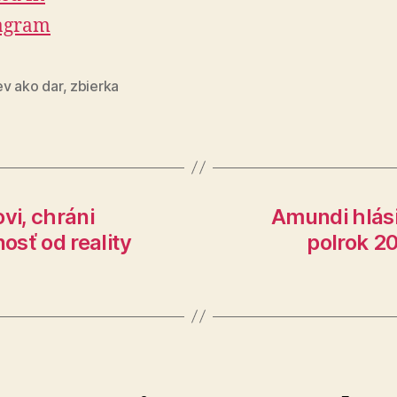
agram
v ako dar
,
zbierka
vi, chráni
Amundi hlási
sť od reality
polrok 20