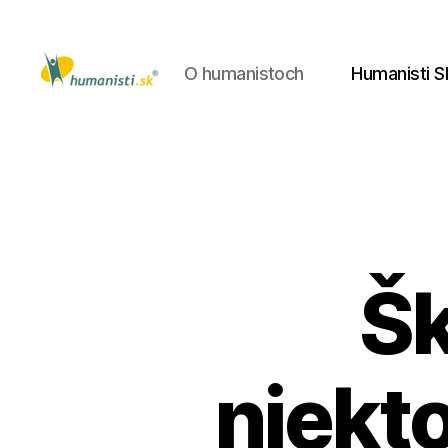
O humanistoch
Humanisti S
Humanisti.sk
Šk
niekt