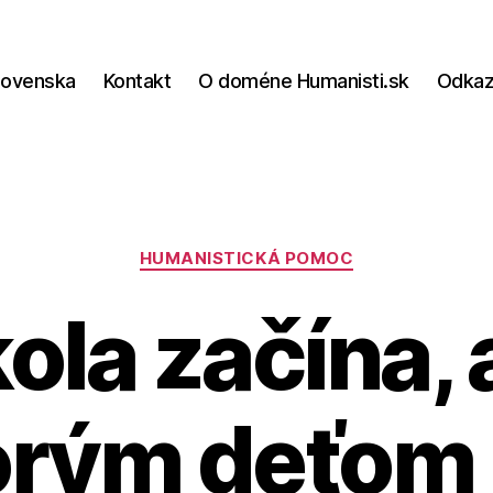
lovenska
Kontakt
O doméne Humanisti.sk
Odka
Kategórie
HUMANISTICKÁ POMOC
ola začína, 
orým deťom