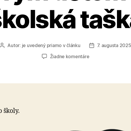
školská tašk
Autor:
je uvedený priamo v článku
7. augusta 202
Autor
Dátum
článku
článku
na
Žiadne komentáre
Škola
začína,
ale
niektorým
deťom
chýba
školská
o školy.
taška