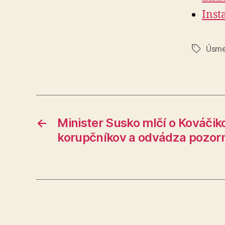
Inst
Úsme
Značky
←
Minister Susko mlčí o Kováčiko
korupčníkov a odvádza pozorno