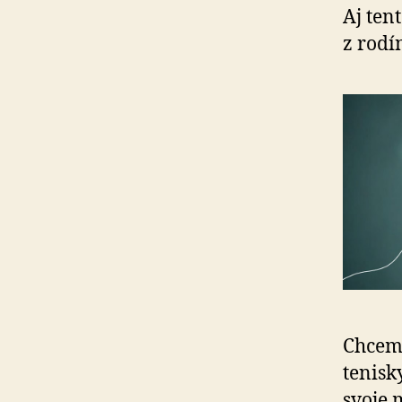
Aj ten
z rodí
Chceme
tenisk
svoje 