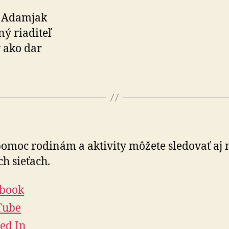
n Adamjak
ý riaditeľ
 ako dar
omoc rodinám a aktivity môžete sle­do­vať aj 
ch sieťach.
ebook
Tube
ed In