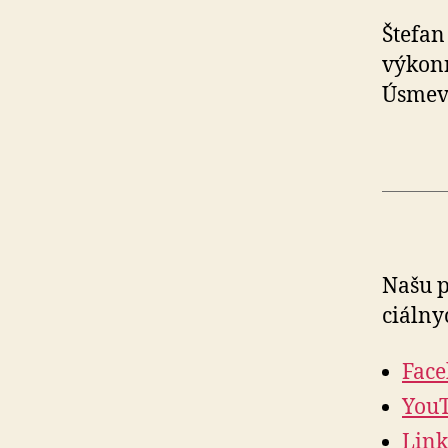
Štefa
výkonn
Úsmev
Našu p
ciál­ny
Fac
You
Link