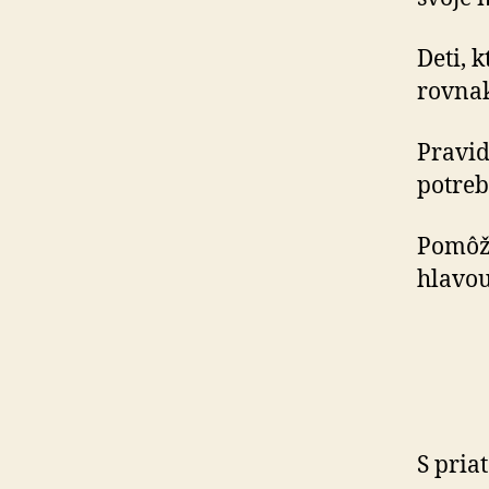
Deti, 
rovnak
Pravid
potreb
Pomôžm
hlavou
S pri