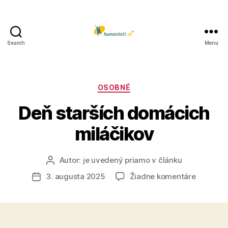
Search
Menu
Humanisti.sk
Kategórie
OSOBNÉ
Deň starších domácich
miláčikov
Autor:
je uvedený priamo v článku
Autor
článku
na
3. augusta 2025
Žiadne komentáre
Dátum
Deň
článku
starších
domácic
miláčiko