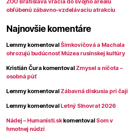
ZOO Bratislava vracia do svojho areálu
obľúbenú zábavno-vzdelávaciu atrakciu
Najnovšie komentáre
Lemmy
komentoval
Šimkovičová a Machala
ohrozujú budúcnosť Múzea rusínskej kultúry
Kristián Čura
komentoval
Zmysel a ničota –
osobná púť
Lemmy
komentoval
Zábavná diskusia pri čaji
Lemmy
komentoval
Letný Slnovrat 2026
Nádej – Humanisti.sk
komentoval
Som v
hmotnej núdzi