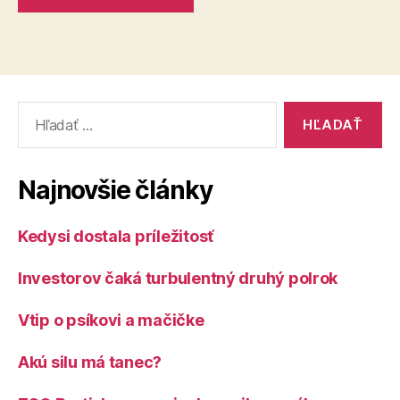
Vyhľadať:
Najnovšie články
Kedysi dostala príležitosť
Investorov čaká turbulentný druhý polrok
Vtip o psíkovi a mačičke
Akú silu má tanec?