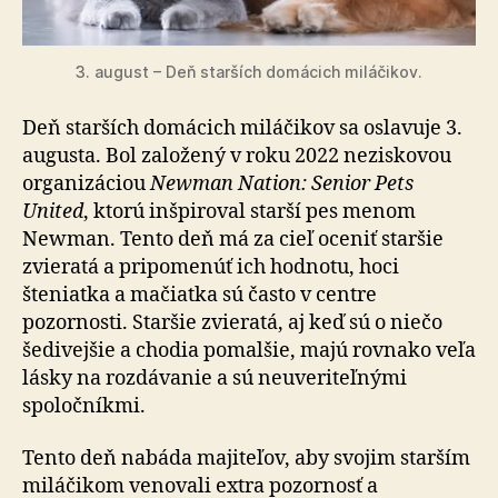
3. august – Deň starších domácich miláčikov.
Deň starších domácich miláčikov sa oslavuje 3.
augusta. Bol založený v roku 2022 neziskovou
organizáciou
Newman Nation: Senior Pets
United
, ktorú inšpiroval starší pes menom
Newman. Tento deň má za cieľ oceniť staršie
zvieratá a pripomenúť ich hodnotu, hoci
šteniatka a mačiatka sú často v centre
pozornosti. Staršie zvieratá, aj keď sú o niečo
šedivejšie a chodia pomalšie, majú rovnako veľa
lásky na rozdávanie a sú neuveriteľnými
spoločníkmi.
Tento deň nabáda majiteľov, aby svojim star­ším
mi­lá­či­kom venovali extra pozornosť a