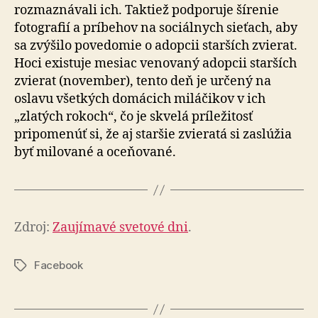
rozmaznávali ich. Taktiež podporuje šírenie
fotografií a príbehov na sociálnych sieťach, aby
sa zvýšilo povedomie o adopcii starších zvierat.
Hoci existuje mesiac venovaný adopcii starších
zvierat (november), tento deň je určený na
oslavu všet­kých domácich miláčikov v ich
„zlatých rokoch“, čo je skvelá príležitosť
pripomenúť si, že aj staršie zvieratá si zaslúžia
byť milované a oceňované.
Zdroj:
Zaujímavé svetové dni
.
Facebook
Značky