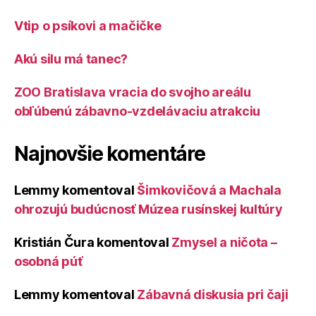
Vtip o psíkovi a mačičke
Akú silu má tanec?
ZOO Bratislava vracia do svojho areálu
obľúbenú zábavno-vzdelávaciu atrakciu
Najnovšie komentáre
Lemmy
komentoval
Šimkovičová a Machala
ohrozujú budúcnosť Múzea rusínskej kultúry
Kristián Čura
komentoval
Zmysel a ničota –
osobná púť
Lemmy
komentoval
Zábavná diskusia pri čaji