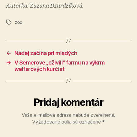
Autorka: Zuzana Dzurdzíková.
zoo
Značky
←
Nádej začína pri mladých
→
V Semerove „oživili“ farmu na výkrm
welfarových kurčiat
Pridaj komentár
Vaša e-mailová adresa nebude zverejnená.
Vyžadované polia sú označené
*