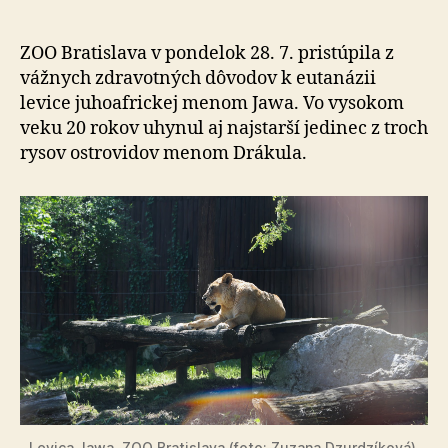
pristúpila
k
eutanázii
ZOO Bratislava v pondelok 28. 7. pristúpila z
levice
vážnych zdravotných dôvodov k eutanázii
juhoafrickej
levice juhoafrickej menom Jawa. Vo vysokom
veku 20 rokov uhynul aj najstarší jedinec z troch
rysov ostrovidov menom Drákula.
Levica Jawa, ZOO Bratislava (foto: Zuzana Dzurdzíková).