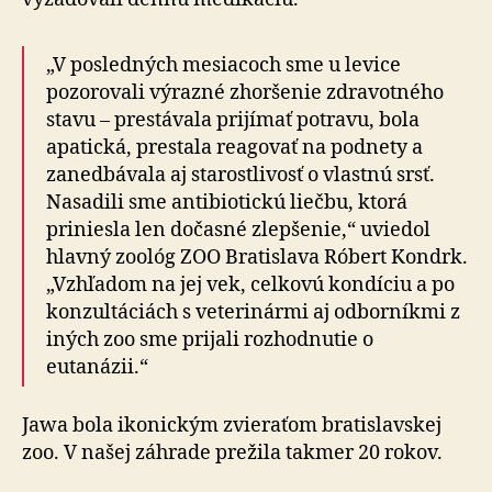
„V posledných mesiacoch sme u levice
pozorovali výrazné zhoršenie zdravotného
stavu – prestávala prijímať potravu, bola
apatická, prestala reagovať na podnety a
zanedbávala aj starostlivosť o vlastnú srsť.
Nasadili sme antibiotickú liečbu, ktorá
priniesla len dočasné zlepšenie,“ uviedol
hlavný zoológ ZOO Bratislava Róbert Kondrk.
„Vzhľadom na jej vek, celkovú kondíciu a po
konzultáciách s veterinármi aj odborníkmi z
iných zoo sme prijali rozhodnutie o
eutanázii.“
Jawa bola ikonickým zvieraťom bratislavskej
zoo. V našej záhrade prežila takmer 20 rokov.