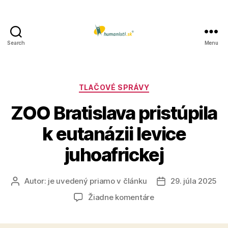
Search
Menu
Humanisti.sk
Kategórie
TLAČOVÉ SPRÁVY
ZOO Bratislava pristúpila
k eutanázii levice
juhoafrickej
Autor:
je uvedený priamo v článku
29. júla 2025
Autor
Dátum
článku
článku
na
Žiadne komentáre
ZOO
Bratislava