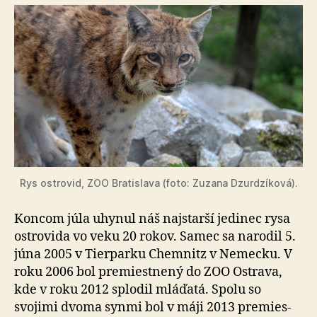
Rys ostrovid, ZOO Bratislava (foto: Zuzana Dzurdzíková).
Koncom júla uhynul náš najstarší jedinec rysa
ostrovida vo veku 20 rokov. Samec sa narodil 5.
júna 2005 v Tier­parku Chemnitz v Nemecku. V
roku 2006 bol pre­mies­tne­ný do ZOO Ostrava,
kde v roku 2012 splodil mláďatá. Spolu so
svojimi dvoma synmi bol v máji 2013 pre­mies­