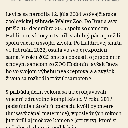
Levica sa narodila 12. júla 2004 vo švaj­čiar­skej
zoo­lo­gic­kej záhrade Walter Zoo. Do Bratislavy
prišla 10. decembra 2005 spolu so samcom
Haldirom, s ktorým tvorili stabilný pár a prežili
spolu väčšinu svojho života. Po Haldirovej smrti,
vo februári 2022, ostala vo svojej expozícii
sama. V roku 2023 sme sa pokúsili o jej spojenie
s novým samcom zo ZOO Hodonín, avšak Jawa
ho vo svojom výbehu neakceptovala a zvyšok
života sa rozhodla tráviť osamotene.
S pribúdajúcim vekom sa u nej objavovali
viaceré zdra­vot­né komplikácie. V roku 2017
podstúpila náročnú operáciu kvôli pyometre
(hnisavý zápal maternice), v posledných rokoch
ju trápili aj močové kamene (struvity), ktoré si
vyžadovali dennú medikáciu.