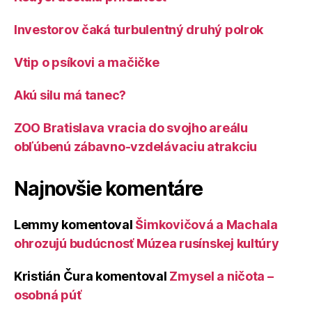
Investorov čaká turbulentný druhý polrok
Vtip o psíkovi a mačičke
Akú silu má tanec?
ZOO Bratislava vracia do svojho areálu
obľúbenú zábavno-vzdelávaciu atrakciu
Najnovšie komentáre
Lemmy
komentoval
Šimkovičová a Machala
ohrozujú budúcnosť Múzea rusínskej kultúry
Kristián Čura
komentoval
Zmysel a ničota –
osobná púť