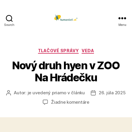
Search
Menu
Humanisti.sk
Kategórie
TLAČOVÉ SPRÁVY
VEDA
Nový druh hyen v ZOO
Na Hrádečku
Autor:
je uvedený priamo v článku
26. júla 2025
Autor
Dátum
článku
článku
na
Žiadne komentáre
Nový
druh
hyen
v