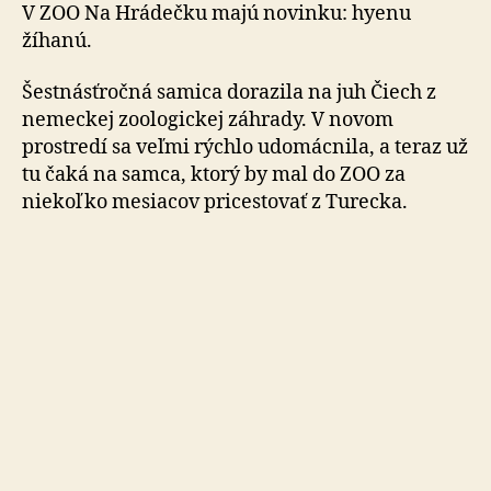
ZOO
V ZOO Na Hrádečku majú novinku: hyenu
Na
žíhanú.
Hrádečku
Šestnásťročná samica dorazila na juh Čiech z
nemeckej zoologickej záhrady. V novom
prostredí sa veľmi rýchlo udomácnila, a teraz už
tu čaká na samca, ktorý by mal do ZOO za
niekoľko mesiacov pricestovať z Turecka.