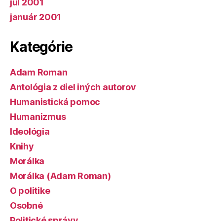
júl 2001
január 2001
Kategórie
Adam Roman
Antológia z diel iných autorov
Humanistická pomoc
Humanizmus
Ideológia
Knihy
Morálka
Morálka (Adam Roman)
O politike
Osobné
Politické správy