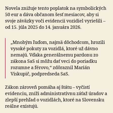
Novela znižuje tento poplatok na symbolických
50 eur a dáva občanom šesť mesiacov, aby si
svoje záväzky voči evidencii vozidiel vyriešili –
od 15. júla 2025 do 14. januára 2026.
„Mnohým ľuďom, najmä dôchodcom, hrozili
vysoké pokuty za vozidlá, ktoré už dávno
nemajú. Vďaka generálnemu pardonu zo
zákona SaS si môžu dať veci do poriadku
rozumne a férovo,“ zdôraznil Marián
Viskupič, podpredseda SaS.
Zákon zároveň pomáha aj štátu – vyčistí
evidenciu, zníži administratívnu záťaž úradov a
zlepší prehľad o vozidlách, ktoré na Slovensku
reálne existujú.