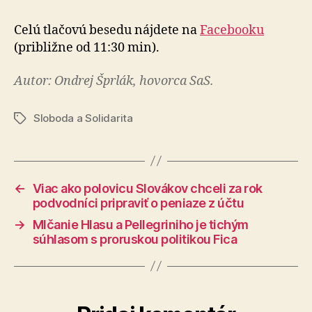
Celú tlačovú besedu nájdete na
Facebooku
(približne od 11:30 min).
Autor: Ondrej Šprlák, hovorca SaS.
Sloboda a Solidarita
Značky
←
Viac ako polovicu Slovákov chceli za rok
podvodníci pripraviť o peniaze z účtu
→
Mlčanie Hlasu a Pellegriniho je tichým
súhlasom s proruskou politikou Fica