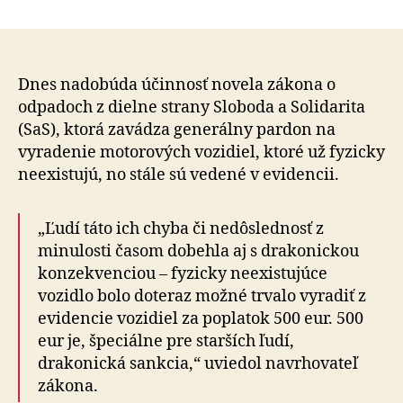
Vďaka
SaS
dnes
začína
platiť
Dnes nadobúda účinnosť novela zákona o
generálny
odpadoch z dielne strany Sloboda a Solidarita
pardon
(SaS), ktorá zavádza generálny pardon na
na
vyradenie motorových vozidiel, ktoré už fyzicky
vyradenie
neexistujú, no stále sú vedené v evidencii.
neexistujúcich
áut
„Ľudí táto ich chyba či nedôslednosť z
minulosti časom dobehla aj s drakonickou
konzekvenciou – fyzicky neexistujúce
vozidlo bolo doteraz možné trvalo vyradiť z
evidencie vozidiel za poplatok 500 eur. 500
eur je, špeciálne pre starších ľudí,
drakonická sankcia,“ uviedol navrhovateľ
zákona.