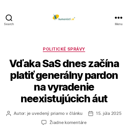
Search
Menu
Humanisti.sk
Kategórie
POLITICKÉ SPRÁVY
Vďaka SaS dnes začína
platiť generálny pardon
na vyradenie
neexistujúcich áut
Autor:
je uvedený priamo v článku
15. júla 2025
Autor
Dátum
článku
článku
na
Žiadne komentáre