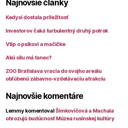
Najnovšie články
Kedysi dostala príležitosť
Investorov čaká turbulentný druhý polrok
Vtip o psíkovi a mačičke
Akú silu má tanec?
ZOO Bratislava vracia do svojho areálu
obľúbenú zábavno-vzdelávaciu atrakciu
Najnovšie komentáre
Lemmy
komentoval
Šimkovičová a Machala
ohrozujú budúcnosť Múzea rusínskej kultúry