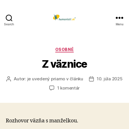
Search
Menu
Humanisti.sk
Kategórie
OSOBNÉ
Z väznice
Autor:
je uvedený priamo v článku
10. júla 2025
Autor
Dátum
článku
článku
na
1 komentár
Z
väznice
Rozhovor väzňa s manželkou.