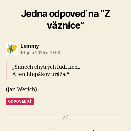
Jedna odpoveď na “Z
väznice”
hovorí:
Lemmy
10. júla 2025 o 10:03
„Smiech chytrých ľudí lieči.
A len hlupákov uráža.“
(Jan Werich)
ODPOVEDAŤ