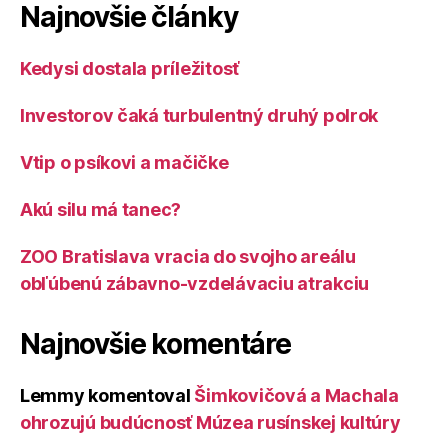
Najnovšie články
Kedysi dostala príležitosť
Investorov čaká turbulentný druhý polrok
Vtip o psíkovi a mačičke
Akú silu má tanec?
ZOO Bratislava vracia do svojho areálu
obľúbenú zábavno-vzdelávaciu atrakciu
Najnovšie komentáre
Lemmy
komentoval
Šimkovičová a Machala
ohrozujú budúcnosť Múzea rusínskej kultúry