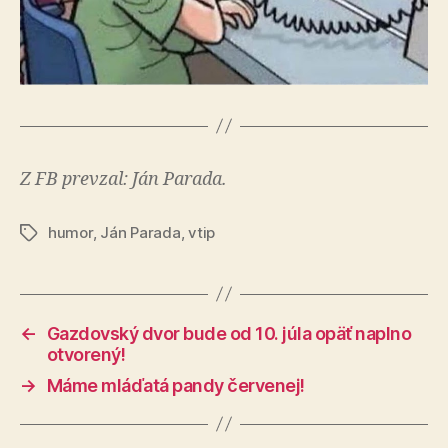
Z FB prevzal: Ján Parada.
humor
,
Ján Parada
,
vtip
Značky
←
Gazdovský dvor bude od 10. júla opäť naplno
otvorený!
→
Máme mláďatá pandy červenej!