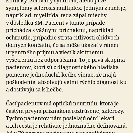
klinicky izolovaný syndróm, alebo prvé
symptómy sclerosis multiplex. Jedným z nich je,
napríklad, myelitída, teda zápal miechy
v dôsledku SM. Pacient v tomto prípade
prichádza s vážnymi príznakmi, napríklad
ochrnutie, prípadne strata citlivosti obidvoch
dolných končatín, čo sa môže ukázať v rámci
urgentného príjmu a viesť k akútnemu
vyšetreniu bez odporúčania. To je prvá skupina
pacientov, ktorí sú z diagnostického hľadiska
pomerne jednoduchí, keďže vieme, že majú
poškodenie, absolvujú veľmi rýchlo diagnostiku
a dostávajú sa k liečbe.
Časť pacientov má optickú neuritídu, ktorá je
častým prvým príznakom roztrúsenej sklerózy.
Týchto pacientov nám posielajú oční lekári
a ich cesta je relatívne jednoznačne definovaná.