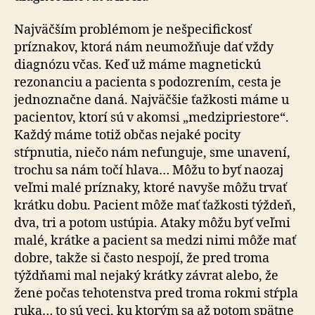
Najväčším problémom je nešpecifickosť
príznakov, ktorá nám neumožňuje dať vždy
diagnózu včas. Keď už máme magnetickú
rezonanciu a pacienta s podozrením, cesta je
jednoznačne daná. Najväčšie ťažkosti máme u
pacientov, ktorí sú v akomsi „medzipriestore“.
Každý máme totiž občas nejaké pocity
stŕpnutia, niečo nám nefunguje, sme unavení,
trochu sa nám točí hlava… Môžu to byť naozaj
veľmi malé príznaky, ktoré navyše môžu trvať
krátku dobu. Pacient môže mať ťažkosti týždeň,
dva, tri a potom ustúpia. Ataky môžu byť veľmi
malé, krátke a pacient sa medzi nimi môže mať
dobre, takže si často nespojí, že pred troma
týždňami mal nejaký krátky závrat alebo, že
žene počas tehotenstva pred troma rokmi stŕpla
ruka… to sú veci, ku ktorým sa až potom spätne