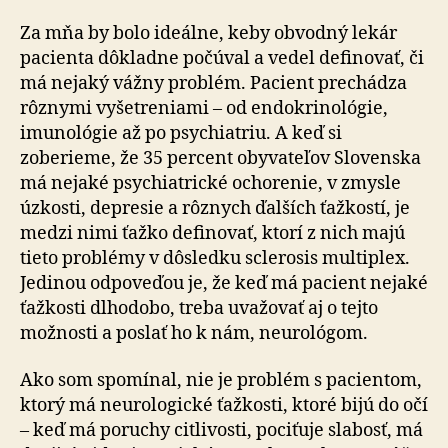
Za mňa by bolo ideálne, keby obvodný lekár
pacienta dôkladne počúval a vedel definovať, či
má nejaký vážny problém. Pacient prechádza
rôznymi vyšetreniami – od endokrinológie,
imunológie až po psychiatriu. A keď si
zoberieme, že 35 percent obyvateľov Slovenska
má nejaké psychiatrické ochorenie, v zmysle
úzkosti, depresie a rôznych ďalších ťažkostí, je
medzi nimi ťažko definovať, ktorí z nich majú
tieto problémy v dôsledku sclerosis multiplex.
Jedinou odpoveďou je, že keď má pacient nejaké
ťažkosti dlhodobo, treba uvažovať aj o tejto
možnosti a poslať ho k nám, neurológom.
Ako som spomínal, nie je problém s pacientom,
ktorý má neurologické ťažkosti, ktoré bijú do očí
– keď má poruchy citlivosti, pociťuje slabosť, má