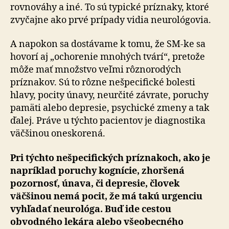
rovnováhy a iné. To sú typické príznaky, ktoré
zvyčajne ako prvé prípady vidia neurológovia.
A napokon sa dostávame k tomu, že SM-ke sa
hovorí aj „ochorenie mnohých tvárí“, pretože
môže mať množstvo veľmi rôznorodých
príznakov. Sú to rôzne nešpecifické bolesti
hlavy, pocity únavy, neurčité závrate, poruchy
pamäti alebo depresie, psychické zmeny a tak
ďalej. Práve u týchto pacientov je diagnostika
väčšinou oneskorená.
Pri týchto nešpecifických príznakoch, ako je
napríklad poruchy kognície, zhoršená
pozornosť, únava, či depresie, človek
väčšinou nemá pocit, že má takú urgenciu
vyhľadať neurológa. Buď ide cestou
obvodného lekára alebo všeobecného