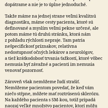
dopátrame a nie je to úplne jednoduché.
Takže máme na jednej strane veľmi kvalitnú
diagnostiku, máme cesty pacienta, ktoré sú
definované a myslím veľmi pekne určené, ale
potom máme tú druhú stránku, ktorá nám
z pohľadu rýchlosti nepraje. Tam patria
nešpecifickosť príznakov, relatívna
nedostupnosť očných lekárov a neurológov,
a tiež krátkodobosť trvania ťažkostí, ktoré vôbec
nemusia byť závažné a pacienti im nemusia
venovať pozornosť.
Zároveň však nemôžeme ľudí strašiť.
Nemôžeme pacientom povedať, že keď vám
niečo stŕpne, môžete mať roztrúsenú sklerózu.
Na každého pacienta s SM-kou, totiž pripadá
naozaj veľké množstvo pacientov, ktorí môžu