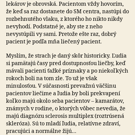
lekárov je obrovská. Pacientom vždy hovorím,
že keď sa raz dostanete do SM centra, nastúpi do
rozbehnutého vlaku, z ktorého ho nikto nikdy
nevyhodí. Podstatné je, aby ste z neho
nevystúpili vy sami. Pretože ešte raz, dobrý
pacient je podľa mňa liečený pacient.
Myslím, že strach je daný skôr historicky. Ľudia
si pamätajú časy pred dostupnosťou liečby, keď
mávali pacienti ťažké príznaky a po niekoľkých
rokoch boli na tom zle. To už je však
minulosťou. V súčasnosti prevažnú väčšinu
pacientov liečime a ľudia by boli prekvapení
koľko majú okolo seba pacientov – kamarátov,
známych v rodine, o ktorých vôbec nevedia, že
majú diagnózu sclerosis multiplex (roztrúsená
skleróza). Sú to mladí ľudia, relatívne zdraví,
pracujúci a normálne žijú…