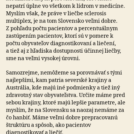
nepatrí úplne vo všetkom k lídrom v medicíne.
Myslím však, že práve v liečbe sclerosis
multiplex, je na tom Slovensko veľmi dobre.
Z pohľadu počtu pacientov a percentuálnym
zastúpením pacientov, ktorí sú v pomere k
počtu obyvateľov diagnostikovaní a liečení,
a tiež aj z hľadiska dostupnosti účinnej liečby,
sme na veľmi vysokej úrovni.
Samozrejme, nemôžeme sa porovnávať s tými
najlepšími, kam patria severské krajiny a
Austrália, kde majú iné podmienky a tiež iný
zdravotný stav obyvateľstva. Určite máme pred
sebou krajiny, ktoré majú lepšie parametre, ale
myslím, že na Slovensku sa naozaj nemáme za
čo hanbiť. Máme veľmi dobre prepracovanú
štruktúru a spôsob, ako pacientov
diagnostikovať a liečiť.