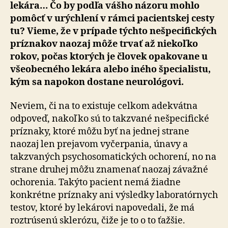
lekára… Čo by podľa vášho názoru mohlo
pomôcť v urýchlení v rámci pacientskej cesty
tu? Vieme, že v prípade týchto nešpecifických
príznakov naozaj môže trvať až niekoľko
rokov, počas ktorých je človek opakovane u
všeobecného lekára alebo iného špecialistu,
kým sa napokon dostane neurológovi.
Neviem, či na to existuje celkom adekvátna
odpoveď, nakoľko sú to takzvané nešpecifické
príznaky, ktoré môžu byť na jednej strane
naozaj len prejavom vyčerpania, únavy a
takzvaných psychosomatických ochorení, no na
strane druhej môžu znamenať naozaj závažné
ochorenia. Takýto pacient nemá žiadne
konkrétne príznaky ani výsledky laboratórnych
testov, ktoré by lekárovi napovedali, že má
roztrúsenú sklerózu, čiže je to o to ťažšie.