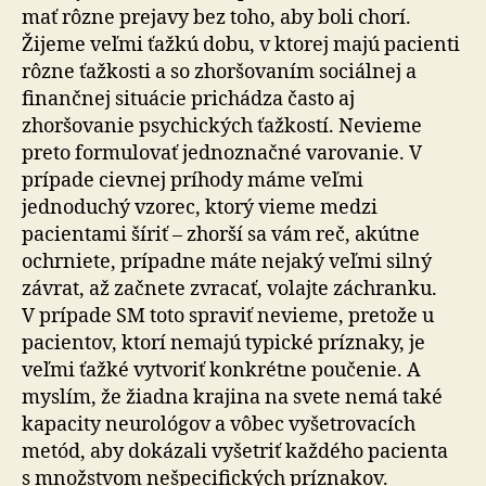
mať rôzne prejavy bez toho, aby boli chorí.
Žijeme veľmi ťažkú dobu, v ktorej majú pacienti
rôzne ťažkosti a so zhoršovaním sociálnej a
finančnej situácie prichádza často aj
zhoršovanie psychických ťažkostí. Nevieme
preto formulovať jednoznačné varovanie. V
prípade cievnej príhody máme veľmi
jednoduchý vzorec, ktorý vieme medzi
pacientami šíriť – zhorší sa vám reč, akútne
ochrniete, prípadne máte nejaký veľmi silný
závrat, až začnete zvracať, volajte záchranku.
V prípade SM toto spraviť nevieme, pretože u
pacientov, ktorí nemajú typické príznaky, je
veľmi ťažké vytvoriť konkrétne poučenie. A
myslím, že žiadna krajina na svete nemá také
kapacity neurológov a vôbec vyšetrovacích
metód, aby dokázali vyšetriť každého pacienta
s množstvom nešpecifických príznakov.