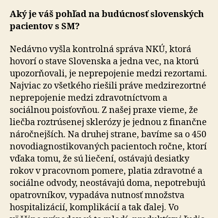
Aký je váš pohľad na budúcnosť slovenských
pacientov s SM?
Nedávno vyšla kontrolná správa NKÚ, ktorá
hovorí o stave Slovenska a jedna vec, na ktorú
upozorňovali, je neprepojenie medzi rezortami.
Najviac zo všetkého riešili práve medzirezortné
neprepojenie medzi zdravotníctvom a
sociálnou poisťovňou. Z našej praxe vieme, že
liečba roztrúsenej sklerózy je jednou z finančne
náročnejších. Na druhej strane, bavíme sa o 450
novodiagnostikovaných pacientoch ročne, ktorí
vďaka tomu, že sú liečení, ostávajú desiatky
rokov v pracovnom pomere, platia zdravotné a
sociálne odvody, neostávajú doma, nepotrebujú
opatrovníkov, vypadáva nutnosť množstva
hospitalizácií, komplikácií a tak ďalej. Vo