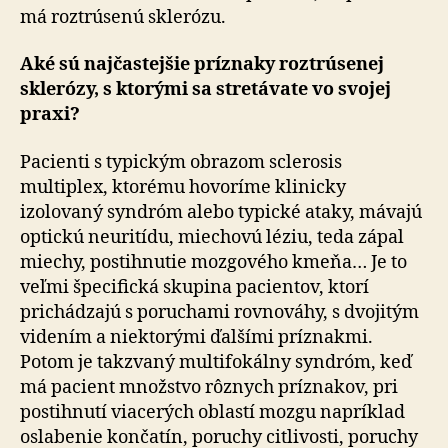
má roztrúsenú sklerózu.
Aké sú najčastejšie príznaky roztrúsenej
sklerózy, s ktorými sa stretávate vo svojej
praxi?
Pacienti s typickým obrazom sclerosis
multiplex, ktorému hovoríme klinicky
izolovaný syndróm alebo typické ataky, mávajú
optickú neuritídu, miechovú léziu, teda zápal
miechy, postihnutie mozgového kmeňa… Je to
veľmi špecifická skupina pacientov, ktorí
prichádzajú s poruchami rovnováhy, s dvojitým
videním a niektorými ďalšími príznakmi.
Potom je takzvaný multifokálny syndróm, keď
má pacient množstvo rôznych príznakov, pri
postihnutí viacerých oblastí mozgu napríklad
oslabenie končatín, poruchy citlivosti, poruchy