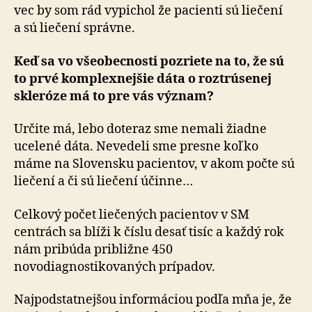
vec by som rád vypichol že pacienti sú liečení
a sú liečení správne.
Keď sa vo všeobecnosti pozriete na to, že sú
to prvé komplexnejšie dáta o roztrúsenej
skleróze má to pre vás význam?
Určite má, lebo doteraz sme nemali žiadne
ucelené dáta. Nevedeli sme presne koľko
máme na Slovensku pacientov, v akom počte sú
liečení a či sú liečení účinne…
Celkový počet liečených pacientov v SM
centrách sa blíži k číslu desať tisíc a každý rok
nám pribúda približne 450
novodiagnostikovaných prípadov.
Najpodstatnejšou informáciou podľa mňa je, že