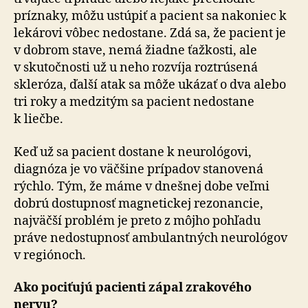
príznaky, môžu ustúpiť a pacient sa nakoniec k
lekárovi vôbec nedostane. Zdá sa, že pacient je
v dobrom stave, nemá žiadne ťažkosti, ale
v skutočnosti už u neho rozvíja roztrúsená
skleróza, ďalší atak sa môže ukázať o dva alebo
tri roky a medzitým sa pacient nedostane
k liečbe.
Keď už sa pacient dostane k neurológovi,
diagnóza je vo väčšine prípadov stanovená
rýchlo. Tým, že máme v dnešnej dobe veľmi
dobrú dostupnosť magnetickej rezonancie,
najväčší problém je preto z môjho pohľadu
práve nedostupnosť ambulantných neurológov
v regiónoch.
Ako pociťujú pacienti zápal zrakového
nervu?