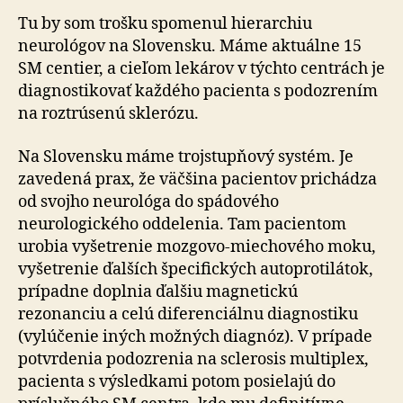
Tu by som trošku spomenul hierarchiu
neurológov na Slovensku. Máme aktuálne 15
SM centier, a cieľom lekárov v týchto centrách je
diagnostikovať každého pacienta s podozrením
na roztrúsenú sklerózu.
Na Slovensku máme trojstupňový systém. Je
zavedená prax, že väčšina pacientov prichádza
od svojho neurológa do spádového
neurologického oddelenia. Tam pacientom
urobia vyšetrenie mozgovo-miechového moku,
vyšetrenie ďalších špecifických autoprotilátok,
prípadne doplnia ďalšiu magnetickú
rezonanciu a celú diferenciálnu diagnostiku
(vylúčenie iných možných diagnóz). V prípade
potvrdenia podozrenia na sclerosis multiplex,
pacienta s výsledkami potom posielajú do