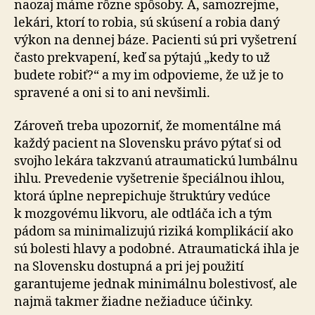
naozaj máme rôzne spôsoby. A, samozrejme,
lekári, ktorí to robia, sú skúsení a robia daný
výkon na dennej báze. Pacienti sú pri vyšetrení
často prekvapení, keď sa pýtajú „kedy to už
budete robiť?“ a my im odpovieme, že už je to
spravené a oni si to ani nevšimli.
Zároveň treba upozorniť, že momentálne má
každý pacient na Slovensku právo pýtať si od
svojho lekára takzvanú atraumatickú lumbálnu
ihlu. Prevedenie vyšetrenie špeciálnou ihlou,
ktorá úplne neprepichuje štruktúry vedúce
k mozgovému likvoru, ale odtláča ich a tým
pádom sa minimalizujú riziká komplikácií ako
sú bolesti hlavy a podobné. Atraumatická ihla je
na Slovensku dostupná a pri jej použití
garantujeme jednak minimálnu bolestivosť, ale
najmä takmer žiadne nežiaduce účinky.