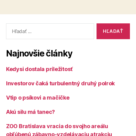
Vyhľadať:
Najnovšie články
Kedysi dostala príležitosť
Investorov čaká turbulentný druhý polrok
Vtip o psíkovi a mačičke
Akú silu má tanec?
ZOO Bratislava vracia do svojho areálu
obľúbenú zábavno-vzdelávaciu atrakciu