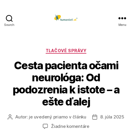
Search
Menu
Humanisti.sk
Kategórie
TLAČOVÉ SPRÁVY
Cesta pacienta očami
neurológa: Od
podozrenia k istote – a
ešte ďalej
Autor:
je uvedený priamo v článku
8. júla 2025
Autor
Dátum
článku
článku
na
Žiadne komentáre