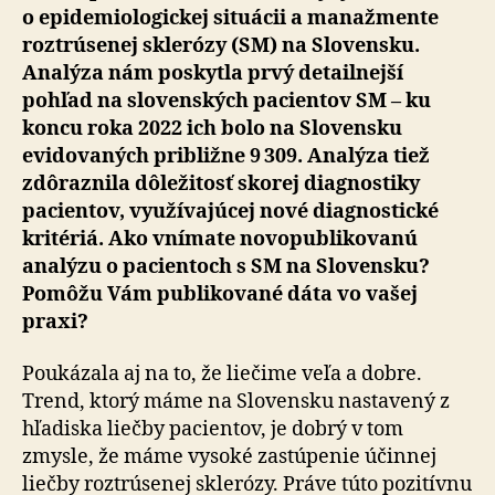
o epidemiologickej situácii a manažmente
roztrúsenej sklerózy (SM) na Slovensku.
Analýza nám poskytla prvý detailnejší
pohľad na slovenských pacientov SM – ku
koncu roka 2022 ich bolo na Slovensku
evidovaných približne 9 309. Analýza tiež
zdôraznila dôležitosť skorej diagnostiky
pacientov, využívajúcej nové diagnostické
kritériá. Ako vnímate novopublikovanú
analýzu o pacientoch s SM na Slovensku?
Pomôžu Vám publikované dáta vo vašej
praxi?
Poukázala aj na to, že liečime veľa a dobre.
Trend, ktorý máme na Slovensku nastavený z
hľadiska liečby pacientov, je dobrý v tom
zmysle, že máme vysoké zastúpenie účinnej
liečby roztrúsenej sklerózy. Práve túto pozitívnu