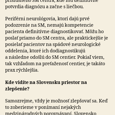
príslušného SM centra, kde mu definitívne
potvrdia diagnózu a začne s liečbou.
Periférni neurológovia, ktorí dajú prvé
podozrenie na SM, nemajú kompetencie
pacienta definitívne diagnostikovať. Môžu ho
poslať priamo do SM centra, ale praktickejšie je
posielať pacientov na spádové neurologické
oddelenia, ktoré ich dodiagnostikujú
a následne odošlú do SM centier. Pokiaľ viem,
tak vzhľadom na preťaženosť centier, je takáto
prax rýchlejšia.
Kde vidíte na Slovensku priestor na
zlepšenie?
Samozrejme, vždy je možnosť zlepšovať sa. Keď
to zoberieme v ponímaní nejakých
medzinárodných porovnávaní, Slovensko