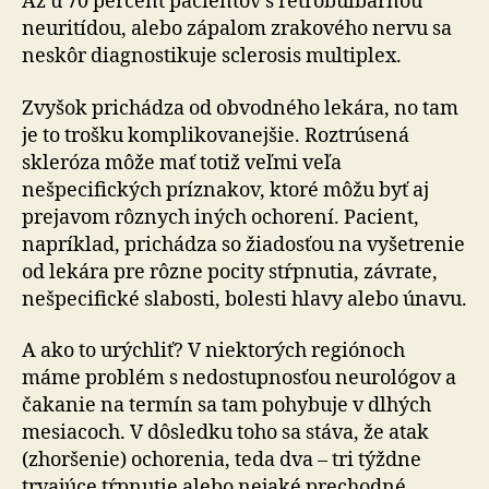
Až u 70 percent pacientov s retrobulbárnou
neuritídou, alebo zápalom zrakového nervu sa
neskôr diagnostikuje sclerosis multiplex.
Zvyšok prichádza od obvodného lekára, no tam
je to trošku komplikovanejšie. Roztrúsená
skleróza môže mať totiž veľmi veľa
nešpecifických príznakov, ktoré môžu byť aj
prejavom rôznych iných ochorení. Pacient,
napríklad, prichádza so žiadosťou na vyšetrenie
od lekára pre rôzne pocity stŕpnutia, závrate,
nešpecifické slabosti, bolesti hlavy alebo únavu.
A ako to urýchliť? V niektorých regiónoch
máme problém s nedostupnosťou neurológov a
čakanie na termín sa tam pohybuje v dlhých
mesiacoch. V dôsledku toho sa stáva, že atak
(zhoršenie) ochorenia, teda dva – tri týždne
trvajúce tŕpnutie alebo nejaké prechodné