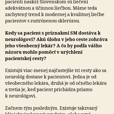
pacienti naskrz Slovenskom sú liečení
adekvátnou a účinnou liečbou. Máme teda
zachytený trend k modernej a kvalitnej liečbe
pacientov s roztrúsenou sklerózou.
Kedy sa pacient s príznakmi SM dostáva k
neurológovi? Akú úlohu v jeho ceste zohráva
jeho všeobecný lekár? A čo by podľa vášho
názoru mohlo pomôcť v urýchlení
pacientskej cesty?
Existujú viac-menej najčastejšie tri cesty ako sa
neurológ dostane k pacientovi. Jedna je od
všeobecného lekára, druhá je od očného lekára
a tretia je, keď pacient prichádza priamo
k neurológovi.
Začnem tým posledným. Existuje takzvaný