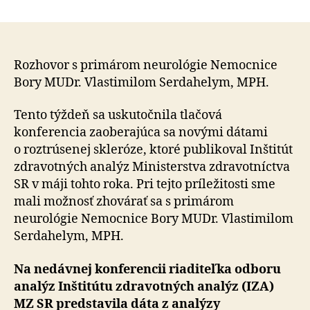
Cesta
pacienta
očami
neurológa:
Od
Rozhovor s primárom neurológie Nemocnice
podozrenia
Bory MUDr. Vlastimilom Serdahelym, MPH.
k
istote
Tento týždeň sa uskutočnila tlačová
–
konferencia zaoberajúca sa novými dátami
a
o roztrúsenej skleróze, ktoré publikoval Inštitút
ešte
zdravotných analýz Ministerstva zdravotníctva
ďalej
SR v máji tohto roka. Pri tejto príležitosti sme
mali možnosť zhovárať sa s primárom
neurológie Nemocnice Bory MUDr. Vlastimilom
Serdahelym, MPH.
Na nedávnej konferencii riaditeľka odboru
analýz Inštitútu zdravotných analýz (IZA)
MZ SR predstavila dáta z analýzy