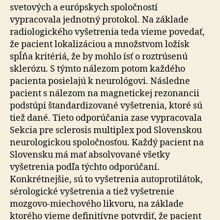
svetových a európskych spoločností
vypracovala jednotný protokol. Na základe
radiologického vyšetrenia teda vieme povedať,
že pacient lokalizáciou a množstvom ložísk
spĺňa kritériá, že by mohlo ísť o roztrúsenú
sklerózu. S týmto nálezom potom každého
pacienta posielajú k neurológovi. Následne
pacient s nálezom na magnetickej rezonancii
podstúpi štandardizované vyšetrenia, ktoré sú
tiež dané. Tieto odporúčania zase vypracovala
Sekcia pre sclerosis multiplex pod Slovenskou
neurologickou spoločnosťou. Každý pacient na
Slovensku má mať absolvované všetky
vyšetrenia podľa týchto odporúčaní.
Konkrétnejšie, sú to vyšetrenia autoprotilátok,
sérologické vyšetrenia a tiež vyšetrenie
mozgovo-miechového likvoru, na základe
ktorého vieme definitívne potvrdiť, že pacient