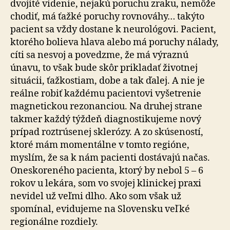
dvojité videnie, nejakú poruchu zraku, nemôže
chodiť, má ťažké poruchy rovnováhy… takýto
pacient sa vždy dostane k neurológovi. Pacient,
ktorého bolieva hlava alebo má poruchy nálady,
cíti sa nesvoj a povedzme, že má výraznú
únavu, to však bude skôr prikladať životnej
situácii, ťažkostiam, dobe a tak ďalej. A nie je
reálne robiť každému pacientovi vyšetrenie
magnetickou rezonanciou. Na druhej strane
takmer každý týždeň diagnostikujeme nový
prípad roztrúsenej sklerózy. A zo skúseností,
ktoré mám momentálne v tomto regióne,
myslím, že sa k nám pacienti dostávajú načas.
Oneskoreného pacienta, ktorý by nebol 5 – 6
rokov u lekára, som vo svojej klinickej praxi
nevidel už veľmi dlho. Ako som však už
spomínal, evidujeme na Slovensku veľké
regionálne rozdiely.