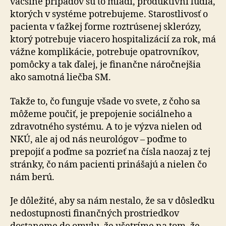
väčšine prípadov sú to mladí, produktívni ľudia,
ktorých v systéme potrebujeme. Starostlivosť o
pacienta v ťažkej forme roztrúsenej sklerózy,
ktorý potrebuje viacero hospitalizácií za rok, má
vážne komplikácie, potrebuje opatrovníkov,
pomôcky a tak ďalej, je finančne náročnejšia
ako samotná liečba SM.
Takže to, čo funguje všade vo svete, z čoho sa
môžeme poučiť, je prepojenie sociálneho a
zdravotného systému. A to je výzva nielen od
NKÚ, ale aj od nás neurológov – poďme to
prepojiť a poďme sa pozrieť na čísla naozaj z tej
stránky, čo nám pacienti prinášajú a nielen čo
nám berú.
Je dôležité, aby sa nám nestalo, že sa v dôsledku
nedostupnosti finančných prostriedkov