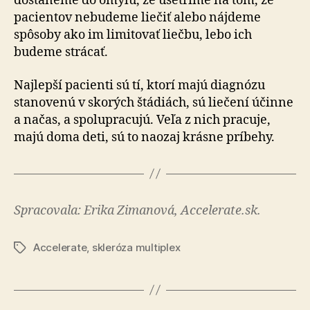
dostaneme do omylu, že ušetríme na tom, že
pacientov nebudeme liečiť alebo nájdeme
spôsoby ako im limitovať liečbu, lebo ich
budeme strácať.
Najlepší pacienti sú tí, ktorí majú diagnózu
stanovenú v skorých štádiách, sú liečení účinne
a načas, a spolupracujú. Veľa z nich pracuje,
majú doma deti, sú to naozaj krásne príbehy.
Spracovala: Erika Zimanová, Accelerate.sk.
Accelerate
,
skleróza multiplex
Značky