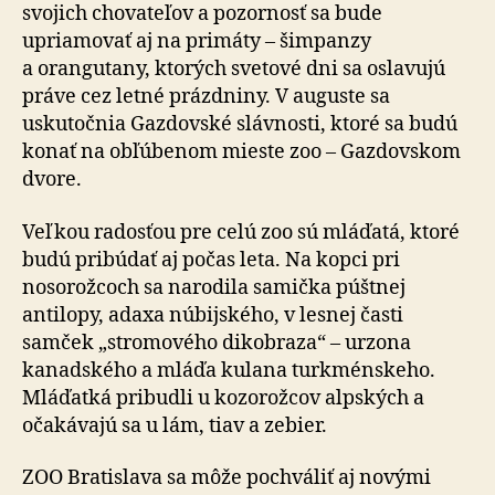
svojich chovateľov a pozornosť sa bude
upriamovať aj na primáty – šimpanzy
a orangutany, ktorých svetové dni sa oslavujú
práve cez letné prázdniny. V auguste sa
uskutočnia Gazdovské slávnosti, ktoré sa budú
konať na obľúbenom mieste zoo – Gazdovskom
dvore.
Veľkou radosťou pre celú zoo sú mláďatá, ktoré
budú pribúdať aj počas leta. Na kopci pri
nosorožcoch sa narodila samička púštnej
antilopy, adaxa núbijského, v lesnej časti
samček „stromového dikobraza“ – urzona
kanadského a mláďa kulana turkménskeho.
Mláďatká pribudli u kozorožcov alpských a
očakávajú sa u lám, tiav a zebier.
ZOO Bratislava sa môže pochváliť aj novými