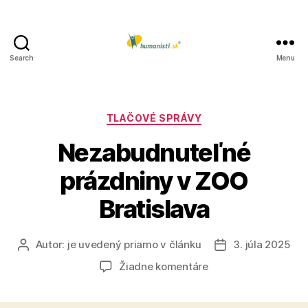
Search
Menu
Humanisti.sk
Kategórie
TLAČOVÉ SPRÁVY
Nezabudnuteľné
prázdniny v ZOO
Bratislava
Autor:
je uvedený priamo v článku
3. júla 2025
Autor
Dátum
článku
článku
na
Žiadne komentáre
Nezabudnuteľné
prázdniny