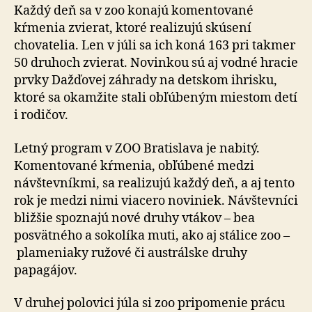
Každý deň sa v zoo konajú komentované
kŕmenia zvierat, ktoré realizujú skúsení
chovatelia. Len v júli sa ich koná 163 pri takmer
50 druhoch zvierat. Novinkou sú aj vodné hracie
prvky Dažďovej záhrady na detskom ihrisku,
ktoré sa okamžite stali obľúbeným miestom detí
i rodičov.
Letný program v ZOO Bratislava je nabitý.
Komentované kŕmenia, obľúbené medzi
návštevníkmi, sa realizujú každý deň, a aj tento
rok je medzi nimi viacero noviniek. Návštevníci
bližšie spoznajú nové druhy vtákov – bea
posvätného a sokolíka muti, ako aj stálice zoo –
plameniaky ružové či austrálske druhy
papagájov.
V druhej polovici júla si zoo pripomenie prácu