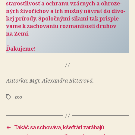
sta­rostli­vosť a och­ranu vzácnych a ohro­ze­
ných ži­vo­čí­chov a ich možný návrat do di­vo­
kej prí­rody. Spo­loč­nými silami tak prispie­
vame k za­cho­va­niu roz­ma­ni­tosti druhov
na Zemi.
Ďakujeme!
Autorka: Mgr. Alexandra Ritterová.
zoo
Značky
←
Takáč sa schováva, kšeftári zarábajú