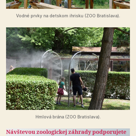
Vodné prvky na detskom ihrisku (ZOO Bratislava).
Hmlová brána (ZOO Bratislava).
Návštevou zoologickej záhrady pod­po­ru­je­te