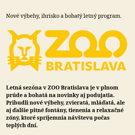
v
ZOO
Bratislava
Nové výbehy, ihrisko a bohatý letný program.
Letná sezóna v ZOO Bratislava je v plnom
prúde a bohatá na novinky aj podujatia.
Pribudli nové výbehy, zvieratá, mláďatá, ale
aj ďalšie pitné fontány, tienenia a relaxačné
zóny, ktoré spríjemnia návštevu počas
teplých dní.