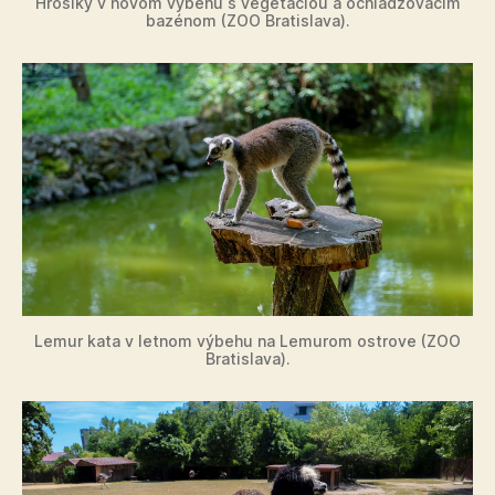
Hrošíky v novom výbehu s vegetáciou a ochladzovacím
bazénom (ZOO Bratislava).
Lemur kata v letnom výbehu na Lemurom ostrove (ZOO
Bratislava).