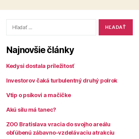
Vyhľadať:
Najnovšie články
Kedysi dostala príležitosť
Investorov čaká turbulentný druhý polrok
Vtip o psíkovi a mačičke
Akú silu má tanec?
ZOO Bratislava vracia do svojho areálu
obľúbenú zábavno-vzdelávaciu atrakciu