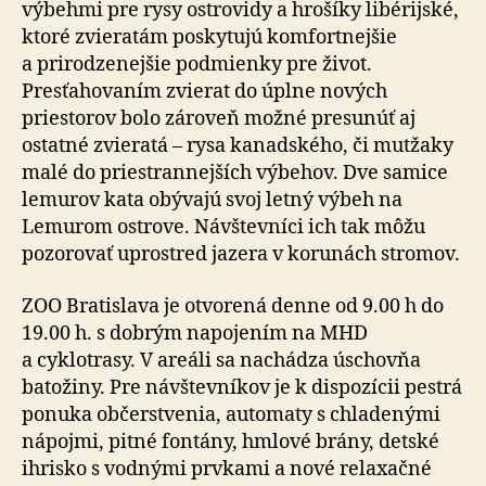
výbehmi pre rysy ostrovidy a hrošíky libérijské,
ktoré zvieratám poskytujú komfortnejšie
a prirodzenejšie podmienky pre život.
Presťahovaním zvierat do úplne nových
priestorov bolo zároveň možné presunúť aj
ostatné zvieratá – rysa kanadského, či mutžaky
malé do priestrannejších výbehov. Dve samice
lemurov kata obývajú svoj letný výbeh na
Lemurom ostrove. Návštevníci ich tak môžu
pozorovať uprostred jazera v korunách stromov.
ZOO Bratislava je otvorená denne od 9.00 h do
19.00 h. s dobrým napojením na MHD
a cyklotrasy. V areáli sa nachádza úschovňa
batožiny. Pre návštevníkov je k dispozícii pestrá
ponuka občerstvenia, automaty s chladenými
nápojmi, pitné fontány, hmlové brány, detské
ihrisko s vodnými prvkami a nové relaxačné