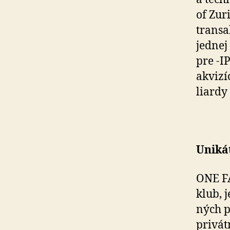
of Zur
transa
jednej
pre -I
akvizí
liardy 
Uniká
ONE FA
klub, 
ných p
privát