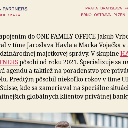
zapojením do ONE FAMILY OFFICE Jakub Vrb
al v tíme Jaroslava Havla a Marka Vojačka v
dzinárodnej majetkovej správy. V skupine
H
TNERS
pôsobí od roku 2021. Špecializuje sa n
č­nú agendu a taktiež na poradenstvo pre priv
elu. Predtým pôsobil niekoľko rokov v tíme
 Suisse, kde sa zameriaval na špeciálne situác
itnejších globálnych klientov privátnej bank