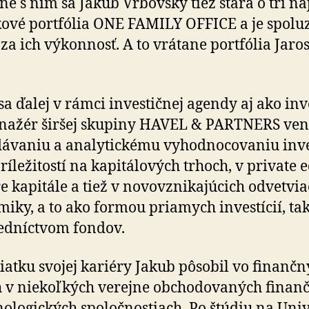
ne s ním sa Jakub Vrbovský tiež stará o tri naj­
ové portfólia ONE FAMILY OFFICE a je spo­lu­
 za ich výkonnosť. A to vrátane portfólia Jaro
a ďalej v rámci investičnej agendy aj ako in­ve
nažér širšej skupiny HAVEL & PARTNERS ven
ávaniu a analytickému vyhodnocovaniu in­ves
ríležitostí na kapitálových trhoch, v private e
e kapitále a tiež v novovznikajúcich odvetvi
iky, a to ako formou priamych investícií, tak
edníctvom fondov.
iatku svojej kariéry Jakub pôsobil vo finanč
 v niekoľkých verejne obchodovaných finan
nologických spoločnostiach. Po štúdiu na Univ