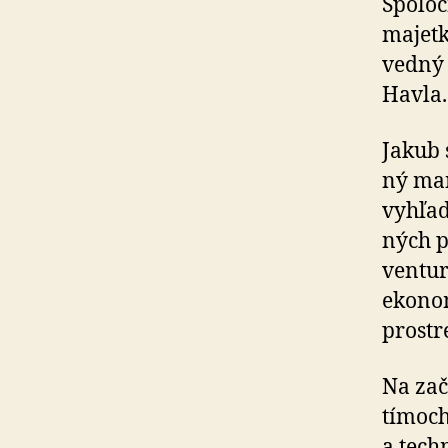
Spoloč
majetk
ved­ný
Havla.
Jakub s
ný ma
vyhľad
ných p
ventur
ekonom
prostr
Na zač
tímoch
a tech