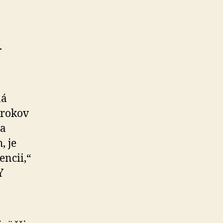
.
ná
 rokov
 a
, je
ncii,“
Y