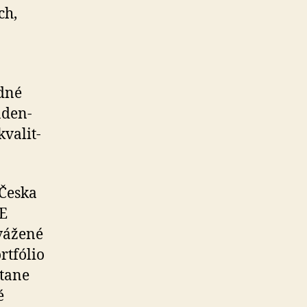
ch,
dné
­den­
va­lit­
Česka
NE
vážené
rtfólio
átane
é