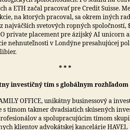
ich a ETH začal pracovať pre Credit Suisse. M
kcie, na ktorých pracoval, sa okrem iných ra
 z najväčších svetových ropných spoločností,
PO private placement pre ázijský AI unicorn 
cie nehnuteľnosti v Londýne presahujúcej pol
libier.
* * *
tny investičný tím s globálnym rozhľadom
MILY OFFICE, unikátny businessový a inves
je s tímom takmer dvadsiatich skúsených in­ves­
rofesionálov a spolupracujúcim tímom skupi
nych klientov advokátskej kancelárie HAVEL