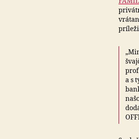
FAMIL
privát
vrátan
prílež
„Mi
švaj
prof
a s 
bank
našo
dodá
OFFI