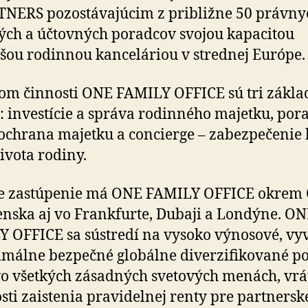
NERS pozostávajúcim z približne 50 právny
ch a účtovných poradcov svojou kapacitou
šou rodinnou kanceláriou v strednej Európe.
m činnosti ONE FAMILY OFFICE sú tri zákla
e: investície a správa rodinného majetku, po­ra
 ochrana majetku a concierge – zabezpečenie k
života rodiny.
e zastúpenie má ONE FAMILY OFFICE okrem 
enska aj vo Frankfurte, Dubaji a Londýne. O
 OFFICE sa sústredí na vysoko výnosové, vy
málne bezpečné globálne diverzifikované po
vo všetkých zásadných svetových menách, vr
ti zaistenia pravidelnej renty pre partnersk