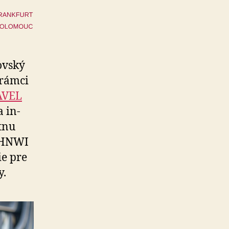
ovský
 rámci
AVEL
a in­
átnu
 UHNWI
ie pre
y.