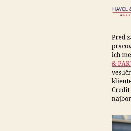
Pred 
pracov
ich me
& PAR
ves­ti
klient
Credit
najbon