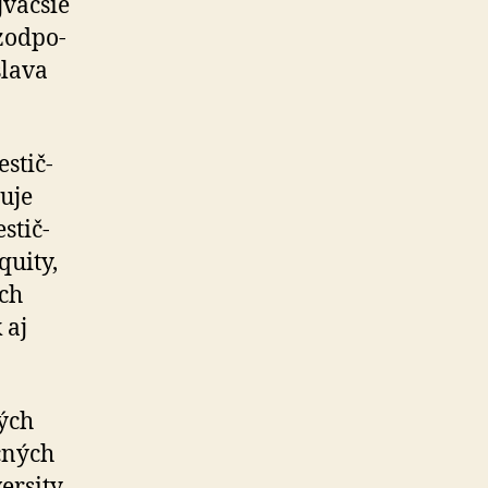
väč­šie
zod­po­
slava
s­tič­
uje
­tič­
quity,
ach
 aj
ných
čných
ersity