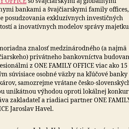
Y OFFICE
so švajčiarskymi aj globálnymi
nymi bankami a švajčiarskymi family offices,
e posudzovania exkluzívnych investičných
itostí a inovatívnych modelov správy majetku
moriadna znalosť medzinárodného (a najmä
čiarskeho) privátneho bankovníctva budova
esionálmi z ONE FAMILY OFFICE viac ako 15
tým súvisiace osobné väzby na kľúčové banky
árov, samozrejme vrátane česko-slovenských
u unikátnou výhodou oproti lokálnej konkure
va zakladateľ a riadiaci partner ONE FAMIL
CE Jaroslav Havel.