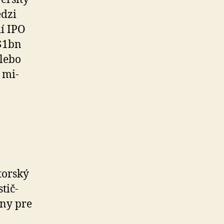
edzi
dí IPO
 $1bn
alebo
 mi­
torský
tič­
ny pre