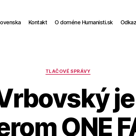
lovenska
Kontakt
O doméne Humanisti.sk
Odka
Kategórie
TLAČOVÉ SPRÁVY
Vrbovský j
erom ONE 