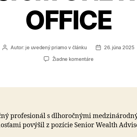
OFFICE
Autor:
je uvedený priamo v článku
26. júna 2025
Autor
Dátum
článku
článku
na
Žiadne komentáre
Jakub
Vrbovský
je
novým
partnerom
ONE
FAMILY
čný profesionál s dlhoročnými medzinárodn
OFFICE
osťami povýšil z pozície Senior Wealth Advis