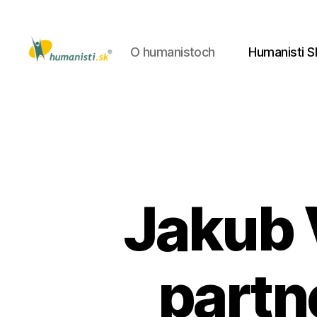
O humanistoch
Humanisti S
Humanisti.sk
Jakub 
partn