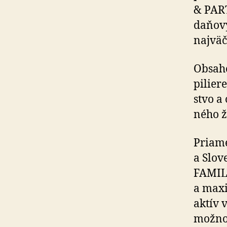
& PART
daňový
najväč
Obsaho
pilier
stvo a
né­ho 
Priam
a Slov
FAMILY
a maxi
aktív 
možnos