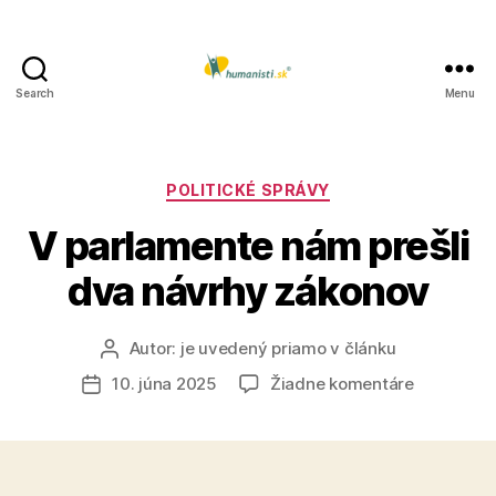
Search
Menu
Humanisti.sk
Kategórie
POLITICKÉ SPRÁVY
V parlamente nám prešli
dva návrhy zákonov
Autor:
je uvedený priamo v článku
Autor
článku
na
10. júna 2025
Žiadne komentáre
Dátum
V
článku
parlament
nám
prešli