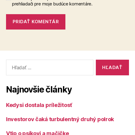
prehliadači pre moje budúce komentáre.
Vyhľadať:
Najnovšie články
Kedysi dostala príležitosť
Investorov čaká turbulentný druhý polrok
Vtip o psíkovi a mačičke