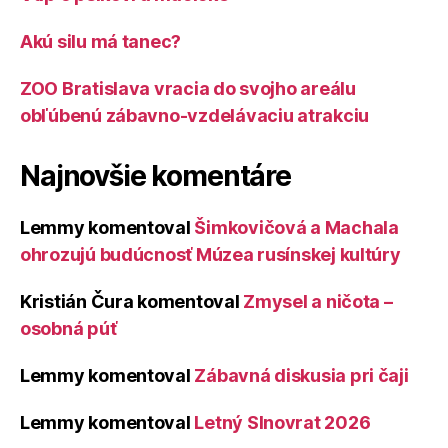
Akú silu má tanec?
ZOO Bratislava vracia do svojho areálu
obľúbenú zábavno-vzdelávaciu atrakciu
Najnovšie komentáre
Lemmy
komentoval
Šimkovičová a Machala
ohrozujú budúcnosť Múzea rusínskej kultúry
Kristián Čura
komentoval
Zmysel a ničota –
osobná púť
Lemmy
komentoval
Zábavná diskusia pri čaji
Lemmy
komentoval
Letný Slnovrat 2026