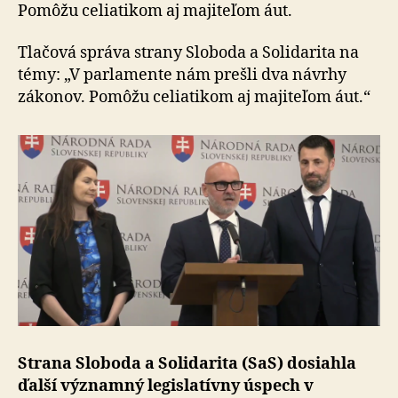
dva
Pomôžu celiatikom aj majiteľom áut.
návrhy
zákonov
Tlačová správa strany Sloboda a Solidarita na
témy: „V parlamente nám prešli dva návrhy
zákonov. Pomôžu celiatikom aj majiteľom áut.“
Strana Sloboda a Solidarita (SaS) dosiahla
ďalší významný legislatívny úspech v