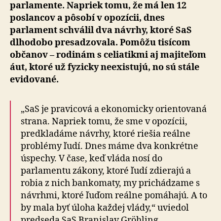
parlamente. Napriek tomu, že má len 12
poslancov a pôsobí v opozícii, dnes
parlament schválil dva návrhy, ktoré SaS
dlhodobo presadzovala. Pomôžu tisícom
občanov – rodinám s celiatikmi aj majiteľom
áut, ktoré už fyzicky neexistujú, no sú stále
evidované.
„SaS je pravicová a ekonomicky orientovaná
strana. Napriek tomu, že sme v opozícii,
predkladáme návrhy, ktoré riešia reálne
problémy ľudí. Dnes máme dva konkrétne
úspechy. V čase, keď vláda nosí do
parlamentu zákony, ktoré ľudí zdierajú a
robia z nich bankomaty, my prichádzame s
návrhmi, ktoré ľuďom reálne pomáhajú. A to
by mala byť úloha každej vlády,“ uviedol
predseda SaS Branislav Gröhling.