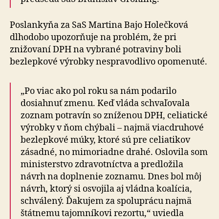
Poslankyňa za SaS Martina Bajo Holečková
dlhodobo upozorňuje na problém, že pri
znižovaní DPH na vybrané potraviny boli
bezlepkové výrobky nespravodlivo opomenuté.
„Po viac ako pol roku sa nám podarilo
dosiahnuť zmenu. Keď vláda schvaľovala
zoznam potravín so zníženou DPH, celiatické
výrobky v ňom chýbali – najmä viacdruhové
bezlepkové múky, ktoré sú pre celiatikov
zásadné, no mimoriadne drahé. Oslovila som
ministerstvo zdravotníctva a predložila
návrh na doplnenie zoznamu. Dnes bol môj
návrh, ktorý si osvojila aj vládna koalícia,
schválený. Ďakujem za spoluprácu najmä
štátnemu tajomníkovi rezortu,“ uviedla