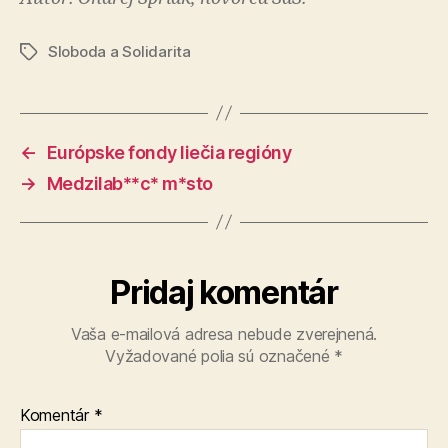
Sloboda a Solidarita
Značky
←
Európske fondy liečia regióny
→
Medzilab**c* m*sto
Pridaj komentár
Vaša e-mailová adresa nebude zverejnená.
Vyžadované polia sú označené
*
Komentár
*