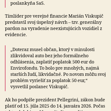
poslankyňa SaS.
Tímlíder pre verejné financie Marián Viskupič
predstavil svoj úspešný návrh – tzv. generálny
pardon na vyradenie neexistujúcich vozidiel z
evidencie.
„Doteraz musel občan, ktorý v minulosti
zlikvidoval auto bez jeho formálneho
odhlásenia, zaplatiť poplatok 500 eur do
Envirofondu. To bolo pre mnohých, najmä
starších ľudí, likvidačné. Po novom môžu svoj
problém vyriešiť za poplatok 50 eur,“
vysvetlil poslanec Viskupič.
Ak ho podpíše prezident Pellegrini, zákon bude
platiť od 15. júla 2025 do 14. januára 2026. Počas