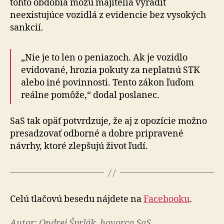
tohto obdobia môžu majitelia vyradiť
neexistujúce vozidlá z evidencie bez vysokých
sankcií.
„Nie je to len o peniazoch. Ak je vozidlo
evidované, hrozia pokuty za neplatnú STK
alebo iné povinnosti. Tento zákon ľuďom
reálne pomôže,“ dodal poslanec.
SaS tak opäť potvrdzuje, že aj z opozície možno
presadzovať odborné a dobre pripravené
návrhy, ktoré zlepšujú život ľudí.
Celú tlačovú besedu nájdete na
Facebooku
.
Autor: Ondrej Šprlák, hovorca SaS.