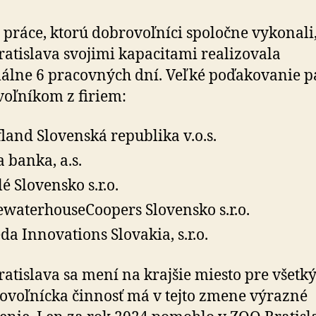
práce, ktorú dobrovoľníci spoločne vykonali
atislava svojimi kapacitami realizovala
lne 6 pracovných dní. Veľké poďakovanie pa
oľníkom z firiem:
land Slovenská republika v.o.s.
a banka, a.s.
lé Slovensko s.r.o.
ewaterhouseCoopers Slovensko s.r.o.
da Innovations Slovakia, s.r.o.
atislava sa mení na krajšie miesto pre všetk
ovoľnícka činnosť má v tejto zmene výrazné