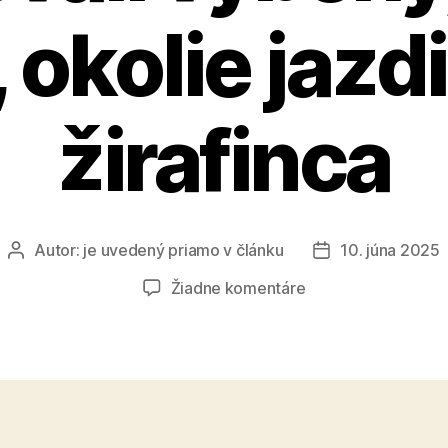
 okolie jazd
žirafinca
Autor:
je uvedený priamo v článku
10. júna 2025
Autor
Dátum
článku
článku
na
Žiadne komentáre
Dobrovoľníci
v
zoo
upratovali
výbehy,
lesnú