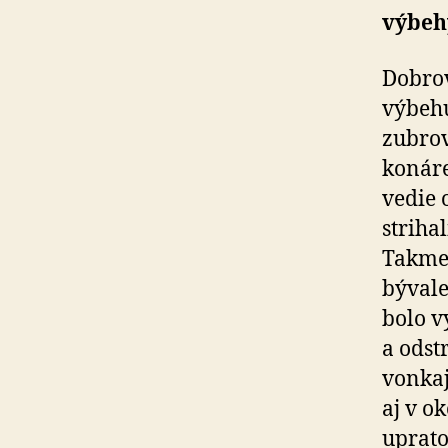
výbehy
Dobrov
výbehu
zubrov
konáre.
vedie 
striha
Takmer
bývale
bolo v
a odst
vonkaj
aj v ok
uprato