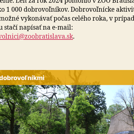
enie. Len za rok 2024 pomohlo v ZOO Bratisl
ko 1 000 dobrovoľníkov. Dobrovoľnícke aktivi
 možné vykonávať počas celého roka, v prípa
 stačí napísať na e-mail:
olnici@zoobratislava.sk
.