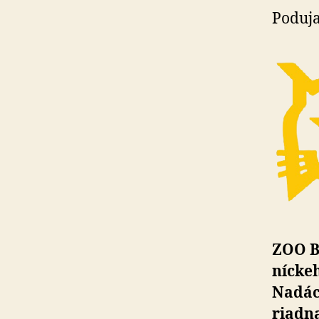
Poduja
ZOO Br
níc­ke
Nadác
riad­n