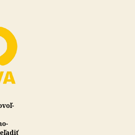
­voľ­
mo­
eľadiť