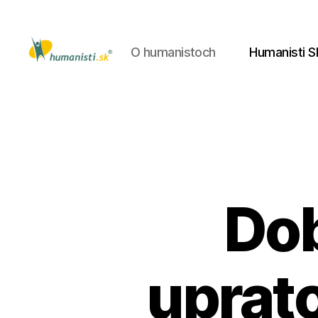
O humanistoch
Humanisti S
Humanisti.sk
Dob
uprato