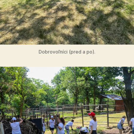
Dobrovoľníci (pred a po).