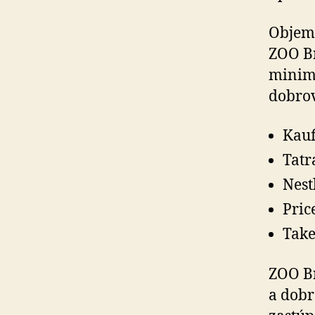
Objem 
ZOO Br
minimá
dobrov
Kauf
Tatr
Nest
Pric
Take
ZOO Br
a dobr