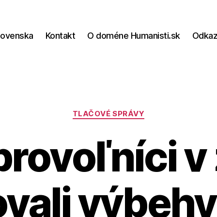
lovenska
Kontakt
O doméne Humanisti.sk
Odka
Kategórie
TLAČOVÉ SPRÁVY
rovoľníci v
vali výbehy