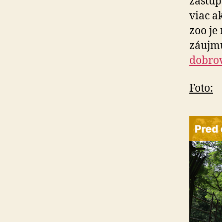
zastúp
viac a
zoo je
záujmu
dobrov
Foto: