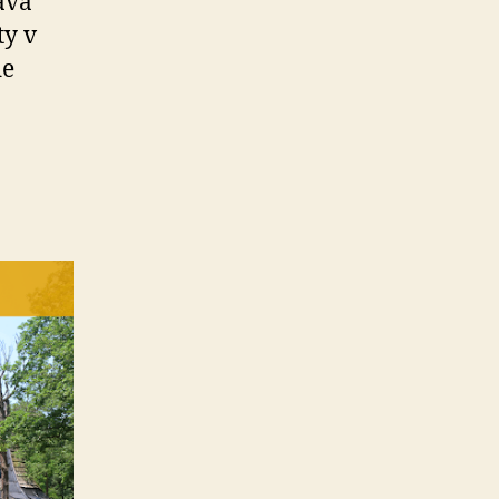
ava
ty v
de