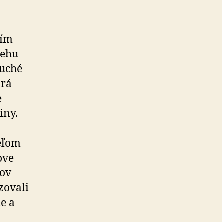
ním
behu
suché
orá
e
iny.
ieľom
ove
rov
zovali
ie a