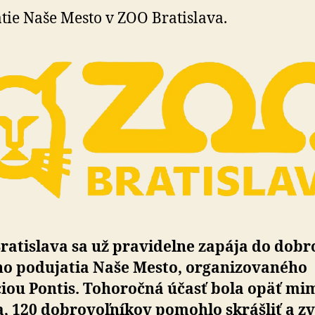
cestu,
tie Naše Mesto v ZOO Bratislava.
okolie
jazdiarne
a
žirafinca
atislava sa už pravidelne zapája do dobro
­ho podujatia Naše Mesto, organizovaného
iou Pontis. Tohoročná účasť bola opäť mi­
a, 120 dobrovoľníkov pomohlo skrášliť a zv