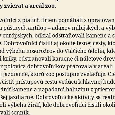
 zvierat a areál zoo.
oľníci z piatich firiem pomáhali s upratova
 púštnych antilop – adaxov núbijských a vý
 európskych, odkiaľ odstraňovali kamene a 
 Dobrovoľníci čistili aj okolie lesnej cesty, kt
od výbehu nosorožcov do Vtáčieho údolia, kd
li kríky, odstraňovali kamene či náletové drev
 polovica dobrovoľníkov pracovala v areáli
j jazdiarne, ktorú zoo postupne zveľaďuje. C
yčistiť prístupovú cestu vedúcu k hlavnej bud
rániť kamene a napadanú haluzinu z priesto
šej jazdiarne. Dobrovoľnícke aktivity sa reali
olí výbehu žiráf, kde dobrovoľníci čistili okol
vali senník.