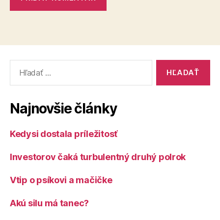
Vyhľadať:
Najnovšie články
Kedysi dostala príležitosť
Investorov čaká turbulentný druhý polrok
Vtip o psíkovi a mačičke
Akú silu má tanec?