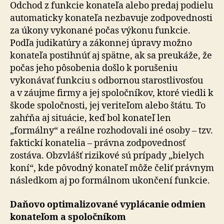
Odchod z funkcie konateľa alebo predaj podielu
automaticky konateľa nezbavuje zodpovednosti
za úkony vykonané počas výkonu funkcie.
Podľa judikatúry a zákonnej úpravy možno
konateľa postihnúť aj spätne, ak sa preukáže, že
počas jeho pôsobenia došlo k porušeniu
vykonávať funkciu s odbornou starostlivosťou
a v záujme firmy a jej spoločníkov, ktoré viedli k
škode spoločnosti, jej veriteľom alebo štátu. To
zahŕňa aj situácie, keď bol konateľ len
„formálny“ a reálne rozhodovali iné osoby – tzv.
faktickí konatelia – právna zodpovednosť
zostáva. Obzvlášť rizikové sú prípady „bielych
koní“, kde pôvodný konateľ môže čeliť právnym
následkom aj po formálnom ukončení funkcie.
Daňovo optimalizované vyplácanie odmien
konateľom a spoločníkom