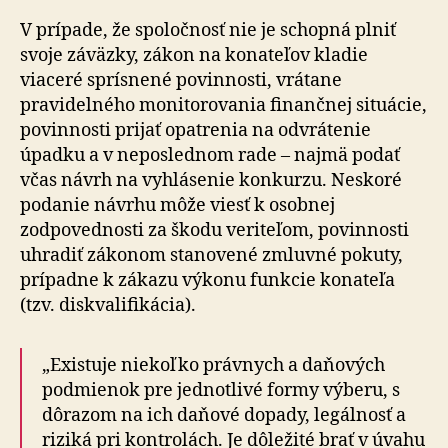
V prípade, že spoločnosť nie je schopná plniť
svoje záväzky, zákon na konateľov kladie
viaceré sprísnené povinnosti, vrátane
pravidelného monitorovania finančnej situácie,
povinnosti prijať opatrenia na odvrátenie
úpadku a v neposlednom rade – najmä podať
včas návrh na vyhlásenie konkurzu. Neskoré
podanie návrhu môže viesť k osobnej
zodpovednosti za škodu veriteľom, povinnosti
uhradiť zákonom stanovené zmluvné pokuty,
prípadne k zákazu výkonu funkcie konateľa
(tzv. diskvalifikácia).
„Existuje niekoľko právnych a daňových
podmienok pre jednotlivé formy výberu, s
dôrazom na ich daňové dopady, legálnosť a
riziká pri kontrolách. Je dôležité brať v úvahu