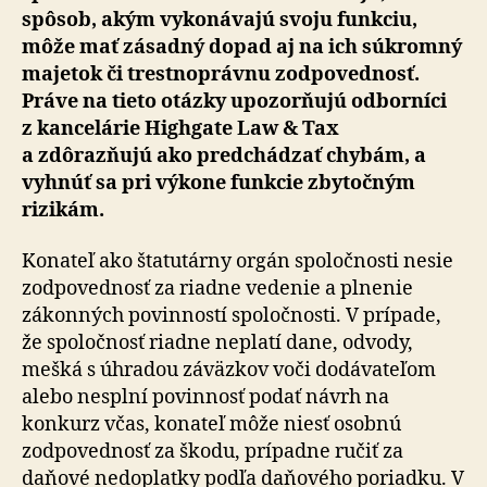
spôsob, akým vykonávajú svoju funkciu,
môže mať zásadný dopad aj na ich súkromný
majetok či trestnoprávnu zodpovednosť.
Práve na tieto otázky upozorňujú odborníci
z kancelárie Highgate Law & Tax
a zdôrazňujú ako predchádzať chybám, a
vyhnúť sa pri výkone funkcie zbytočným
rizikám.
Konateľ ako štatutárny orgán spoločnosti nesie
zodpovednosť za riadne vedenie a plnenie
zákonných povinností spoločnosti. V prípade,
že spoločnosť riadne neplatí dane, odvody,
mešká s úhradou záväzkov voči dodávateľom
alebo nesplní povinnosť podať návrh na
konkurz včas, konateľ môže niesť osobnú
zodpovednosť za škodu, prípadne ručiť za
daňové nedoplatky podľa daňového poriadku. V