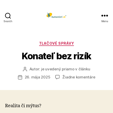
Search
Menu
Humanisti.sk
Kategórie
TLAČOVÉ SPRÁVY
Konateľ bez rizík
Autor:
je uvedený priamo v článku
Autor
článku
na
26. mája 2025
Žiadne komentáre
Dátum
Konateľ
článku
bez
rizík
Realita či mýtus?