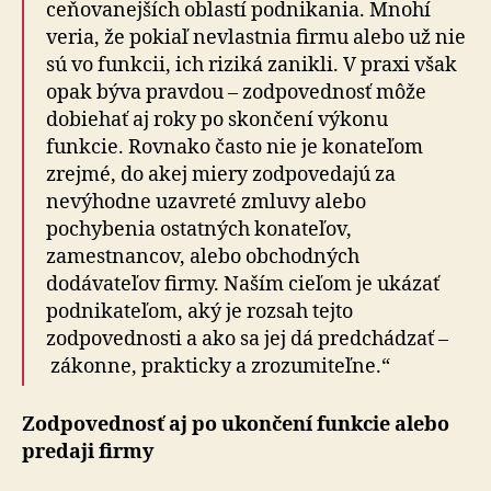
ce­ňo­va­nej­ších oblastí podnikania. Mnohí
veria, že pokiaľ nevlastnia firmu alebo už nie
sú vo funkcii, ich riziká zanikli. V praxi však
opak býva pravdou – zod­po­ved­nosť môže
dobiehať aj roky po skončení výkonu
funkcie. Rovnako často nie je konateľom
zrejmé, do akej miery zodpovedajú za
nevýhodne uzavreté zmluvy alebo
pochybenia ostatných konateľov,
zamestnancov, alebo obchodných
dodávateľov firmy. Naším cieľom je ukázať
podnikateľom, aký je rozsah tejto
zodpovednosti a ako sa jej dá predchádzať –
zákonne, prakticky a zrozumiteľne.“
Zodpovednosť aj po ukončení funkcie alebo
predaji firmy