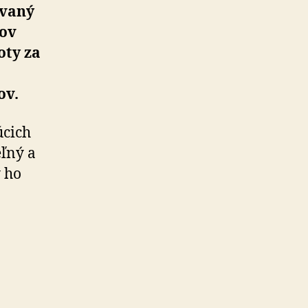
ovaný
nov
oty za
ov.
úcich
eľný a
y ho