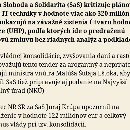
 Sloboda a Solidarita (SaS) kritizuje plán
IT techniky v hodnote viac ako 320 milió
Poukazujú na závažné zistenia Útvaru hodn
ze (UHP), podľa ktorých ide o predraženú
vú zmluvu bez riadnych analýz a podklad
 vládnej konsolidácie, zvyšovania daní a rast
ovažujú tento tender za arogantný a neprijat
jú ministra vnútra Matúša Šutaja Eštoka, ab
il. SaS tiež pripravuje aj podanie na Najvyšší
lný úrad (NKÚ)
ec NR SR za SaS Juraj Krúpa upozornil na
ženie v hodnote 122 miliónov eur a celkový
us vlády pri tzv. konsolidácii.