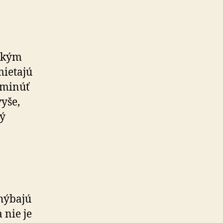
etkým
e­ta­jú
 minúť
vyše,
rý
chýbajú
 nie je