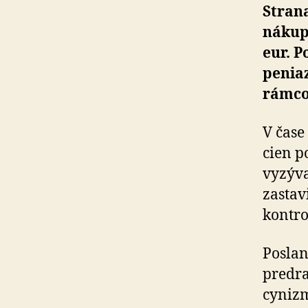
Strana
nákup 
eur. 
penia
rámco
V čase
cien p
vyzýva
zastav
kontro
Poslan
predra
cynizm