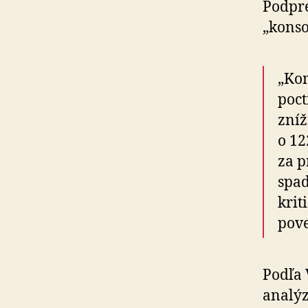
Podpre
„konso
„Kon
poct
zníž
o 12
za p
spa
krit
pove
Podľa 
analýz