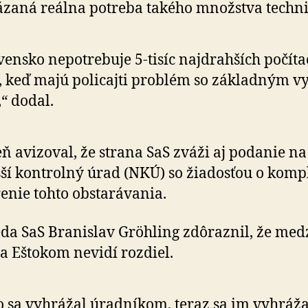
zaná reálna potreba takého množstva techni
vensko nepotrebuje 5-tisíc najdrahších počíta
, keď majú policajti problém so základným vy­
“ dodal.
ň avizoval, že strana SaS zváži aj podanie na
ší kontrolný úrad (NKÚ) so žiadosťou o kom
enie tohto obstarávania.
da SaS Branislav Gröhling zdôraznil, že med
a Eštokom nevidí rozdiel.
o sa vyhrážal úradníkom, teraz sa im vyhráža