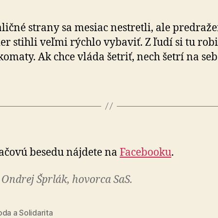
ličné strany sa mesiac nestretli, ale predraž
er stihli veľmi rýchlo vybaviť. Z ľudí si tu rob
omaty. Ak chce vláda šetriť, nech šetrí na seb
lačovú besedu nájdete na
Facebooku
.
 Ondrej Šprlák, hovorca SaS.
da a Solidarita