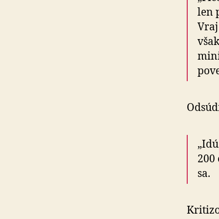
len 
Vraj
však
mini
pove
Odsúdi
„Idú
200 
sa.
Kritiz