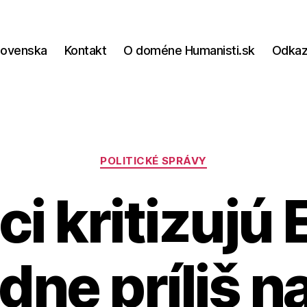
lovenska
Kontakt
O doméne Humanisti.sk
Odka
Kategórie
POLITICKÉ SPRÁVY
i kritizujú 
dne príliš n