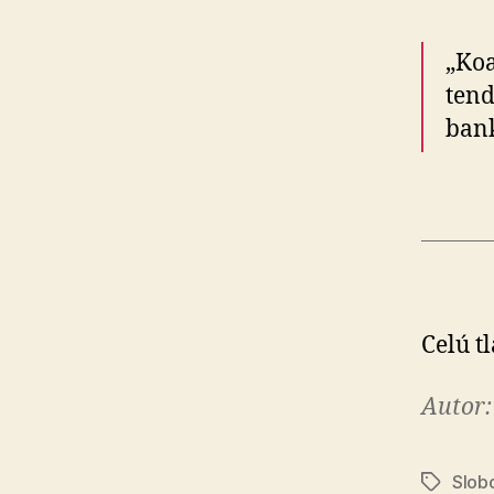
„Koa
tend
bank
Celú t
Autor:
Slobo
Značky