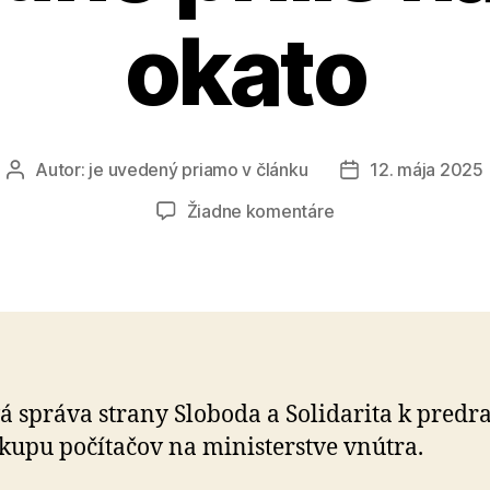
okato
Autor:
je uvedený priamo v článku
12. mája 2025
Autor
Dátum
článku
článku
na
Žiadne komentáre
Smeráci
kritizujú
Eštoka,
že
kradne
príliš
nahlas
á správa strany Sloboda a Solidarita k pre­dra­
a
upu počítačov na ministerstve vnútra.
okato