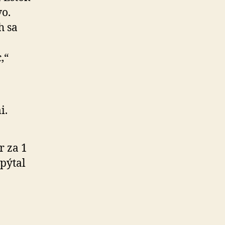
vo.
h sa
,“
i.
r za 1
 pýtal