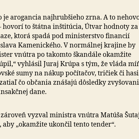
o je arogancia najhrubšieho zrna. A to nehov
 hovorí to štátna inštitúcia, Útvar hodnoty za
aze, ktorá spadá pod ministerstvo financií
slava Kamenického. V normálnej krajine by
ster vnútra po takomto škandále okamžite
úpil,“ vyhlásil Juraj Krúpa s tým, že vláda mí
vské sumy na nákup počítačov, tričiek či has
 zatiaľ čo občania znášajú dôsledky zvyšovani
ansakčnej dane.
zároveň vyzval ministra vnútra Matúša Šuta
, aby „okamžite ukončil tento tender“.