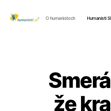
O humanistoch
Humanisti S
Humanisti.sk
Smerác
že kra