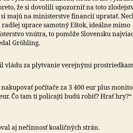
preto, že si dovolili upozorniť na toto zlodejst
 si majú na ministerstve financií upratať. Nec
 radšej uprace samotný Eštok, ideálne mimo
sterstvo vnútra, to pomôže Slovensku najviac
dal Gröhling.
l vládu za plytvanie verejnými prostriedkam
 nakupovať počítače za 3 400 eur plus monito
eur. Čo tam tí policajti budú robiť? Hrať hry?“
oval aj nečinnosť koaličných strán.