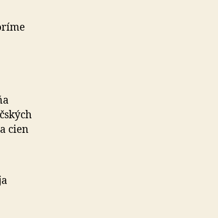
oríme
ňa
ičských
a cien
ja