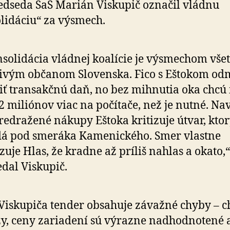
dseda SaS Marián Viskupič označil vládnu
lidáciu“ za výsmech.
solidácia vládnej koalície je výsmechom vš
ivým občanom Slovenska. Fico s Eštokom od­mi
iť transakčnú daň, no bez mihnutia oka chcú
2 miliónov viac na počítače, než je nutné. Na
redražené nákupy Eštoka kritizuje útvar, kto
dá pod smeráka Kamenického. Smer vlastne
izuje Hlas, že kradne až príliš nahlas a okato,“
dal Viskupič.
Viskupiča tender obsahuje závažné chyby – 
y, ceny zariadení sú výrazne nadhodnotené a