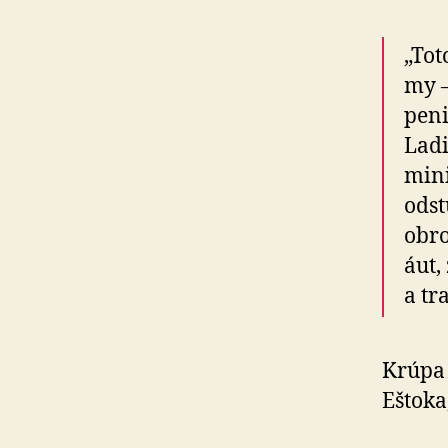
„Tot
my –
peni
Ladi
mini
odst
obro
áut,
a tr
Krúpa 
Eštoka