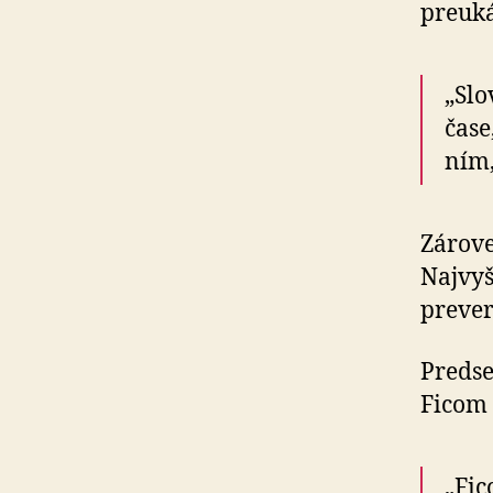
preuká
„Slo
čase
ním,
Zárove
Najvyš
prever
Predse
Ficom 
„Fic