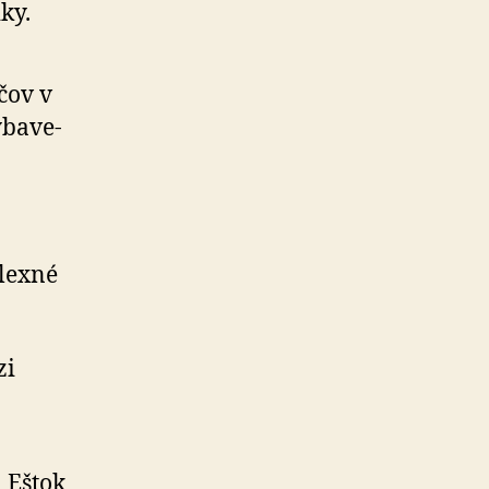
ky.
čov v
ba­ve­
plexné
zi
 Eštok