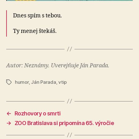
Dnes spím s tebou.
Ty menej štekáš.
Autor: Neznámy. Uverejňuje Ján Parada.
humor
,
Ján Parada
,
vtip
Značky
←
Rozhovory o smrti
→
ZOO Bratislava si pripomína 65. výročie