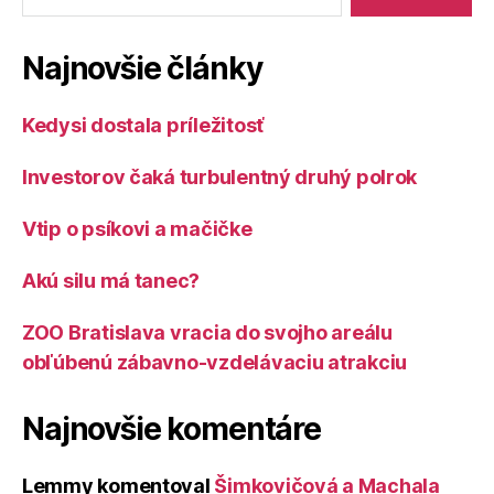
Najnovšie články
Kedysi dostala príležitosť
Investorov čaká turbulentný druhý polrok
Vtip o psíkovi a mačičke
Akú silu má tanec?
ZOO Bratislava vracia do svojho areálu
obľúbenú zábavno-vzdelávaciu atrakciu
Najnovšie komentáre
Lemmy
komentoval
Šimkovičová a Machala