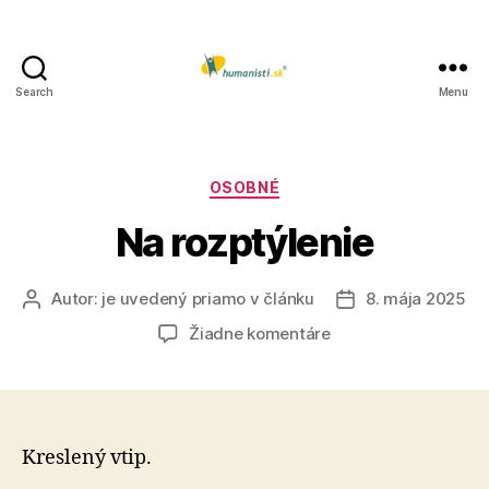
Search
Menu
Humanisti.sk
Kategórie
OSOBNÉ
Na rozptýlenie
Autor:
je uvedený priamo v článku
8. mája 2025
Autor
Dátum
článku
článku
na
Žiadne komentáre
Na
rozptýlenie
Kreslený vtip.