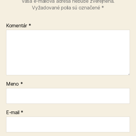
Vaša e-mailová adresa nebude zverejnená.
Vyžadované polia sú označené
*
Komentár
*
Meno
*
E-mail
*