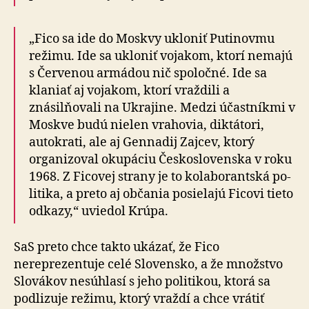
„Fico sa ide do Moskvy ukloniť Putinovmu
režimu. Ide sa ukloniť vojakom, ktorí nemajú
s Červenou armádou nič spoločné. Ide sa
klaniať aj vojakom, ktorí vraždili a
znásilňovali na Ukrajine. Medzi účastníkmi v
Moskve budú nielen vrahovia, diktátori,
autokrati, ale aj Gen­na­dij Zajcev, ktorý
organizoval okupáciu Československa v roku
1968. Z Ficovej strany je to kolaborantská po­
li­ti­ka, a preto aj občania posielajú Ficovi tieto
odkazy,“ uviedol Krúpa.
SaS preto chce takto ukázať, že Fico
nereprezentuje celé Slovensko, a že množstvo
Slovákov nesúhlasí s jeho po­li­ti­kou, ktorá sa
podlizuje režimu, ktorý vraždí a chce vrátiť