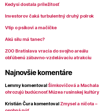
Kedysi dostala príležitosť
Investorov čaká turbulentný druhý polrok
Vtip o psíkovi a mačičke
Akú silu má tanec?
ZOO Bratislava vracia do svojho areálu
obľúbenú zábavno-vzdelávaciu atrakciu
Najnovšie komentáre
Lemmy
komentoval
Šimkovičová a Machala
ohrozujú budúcnosť Múzea rusínskej kultúry
Kristián Čura
komentoval
Zmysel a ničota –
osobná púť