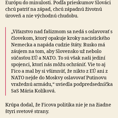
Európu do minulosti. Podľa prieskumov Slováci
chcú patriť na západ, chcú západnú životnú
úroveň a nie východnú chudobu.
„Víťazstvo nad fašizmom sa nedá s oslavovať s
člo­ve­kom, ktorý opakuje kroky nacistického
Nemecka a napáda cudzie štáty. Rusko má
záujem na tom, aby Slovensko už nebolo
súčasťou EÚ a NATO. To sú však naši jediní
spojenci, ktorí nás môžu ochrániť. Vie to aj
Fico a mal by si všimnúť, že nikto z EÚ ani z
NATO nejde do Moskvy oslavovať Putinovu
vražednú armádu,“ uviedla podpredsedníčka
SaS Mária Kolíková.
Krúpa dodal, že Ficova politika nie je na žiadne
štyri svetové strany.