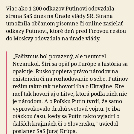
Viac ako 1 200 odkazov Putinovi odovzdala
strana SaS dnes na Úrade vlády SR. Strana
umožnila občanom písomne či online zasielať
odkazy Putinovi, ktoré deň pred Ficovou cestou
do Moskvy odovzdala na úrade vlády.
„Fašizmus bol porazený, ale neumrel.
Nezanikol. Šíri sa opäť po Európe a história sa
opakuje. Rusko popiera právo národov na
existenciu či na rozhodovanie o sebe. Putinov
režim takto tak nehovorí iba o Ukrajine. Kre­
meľ tak hovorí aj o Litve, ktorá podľa nich nie
je ná­ro­dom. A o Poľsku Putin tvrdí, že samo
vyprovokovalo druhú svetovú vojnu. Je iba
otázkou času, kedy sa Putin takto vyjadrí o
ďalších krajinách či o Slovensku,“ uviedol
poslanec SaS Juraj Krúpa.