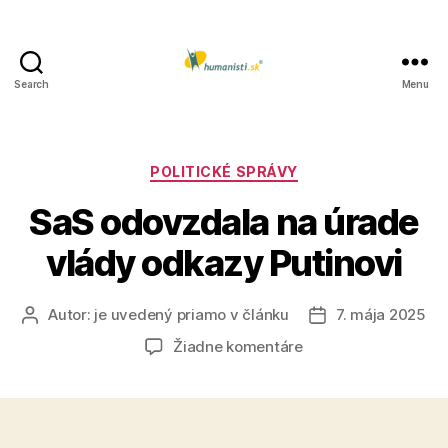
Search
Menu
Humanisti.sk
Kategórie
POLITICKÉ SPRÁVY
SaS odovzdala na úrade
vlády odkazy Putinovi
Autor:
je uvedený priamo v článku
7. mája 2025
Autor
Dátum
článku
článku
na
Žiadne komentáre
SaS
odovzdala
na
úrade