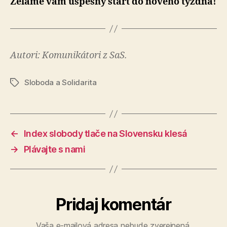
Želáme vám úspešný štart do nového týždňa!
Autori: Komunikátori z SaS.
Sloboda a Solidarita
Značky
←
Index slobody tlače na Slovensku klesá
→
Plávajte s nami
Pridaj komentár
Vaša e-mailová adresa nebude zverejnená.