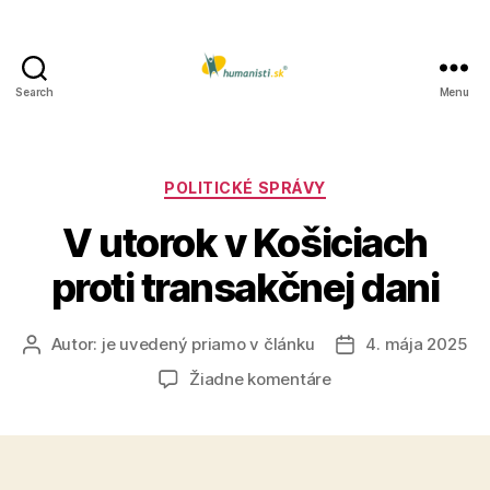
Search
Menu
Humanisti.sk
Kategórie
POLITICKÉ SPRÁVY
V utorok v Košiciach
proti transakčnej dani
Autor:
je uvedený priamo v článku
4. mája 2025
Autor
Dátum
článku
článku
na
Žiadne komentáre
V
utorok
v
Košiciach