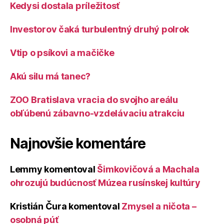
Kedysi dostala príležitosť
Investorov čaká turbulentný druhý polrok
Vtip o psíkovi a mačičke
Akú silu má tanec?
ZOO Bratislava vracia do svojho areálu
obľúbenú zábavno-vzdelávaciu atrakciu
Najnovšie komentáre
Lemmy
komentoval
Šimkovičová a Machala
ohrozujú budúcnosť Múzea rusínskej kultúry
Kristián Čura
komentoval
Zmysel a ničota –
osobná púť