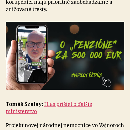
ko­rup­ční­ci majú prioritné zaobchádzanie a
znižované tresty.
Tomáš Szalay:
Hlas prišiel o ďalšie
ministerstvo
Projekt novej národnej nemocnice vo Vajnoroch