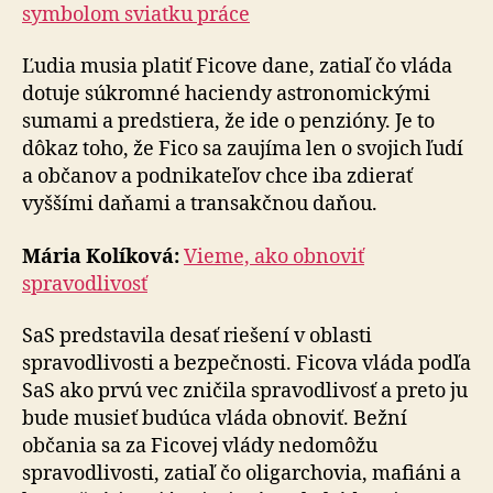
symbolom sviatku práce
Ľudia musia platiť Ficove dane, zatiaľ čo vláda
dotuje súkromné haciendy astronomickými
sumami a pred­stie­ra, že ide o penzióny. Je to
dôkaz toho, že Fico sa zaujíma len o svojich ľudí
a občanov a podnikateľov chce iba zdierať
vyššími daňami a transakčnou daňou.
Mária Kolíková:
Vieme, ako obnoviť
spravodlivosť
SaS predstavila desať riešení v oblasti
spravodlivosti a bezpečnosti. Ficova vláda podľa
SaS ako prvú vec zničila spravodlivosť a preto ju
bude musieť budúca vláda obnoviť. Bežní
občania sa za Ficovej vlády nedomôžu
spravodlivosti, zatiaľ čo oligarchovia, mafiáni a