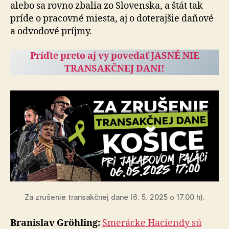
alebo sa rovno zbalia zo Slovenska, a štát tak
príde o pra­cov­né miesta, aj o doterajšie daňové
a odvodové príjmy.
Príďte preto aj vy povedať JASNÉ NIE
TRANSAKČNEJ DANI!
Za zrušenie transakčnej dane (6. 5. 2025 o 17.00 h).
Branislav Gröhling:
Smerácke Haciendy sú