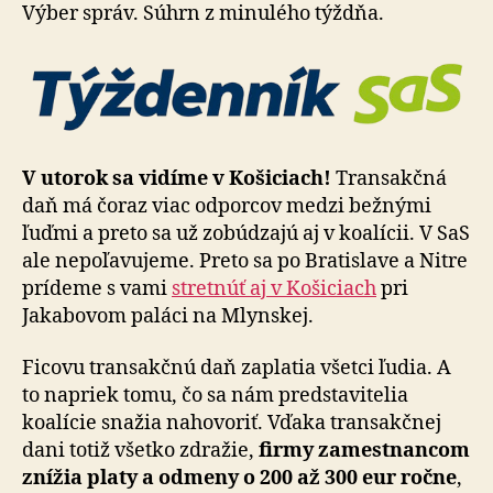
proti
Výber správ. Súhrn z minulého týždňa.
transakčnej
dani
V utorok sa vidíme v Košiciach!
Transakčná
daň má čoraz viac odporcov medzi bežnými
ľuďmi a preto sa už zobúdzajú aj v koalícii. V SaS
ale nepoľavujeme. Preto sa po Bratislave a Nitre
prídeme s vami
stretnúť aj v Ko­ši­ciach
pri
Jakabovom paláci na Mlynskej.
Ficovu transakčnú daň zaplatia všetci ľudia. A
to napriek tomu, čo sa nám predstavitelia
koalície snažia nahovoriť. Vďaka transakčnej
dani totiž všetko zdražie,
firmy za­mes­tnan­com
znížia platy a odmeny o 200 až 300 eur ročne
,