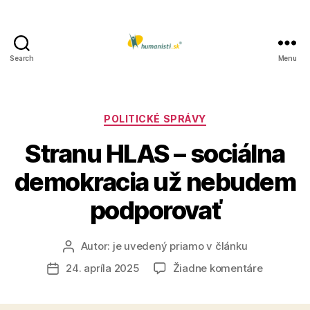
Search
Menu
Humanisti.sk
Kategórie
POLITICKÉ SPRÁVY
Stranu HLAS – sociálna
demokracia už nebudem
podporovať
Autor:
je uvedený priamo v článku
Autor
článku
na
24. apríla 2025
Žiadne komentáre
Dátum
Stranu
článku
HLAS