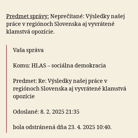
–
sociálna
demokrac
Predmet správy:
Neprečítané: Výsledky našej
už
práce v regiónoch Slovenska aj vyvrátené
nebudem
klamstvá opozície.
podporov
Vaša správa
Komu: HLAS – sociálna demokracia
Predmet: Re: Výsledky našej práce v
regiónoch Slovenska aj vyvrátené klamstvá
opozície
Odoslané: 8. 2. 2025 21:35
bola odstránená dňa 23. 4. 2025 10:40.