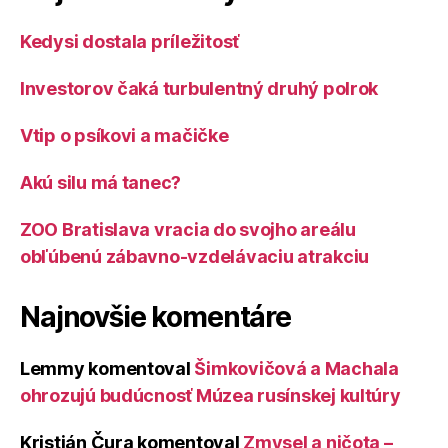
Kedysi dostala príležitosť
Investorov čaká turbulentný druhý polrok
Vtip o psíkovi a mačičke
Akú silu má tanec?
ZOO Bratislava vracia do svojho areálu
obľúbenú zábavno-vzdelávaciu atrakciu
Najnovšie komentáre
Lemmy
komentoval
Šimkovičová a Machala
ohrozujú budúcnosť Múzea rusínskej kultúry
Kristián Čura
komentoval
Zmysel a ničota –