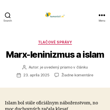
Search
Menu
Humanisti.sk
Kategórie
TLAČOVÉ SPRÁVY
Marx-leninizmus a islam
Autor:
je uvedený priamo v článku
Autor
článku
na
23. apríla 2025
Žiadne komentáre
Dátum
Marx-
článku
leninizmu
a
islam
Islam bol stále oficiálnym náboženstvom, no
moc duchovných začala klesať.