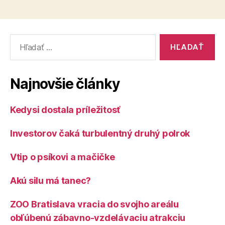
Vyhľadať:
Najnovšie články
Kedysi dostala príležitosť
Investorov čaká turbulentný druhý polrok
Vtip o psíkovi a mačičke
Akú silu má tanec?
ZOO Bratislava vracia do svojho areálu
obľúbenú zábavno-vzdelávaciu atrakciu