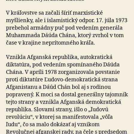
V kráľovstve sa začali šíriť marxistické
myšlienky, ale i islamistický odpor. 17. júla 1973
prebehol armádny puč pod vedením generála
Muhammada Dáúda Chána, ktorý zvrhol v tom
čase v krajine neprítomného kráľa.
Vznikla Afganská republika, autokratická
diktatúra, pod vedením spomínaného Dáúda
Chána. V apríli 1978 zorganizovala povstanie
proti diktatúre Ľudovo-demokratická strana
Afganistanu a Dáúd Chán bol aj s rodinou
popravený. K moci sa dostal generálny tajomník
tejto strany a vznikla Afganská demokratická
republika. Slovami strany, išlo o „ľudovú
revolúciu“, v ktorej sa manifestovala „vôľa
ľudu“, čo sa malo dokázať aj vznikom
Revolučnej afganskej rady, na čele s predsedom