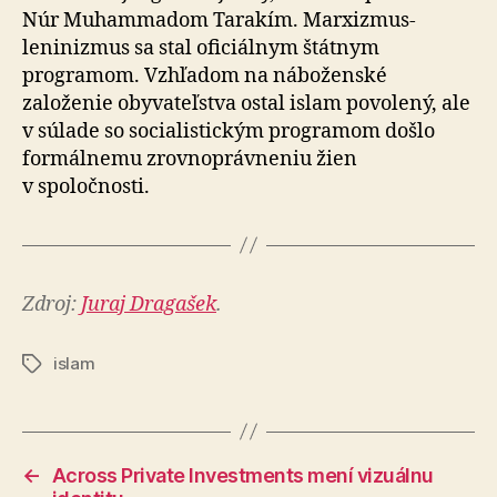
Núr Muhammadom Tarakím. Marxizmus-
leninizmus sa stal oficiálnym štátnym
programom. Vzhľadom na ná­bo­žen­ské
založenie obyvateľstva ostal islam povolený, ale
v sú­la­de so socialistickým programom došlo
formálnemu zrovnoprávneniu žien
v spoločnosti.
Zdroj:
Juraj Dragašek
.
islam
Značky
←
Across Private Investments mení vizuálnu