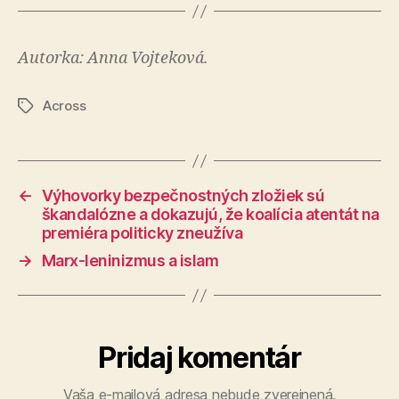
Autorka: Anna Vojteková.
Across
Značky
←
Výhovorky bezpečnostných zložiek sú
škandalózne a dokazujú, že koalícia atentát na
premiéra politicky zneužíva
→
Marx-leninizmus a islam
Pridaj komentár
Vaša e-mailová adresa nebude zverejnená.