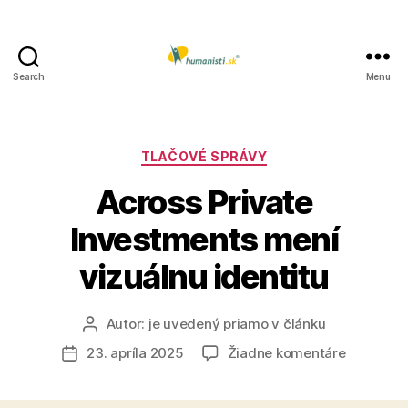
Search
Menu
Humanisti.sk
Kategórie
TLAČOVÉ SPRÁVY
Across Private
Investments mení
vizuálnu identitu
Autor:
je uvedený priamo v článku
Autor
článku
na
23. apríla 2025
Žiadne komentáre
Dátum
Across
článku
Private