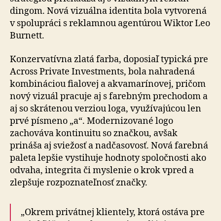
dingom. Nová vizuálna identita bola vytvorená
v spo­lu­prá­ci s reklamnou agentúrou Wiktor Leo
Burnett.
Konzervatívna zlatá farba, doposiaľ typická pre
Across Private Investments, bola nahradená
kombináciou fialovej a akvamarínovej, pričom
nový vizuál pracuje aj s farebným prechodom a
aj so skrátenou verziou loga, využívajúcou len
prvé písmeno „a“. Modernizované logo
zachováva kontinuitu so značkou, avšak
prináša aj sviežosť a nadčasovosť. Nová farebná
paleta lepšie vystihuje hodnoty spoločnosti ako
odvaha, integrita či myslenie o krok vpred a
zlepšuje rozpoznateľnosť značky.
„Okrem privátnej klientely, ktorá ostáva pre