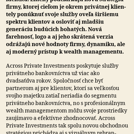
firmy, ktorej cieľom je okrem privátnej klien­
te­ly ponúknuť svoje služby oveľa širšiemu
spektru klientov a osloviť aj mladšiu
generáciu budúcich bohatých. Nová
farebnosť, logo a aj jeho skrátená verzia
odrážajú nové hodnoty firmy, dy­na­miku, ale
aj moderný prístup k wealth managementu.
Across Private Investments poskytuje služby
privátneho bankovníctva už viac ako
dvadsaťdva rokov. Spoločnosť chce byť
partnerom aj pre klientov, ktorí sa veľkosťou
svojho majetku zatiaľ neriadia do segmentu
privátneho bankovníctva, no s profesionálnym
wealth mana­ge­men­tom môžu svoje prostriedky
zaujímavo a efektívne zhod­no­covať. Across
Private Investments tak spolu novou obchodnou
stratégiou prichádza aj s vizuálnym re­bran­