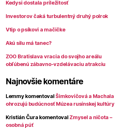
Kedysi dostala príležitosť
Investorov čaká turbulentný druhý polrok
Vtip o psíkovi a mačičke
Akú silu má tanec?
ZOO Bratislava vracia do svojho areálu
obľúbenú zábavno-vzdelávaciu atrakciu
Najnovšie komentáre
Lemmy
komentoval
Šimkovičová a Machala
ohrozujú budúcnosť Múzea rusínskej kultúry
Kristián Čura
komentoval
Zmysel a ničota –
osobná púť