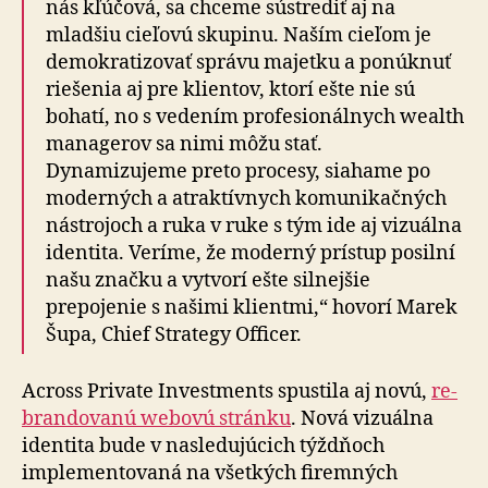
nás kľúčová, sa chceme sústrediť aj na
mladšiu cieľovú skupinu. Naším cieľom je
demokratizovať správu majetku a ponúknuť
riešenia aj pre klientov, ktorí ešte nie sú
bohatí, no s vedením profesionálnych wealth
managerov sa nimi môžu stať.
Dynamizujeme preto procesy, siahame po
moderných a atraktívnych komunikačných
nástrojoch a ruka v ruke s tým ide aj vizuálna
identita. Veríme, že moderný prístup posilní
našu značku a vytvorí ešte silnejšie
prepojenie s našimi klientmi,“ hovorí Marek
Šupa, Chief Strategy Officer.
Across Private Investments spustila aj novú,
re­
bran­do­va­nú webovú stránku
. Nová vizuálna
identita bude v na­sle­du­jú­cich týždňoch
implementovaná na všetkých fi­rem­ných