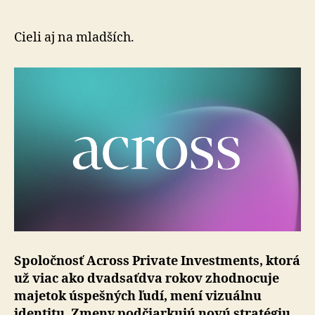
Investme
mení
vizuálnu
Cieli aj na mladších.
identitu
Spoločnosť Across Private Investments, ktorá
už viac ako dvadsaťdva rokov zhodnocuje
majetok úspešných ľudí, mení vizuálnu
identitu. Zmeny podčiarkujú novú stratégiu