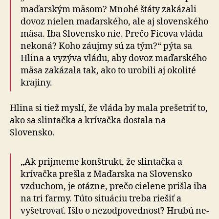
ma­ďar­ským mäsom? Mnohé štáty zakázali
dovoz nielen maďarského, ale aj slovenského
mäsa. Iba Slovensko nie. Prečo Ficova vláda
nekoná? Koho záujmy sú za tým?“ pýta sa
Hlina a vyzýva vládu, aby dovoz ma­ďar­ské­ho
mäsa zakázala tak, ako to urobili aj okolité
kra­ji­ny.
Hlina si tiež myslí, že vláda by mala prešetriť to,
ako sa slintačka a krívačka dostala na
Slovensko.
„Ak prijmeme konštrukt, že slintačka a
krívačka prešla z Maďarska na Slovensko
vzduchom, je otázne, prečo cielene prišla iba
na tri farmy. Túto situáciu treba riešiť a
vyšetrovať. Išlo o nezodpovednosť? Hrubú ne­