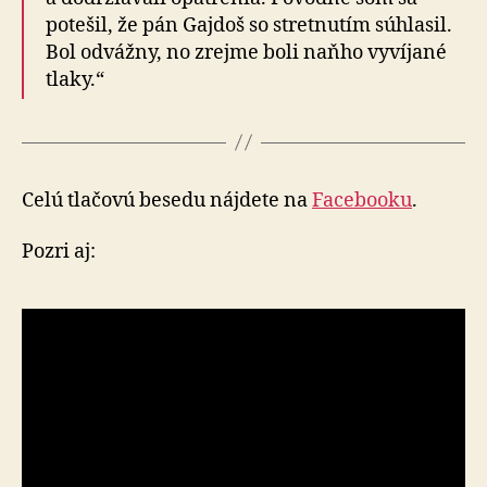
potešil, že pán Gajdoš so stret­nu­tím súhlasil.
Bol odvážny, no zrejme boli naňho vy­ví­ja­né
tlaky.“
Celú tlačovú besedu nájdete na
Facebooku
.
Pozri aj: