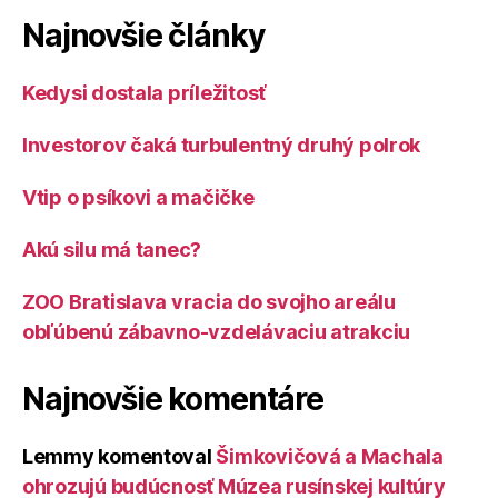
Najnovšie články
Kedysi dostala príležitosť
Investorov čaká turbulentný druhý polrok
Vtip o psíkovi a mačičke
Akú silu má tanec?
ZOO Bratislava vracia do svojho areálu
obľúbenú zábavno-vzdelávaciu atrakciu
Najnovšie komentáre
Lemmy
komentoval
Šimkovičová a Machala
ohrozujú budúcnosť Múzea rusínskej kultúry