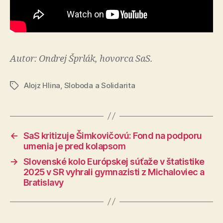
Autor: Ondrej Šprlák, hovorca SaS.
Alojz Hlina
,
Sloboda a Solidarita
Značky
←
SaS kritizuje Šimkovičovú: Fond na podporu
umenia je pred kolapsom
→
Slovenské kolo Európskej súťaže v štatistike
2025 v SR vyhrali gymnazisti z Michaloviec a
Bratislavy