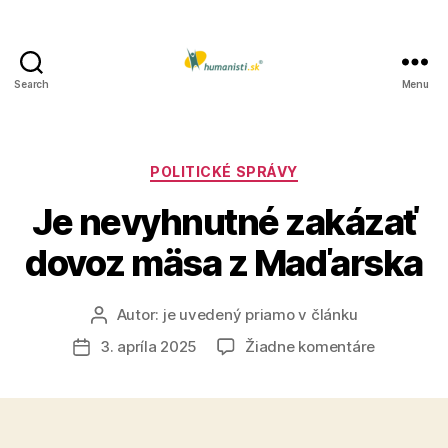
Search
Menu
Humanisti.sk
Kategórie
POLITICKÉ SPRÁVY
Je nevyhnutné zakázať
dovoz mäsa z Maďarska
Autor:
je uvedený priamo v článku
Autor
článku
na
3. apríla 2025
Žiadne komentáre
Dátum
Je
článku
nevyhnut
zakázať
dovoz