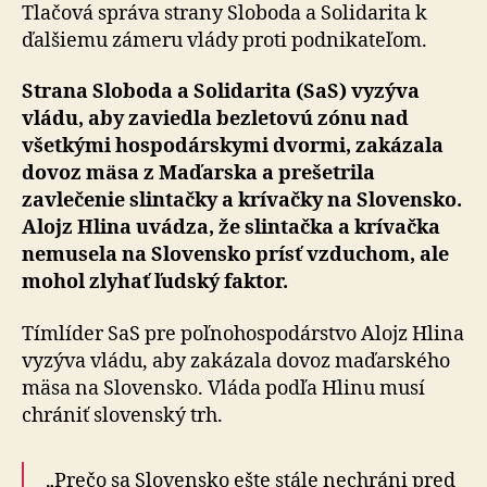
mäsa
Tlačová správa strany Sloboda a Solidarita k
z
ďalšiemu zámeru vlády proti podnikateľom.
Maďarska
Strana Sloboda a Solidarita (SaS) vyzýva
vládu, aby zaviedla bezletovú zónu nad
všetkými hospodárskymi dvormi, zakázala
dovoz mäsa z Maďarska a prešetrila
zavlečenie slintačky a krívačky na Slovensko.
Alojz Hlina uvádza, že slintačka a krívačka
nemusela na Slovensko prísť vzduchom, ale
mohol zlyhať ľudský faktor.
Tímlíder SaS pre poľnohospodárstvo Alojz Hlina
vyzýva vládu, aby zakázala dovoz maďarského
mäsa na Slo­ven­sko. Vláda podľa Hlinu musí
chrániť slovenský trh.
„Prečo sa Slovensko ešte stále nechráni pred