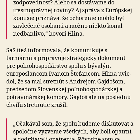
zod­po­ved­nosť? Alebo sa dostávame do
trestnoprávnej roviny? Aj správa z Európskej
komisie priznáva, že ochorenie mohlo byť
zavlečené osobami a možno niekto konal
nedbanlivo,“ hovorí Hlina.
SaS tiež informovala, že komunikuje s
farmármi a pri­pra­vu­je strategický dokument
pre poľnohospodárstvo spolu s bývalým
europoslancom Ivanom Štefancom. Hlina uvie­
dol, že sa mal stretnúť s Andrejom Gajdošom,
predsedom Slovenskej poľnohospodárskej a
potravinárskej komory. Gajdoš ale na poslednú
chvíľu stretnutie zrušil.
„Očakával som, že spolu budeme diskutovať a
spoločne vyzveme všetkých, aby boli opatrní
a dodržiavali opa­tre­nia. Pôvodne som sa