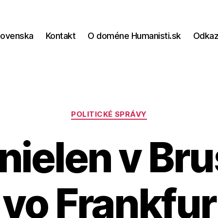
lovenska
Kontakt
O doméne Humanisti.sk
Odka
Kategórie
POLITICKÉ SPRÁVY
ielen v Brus
 vo Frankfu