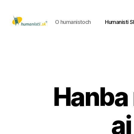
O humanistoch
Humanisti S
Humanisti.sk
Hanba n
aj