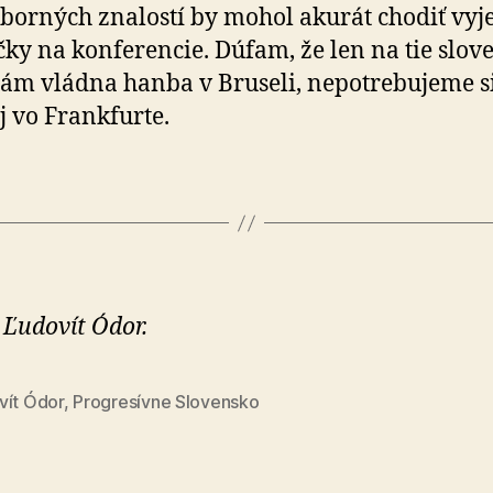
borných znalostí by mohol akurát chodiť vyj
čky na konferencie. Dúfam, že len na tie slov
nám vládna hanba v Bruseli, nepotrebujeme si
aj vo Frankfurte.
 Ľudovít Ódor.
vít Ódor
,
Progresívne Slovensko