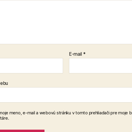
E-mail
*
webu
 moje meno, e-mail a webovú stránku v tomto prehliadači pre moje 
áre.