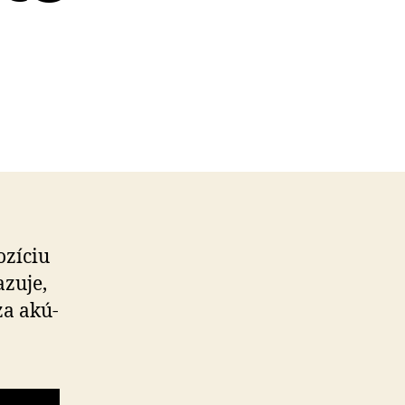
ozíciu
azuje,
za akú­