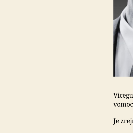
Vicegu
vo­mo­
Je zre