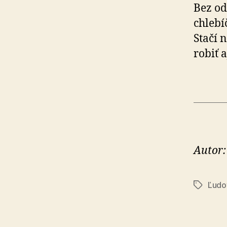
Bez od
chlebí
Stačí 
robiť 
Autor:
Ľudo
Značky