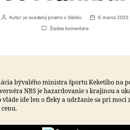
Autor:
je uvedený priamo v článku
6. marca 2025
Autor
Dátum
článku
článku
na
Žiadne komentáre
Hanba
nielen
v
Bruseli,
ale
aj
vo
cia bývalého ministra športu Keketiho na p
Frankfurte
vernéra NBS je hazardovanie s krajinou a uk
to vláde ide len o fleky a udržanie sa pri moci 
k cenu.