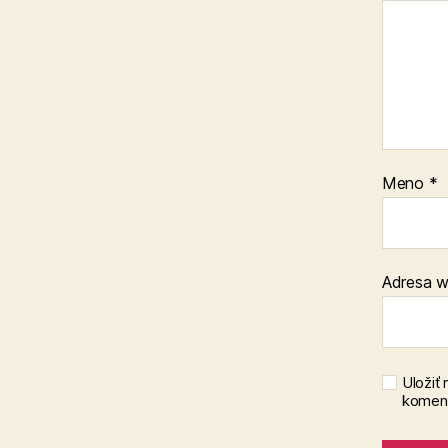
Meno
*
Adresa 
Uložiť
koment