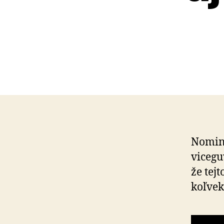
Nominá
vicegu
že tej
koľ­ve