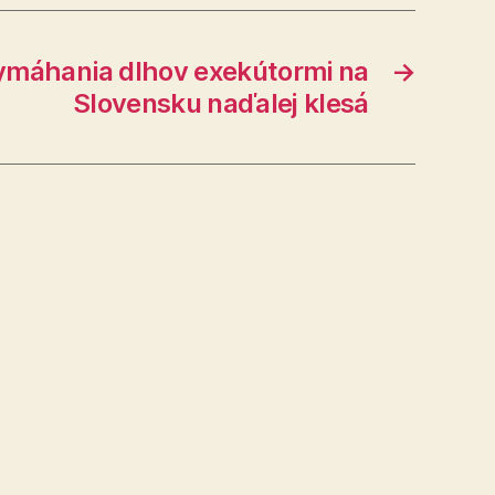
vymáhania dlhov exekútormi na
→
Slovensku naďalej klesá