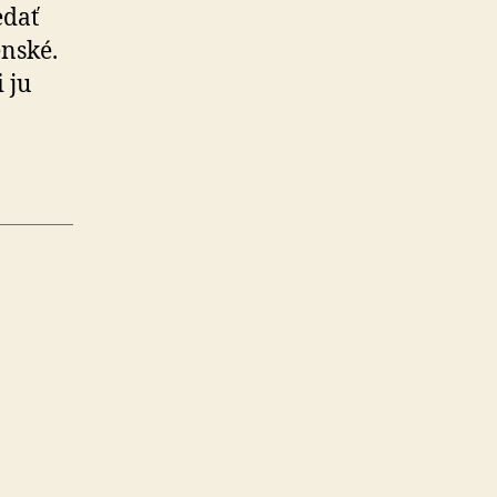
edať
enské.
 ju