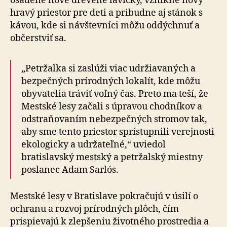
osadené nové dre­ve­né lavičky, vznikne nový
hravý priestor pre deti a pri­bud­ne aj stánok s
kávou, kde si návštevníci môžu oddýchnuť a
občerstviť sa.
„Petržalka si zaslúži viac udržiavaných a
bezpečných prírodných lokalít, kde môžu
obyvatelia tráviť voľný čas. Preto ma teší, že
Mestské lesy začali s úpravou chodníkov a
odstraňovaním nebezpečných stromov tak,
aby sme tento priestor sprístupnili verejnosti
ekologicky a udržateľné,“ uviedol
bratislavský mestský a petržalský miestny
poslanec Adam Sarlós.
Mestské lesy v Bratislave pokračujú v úsilí o
ochranu a rozvoj prírodných plôch, čím
prispievajú k zlepšeniu životného prostredia a