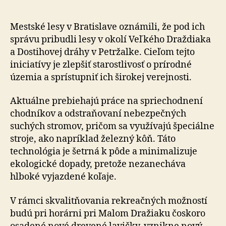
rozširujú
svoju
správu
Mestské lesy v Bratislave oznámili, že pod ich
o
správu pribudli lesy v okolí Veľkého Draždiaka
nové
a Dostihovej dráhy v Petržalke. Cieľom tejto
územia
iniciatívy je zlepšiť sta­rostli­vosť o prírodné
v
územia a sprístupniť ich širokej verejnosti.
Petržalke
Aktuálne prebiehajú práce na spriechodnení
chodníkov a odstraňovaní nebezpečných
suchých stromov, pričom sa využívajú špeciálne
stroje, ako napríklad železný kôň. Táto
technológia je šetrná k pôde a minimalizuje
eko­lo­gic­ké dopady, pretože nezanecháva
hlboké vyjazdené koľaje.
V rámci skvalitňovania rekreačných možností
budú pri horárni pri Malom Dražiaku čoskoro