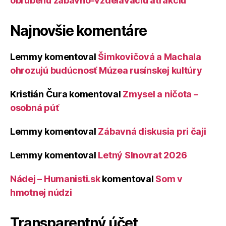
obľúbenú zábavno-vzdelávaciu atrakciu
Najnovšie komentáre
Lemmy
komentoval
Šimkovičová a Machala
ohrozujú budúcnosť Múzea rusínskej kultúry
Kristián Čura
komentoval
Zmysel a ničota –
osobná púť
Lemmy
komentoval
Zábavná diskusia pri čaji
Lemmy
komentoval
Letný Slnovrat 2026
Nádej – Humanisti.sk
komentoval
Som v
hmotnej núdzi
Transparentný účet