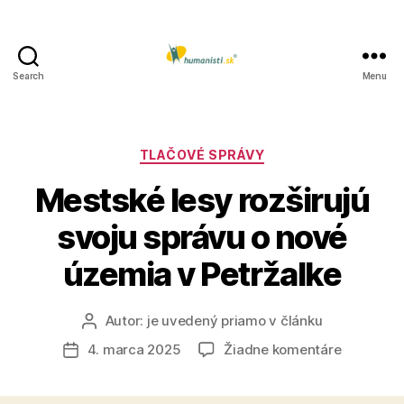
Search
Menu
Humanisti.sk
Kategórie
TLAČOVÉ SPRÁVY
Mestské lesy rozširujú
svoju správu o nové
územia v Petržalke
Autor:
je uvedený priamo v článku
Autor
článku
na
4. marca 2025
Žiadne komentáre
Dátum
Mestské
článku
lesy