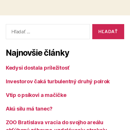
Vyhľadať:
Najnovšie články
Kedysi dostala príležitosť
Investorov čaká turbulentný druhý polrok
Vtip o psíkovi a mačičke
Akú silu má tanec?
ZOO Bratislava vracia do svojho areálu