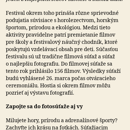
Festival okrem toho prináša rôzne sprievodné
podujatia súvisiace s horolezectvom, horským
športom, prírodou a ekológiou. Medzi tieto
aktivity pravidelne patrí pre­mie­ta­nie filmov
pre školy a festivalový náučný chodník, ktoré
poskytujú vzdelávací obsah pre deti. Súčasťou
festivalu sú už tradične filmová súťaž a súťaž
o najlepšiu fotografiu. Do filmovej súťaže sa
tento rok prihlásilo 156 filmov. Výsledky súťaží
budú vyhlásené 26. marca počas otvá­ra­cie­ho
ceremoniálu. Hostia si okrem filmov môžu
pozrieť aj výstavu fotografií.
Zapojte sa do fotosúťaže aj vy
Milujete hory, prírodu a adrenalínové športy?
Zachyťte ich krásu na fotkách. Súťažiacim