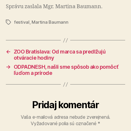
Správu zaslala Mgr. Martina Baumann.
festival
,
Martina Baumann
Značky
←
ZOO Bratislava: Od marca sa predlžujú
otváracie hodiny
→
ODPADNESH, našli sme spôsob ako pomôcť
ľuďom a prírode
Pridaj komentár
Vaša e-mailová adresa nebude zverejnená.
Vyžadované polia sú označené
*