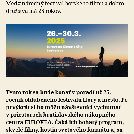
novom
Medzinárodný festival horského filmu a dob­ro­
mieste
druž­stva má 25 rokov.
Tento rok sa bude konať v poradí už 25.
ročník ob­ľú­be­né­ho festivalu Hory a mesto. Po
prvýkrát si ho môžu návštevníci vychutnať
v priestoroch bratislavského nákupného
centra EUROVEA. Čaká ich bohatý pro­gram,
skvelé filmy, hostia svetového formátu a, sa­