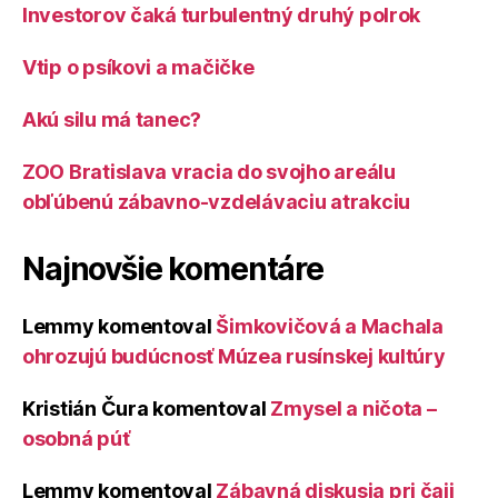
Investorov čaká turbulentný druhý polrok
Vtip o psíkovi a mačičke
Akú silu má tanec?
ZOO Bratislava vracia do svojho areálu
obľúbenú zábavno-vzdelávaciu atrakciu
Najnovšie komentáre
Lemmy
komentoval
Šimkovičová a Machala
ohrozujú budúcnosť Múzea rusínskej kultúry
Kristián Čura
komentoval
Zmysel a ničota –
osobná púť
Lemmy
komentoval
Zábavná diskusia pri čaji