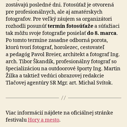
zostávajú posledné dni. Fotosúťaž je otvorená
pre profesionálnych, ale aj ama­tér­skych
fotografov. Pre veľký záujem sa organizátori
roz­hod­li posunúť
termín fotosúťaže
a súťažiaci
tak môžu svoje fotografie posielať
do 8. marca
.
Po tomto termíne zasadne odborná porota,
ktorú tvorí fotograf, horolezec, cestovateľ
a pedagóg Pavol Breier, architekt a fotograf Ing.
arch. Tibor Škandík, profesionálny fotograf so
špe­cia­li­zá­ciou na outdoorové športy Ing. Martin
Žilka a taktiež vedúci obrazovej redakcie
Tlačovej agentúry SR Mgr. art. Michal Svítok.
Viac informácií nájdete na oficiálnej stránke
festivalu
Hory a mesto
.