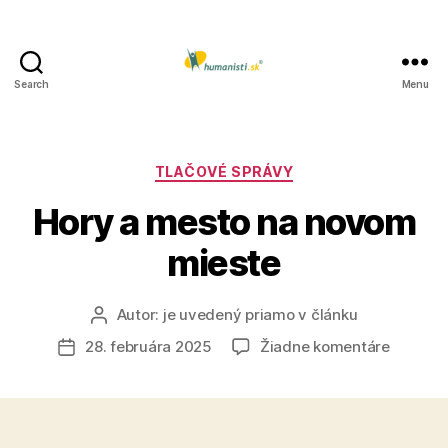
Search
Menu
Humanisti.sk
Kategórie
TLAČOVÉ SPRÁVY
Hory a mesto na novom
mieste
Autor:
je uvedený priamo v článku
Autor
článku
na
28. februára 2025
Žiadne komentáre
Dátum
Hory
článku
a
mesto
na