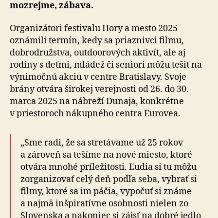
mozrejme, zábava.
Organizátori festivalu Hory a mesto 2025
oznámili termín, kedy sa priaznivci filmu,
dobrodružstva, outdoorových aktivít, ale aj
rodiny s deťmi, mládež či seniori môžu tešiť na
výnimočnú akciu v centre Bratislavy. Svoje
brány otvára širokej verejnosti od 26. do 30.
marca 2025 na nábreží Dunaja, konkrétne
v prie­sto­roch nákupného centra Eurovea.
„Sme radi, že sa stretávame už 25 rokov
a zároveň sa tešíme na nové miesto, ktoré
otvára mnohé príležitosti. Ľudia si tu môžu
zorganizovať celý deň podľa seba, vybrať si
filmy, ktoré sa im páčia, vypočuť si známe
a najmä inšpiratívne osobnosti nielen zo
Slovenska a nakoniec si zájsť na dobré jedlo