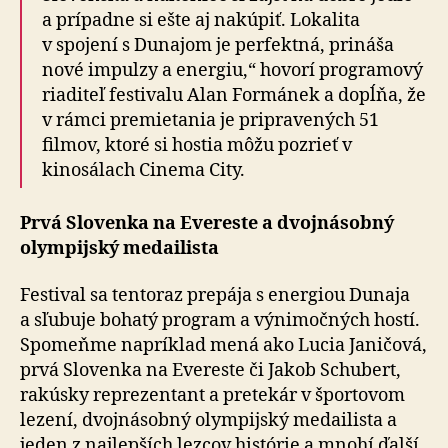
a prípadne si ešte aj nakúpiť. Lokalita
v spojení s Dunajom je perfektná, prináša
nové impulzy a energiu,“ hovorí programový
riaditeľ festivalu Alan Formánek a dopĺňa, že
v rámci premietania je pripravených 51
filmov, ktoré si hostia môžu pozrieť v
kinosálach Cinema City.
Prvá Slovenka na Evereste a dvojnásobný
olympijský medailista
Festival sa tentoraz prepája s energiou Dunaja
a sľubuje bohatý program a výnimočných hostí.
Spomeňme napríklad mená ako Lucia Janičová,
prvá Slovenka na Evereste či Jakob Schubert,
rakúsky reprezentant a pretekár v športovom
lezení, dvojnásobný olympijský medailista a
jeden z najlepších lezcov histórie a mnohí ďalší.