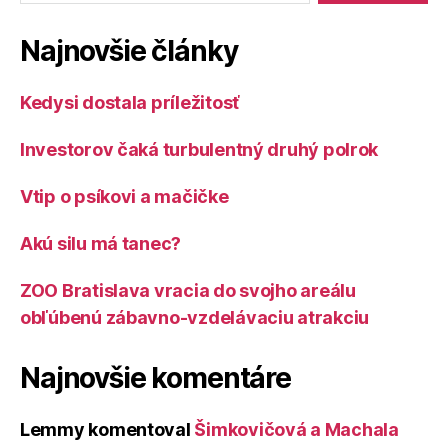
Najnovšie články
Kedysi dostala príležitosť
Investorov čaká turbulentný druhý polrok
Vtip o psíkovi a mačičke
Akú silu má tanec?
ZOO Bratislava vracia do svojho areálu
obľúbenú zábavno-vzdelávaciu atrakciu
Najnovšie komentáre
Lemmy
komentoval
Šimkovičová a Machala