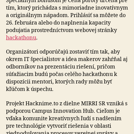
Špeciálnym bonusom je Cena poroty určená pre
tím, ktorý prichádza s mimoriadne inovatívnym
a originálnym nápadom. Prihlásiť sa môžete do
26. februára alebo do naplnenia kapacity
podujatia prostredníctvom webovej stránky
hackathonu
.
Organizátori odporúčajú zostaviť tím tak, aby
okrem IT špecialistov a idea makerov zahŕňal aj
odborníkov na prezentáciu riešení, pričom
súťažiacim budú počas celého hackathonu k
dispozícii mentori, ktorých rady môžu byť
kľúčom k úspechu.
Projekt Hacknime.to z dielne MIRRI SR vzniká s
podporou Campus Innovation Hub. Cieľom je
vďaka komunite kreatívnych ľudí s nadšením
pre technológie vytvoriť riešenia v oblasti
zjednodušovania procesov verejnej správy a