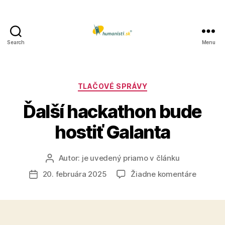
Search
Menu
Humanisti.sk
Kategórie
TLAČOVÉ SPRÁVY
Ďalší hackathon bude
hostiť Galanta
Autor:
je uvedený priamo v článku
Autor
článku
na
20. februára 2025
Žiadne komentáre
Dátum
Ďalší
článku
hackath
bude
hostiť