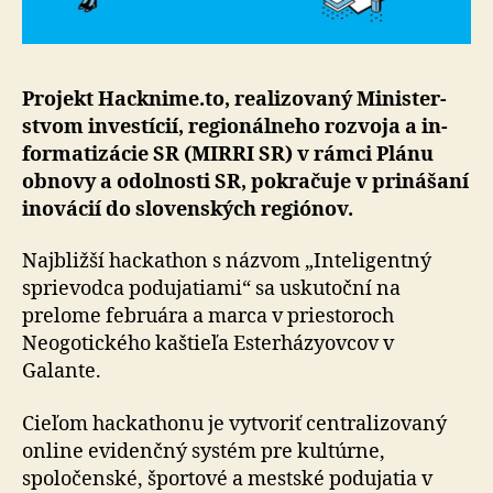
Projekt Hacknime.to, realizovaný Mi­nis­ter­
stvom in­ves­tí­cií, re­gi­o­nál­ne­ho roz­vo­ja a in­
for­ma­ti­zá­cie SR (MIRRI SR) v rámci Plánu
obnovy a odol­nosti SR, pokra­ču­je v pri­ná­ša­ní
ino­vá­cií do slo­ven­ských re­gi­ó­nov.
Najbližší hackathon s názvom „Inteligentný
sprievodca podujatiami“ sa uskutoční na
prelome februára a marca v priestoroch
Neogotického kaštieľa Esterházyovcov v
Galante.
Cieľom hackathonu je vytvoriť centralizovaný
online evidenčný systém pre kultúrne,
spoločenské, športové a mestské podujatia v