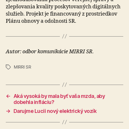
zlepšovania kvality poskytovaných digitálnych
služieb. Projekt je financovaný z prostriedkov
Plánu obnovy a odolnosti SR.
Autor: odbor komunikácie MIRRI SR.
MIRRI SR
Značky
←
Aká vysoká by mala byť vaša mzda, aby
dobehla infláciu?
→
Darujme Lucii nový elektrický vozík