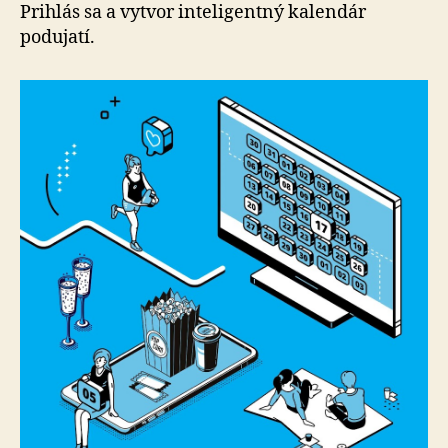
Galanta
Prihlás sa a vytvor inteligentný kalendár
podujatí.