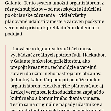
Galante. Tento systém umožní organizátorom z
rôznych subjektov – od mestských inštitúcií až
po občianske združenia – vidieť všetky
plánované udalosti v meste a zároveň poskytne
verejnosti prístup k prehľadnému kalendáru
podujatí.
„Inovácie v digitálnych službách musia
vychádzať z reálnych potrieb ľudí. Hackathon
v Galante je skvelou príležitosťou, ako
prepojiť kreativitu, technológie a verejnú
správu do užitočného nástroja pre občanov.
Jednotný kalendár podujatí pomôže nielen
organizátorom efektívnejšie plánovať, ale aj
širokej verejnosti jednoduchšie sa zapájať do
kultúrneho a komunitného diania v meste.
Teším sa na originálne nápady účastníkov a
verím, že tento projekt prinesie nový impulz