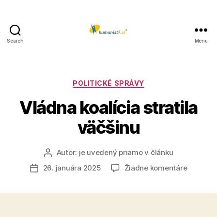
Search
Menu
Humanisti.sk
Kategórie
POLITICKÉ SPRÁVY
Vládna koalícia stratila
väčšinu
Autor:
je uvedený priamo v článku
Autor
článku
na
26. januára 2025
Žiadne komentáre
Dátum
Vládna
článku
koalícia
stratila
väčšinu