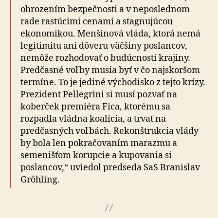
ohrozením bez­peč­nos­ti a v neposlednom
rade rastúcimi cenami a stag­nu­jú­cou
ekonomikou. Menšinová vláda, ktorá nemá
le­gi­ti­mi­tu ani dôveru väčšiny poslancov,
nemôže rozhodovať o budúcnosti krajiny.
Predčasné voľby musia byť v čo najskoršom
termíne. To je jediné východisko z tejto krízy.
Prezident Pellegrini si musí pozvať na
koberček premiéra Fica, ktorému sa
rozpadla vládna koalícia, a trvať na
predčasných voľbách. Rekonštrukcia vlády
by bola len pokračovaním marazmu a
semenišťom ko­rup­cie a kupovania si
poslancov,“ uviedol predseda SaS Branislav
Gröhling.