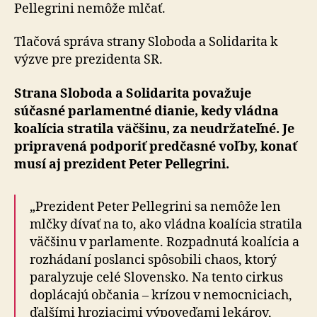
Pellegrini nemôže mlčať.
Tlačová správa strany Sloboda a Solidarita k
výzve pre prezidenta SR.
Strana Sloboda a Solidarita považuje
súčasné par­la­men­tné dianie, kedy vládna
koalícia stratila väčšinu, za neudržateľné. Je
pripravená podporiť predčasné voľby, konať
musí aj prezident Peter Pellegrini.
„Prezident Peter Pellegrini sa nemôže len
mlčky dívať na to, ako vládna koalícia stratila
väčšinu v parlamente. Rozpadnutá koalícia a
rozhádaní poslanci spôsobili chaos, ktorý
paralyzuje celé Slovensko. Na tento cirkus
doplácajú občania – krízou v nemocniciach,
ďalšími hroziacimi výpoveďami lekárov,