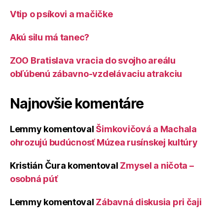
Vtip o psíkovi a mačičke
Akú silu má tanec?
ZOO Bratislava vracia do svojho areálu
obľúbenú zábavno-vzdelávaciu atrakciu
Najnovšie komentáre
Lemmy
komentoval
Šimkovičová a Machala
ohrozujú budúcnosť Múzea rusínskej kultúry
Kristián Čura
komentoval
Zmysel a ničota –
osobná púť
Lemmy
komentoval
Zábavná diskusia pri čaji