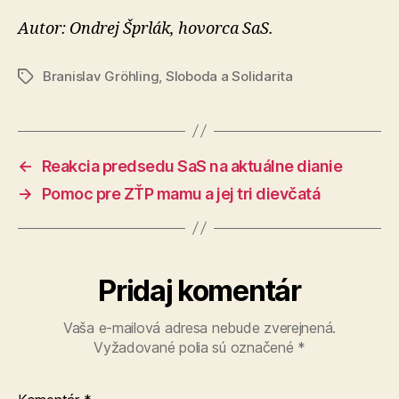
Autor: Ondrej Šprlák, hovorca SaS.
Branislav Gröhling
,
Sloboda a Solidarita
Značky
←
Reakcia predsedu SaS na aktuálne dianie
→
Pomoc pre ZŤP mamu a jej tri dievčatá
Pridaj komentár
Vaša e-mailová adresa nebude zverejnená.
Vyžadované polia sú označené
*