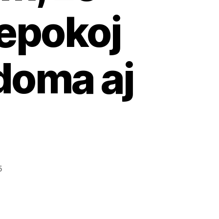
nepokoj
 doma aj
5