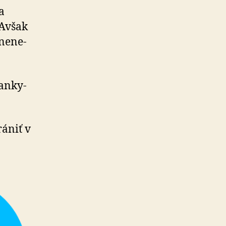
a
 Avšak
ne­ne­
an­ky­
rániť v