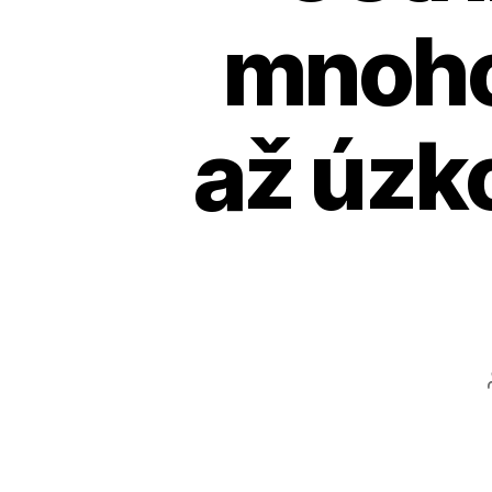
mnoho 
až úzko