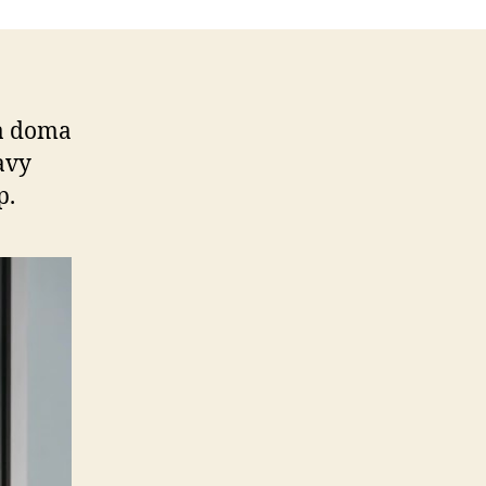
ia doma
avy
p.