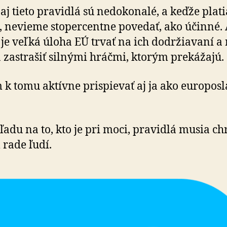
, aj tieto pravidlá sú nedokonalé, a keďže plati
, nevieme stopercentne povedať, ako účinné.
A je veľká úloha EÚ trvať na ich dodržiavaní a 
a zastrašiť silnými hráčmi, ktorým prekážajú.
k tomu aktívne prispievať aj ja ako euro­pos­l
ľadu na to, kto je pri moci, pravidlá musia ch
rade ľudí.