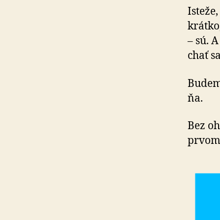
Isteže
krátko
– sú. 
chať s
Budem 
ňa.
Bez oh
prvom 