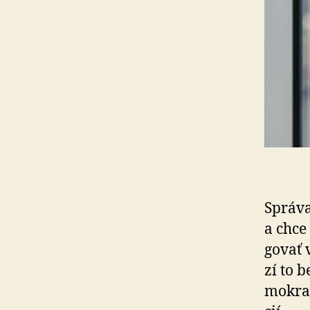
Správa
a chce
go­vať
zí to 
mo­kra