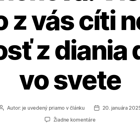
z vás cíti 
sť z diania
vo svete
Autor:
je uvedený priamo v článku
20. januára 202
Autor
Dátum
článku
článku
na
Žiadne komentáre
Veronika
Cifrová