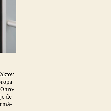
faktov
ro­pa­
 Oh­ro­
je de­
or­má­