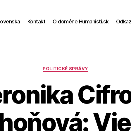
lovenska
Kontakt
O doméne Humanisti.sk
Odka
Kategórie
POLITICKÉ SPRÁVY
ronika Cifr
ihoňová: Vie