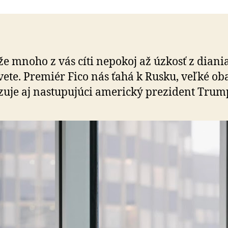
Ostrihoňová:
Viem,
že
mnoho
z
že mnoho z vás cíti nepokoj až úzkosť z dian
vás
svete. Premiér Fico nás ťahá k Rusku, veľké ob
cíti
nepokoj
uje aj nastupujúci americký prezident Trum
až
úzkosť
z
diania
doma
aj
vo
svete