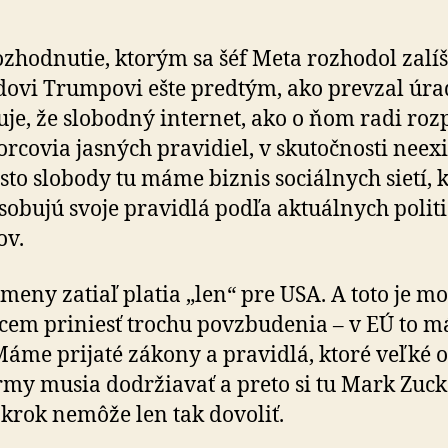
rozhodnutie, ktorým sa šéf Meta rozhodol zalí
ovi Trumpovi ešte predtým, ako prevzal úra
je, že slobodný internet, ako o ňom radi roz­p
orcovia jasných pravidiel, v skutočnosti neexi
to slobody tu máme biznis sociálnych sietí, 
sobujú svoje pravidlá podľa aktuálnych polit
ov.
zmeny zatiaľ platia „len“ pre USA. A toto je m
cem priniesť trochu povzbudenia – v EÚ to 
Máme prijaté zákony a pravidlá, ktoré veľké 
rmy musia dodržiavať a preto si tu Mark Zuck
 krok nemôže len tak dovoliť.