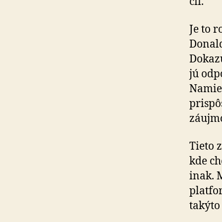
cií.
Je to 
Donald
Dokazu
jú odp
Namies
prispô
záujm
Tieto 
kde ch
inak. 
platfo
takýto