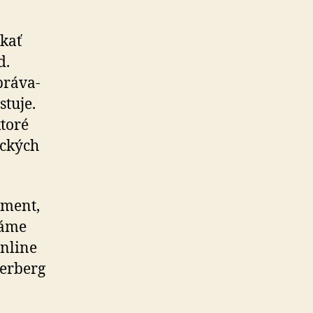
škať
d.
rá­va­
stuje.
ktoré
ických
oment,
máme
online
er­berg