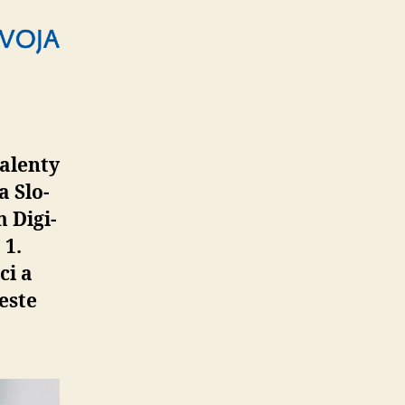
alenty
a Slo­
Di­gi­
 1.
ci a
este