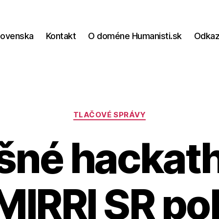
lovenska
Kontakt
O doméne Humanisti.sk
Odka
Kategórie
TLAČOVÉ SPRÁVY
šné hackath
 MIRRI SR po