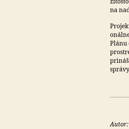
ži­tos
na nad
Projek
o­nál­
Plánu 
prostr
prináš
správy
Autor: