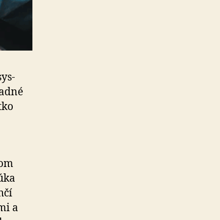
ys­
ľadné
tko
čom
úka
hčí
mi a