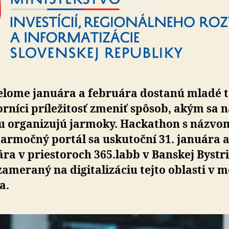
2025
elome januára a februára dostanú mladé t
rníci príležitosť zmeniť spôsob, akým sa n
u organizujú jarmoky. Hackathon s názvom 
jarmočný portál sa uskutoční 31. januára a
ra v priestoroch 365.labb v Banskej Bystri
ameraný na digitalizáciu tejto oblasti v m
a.