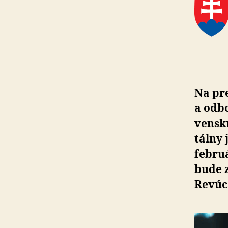
Na pr
a odbo
ven­sk
tálny 
februá
bude z
Revúc