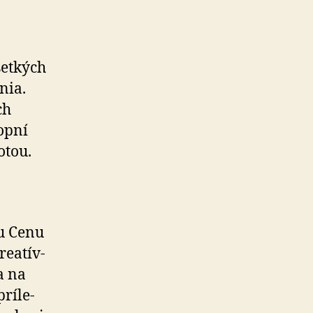
et­kých
nia.
ch
hopní
otou.
nu Cenu
­a­tív­
a na
rí­le­