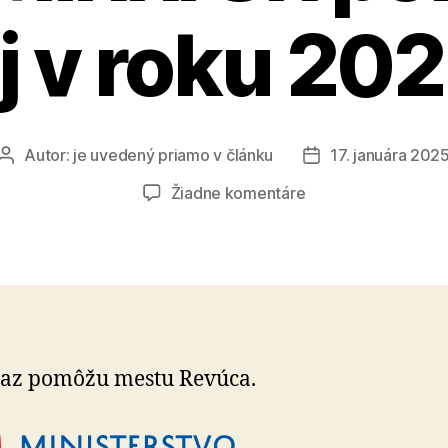
j v roku 20
Autor:
je uvedený priamo v článku
17. januára 202
Autor
Dátum
článku
článku
na
Žiadne komentáre
Úspešné
hackathony
z
dielne
MIRRI
SR
pokračujú
raz pomôžu mestu Revúca.
aj
v
roku