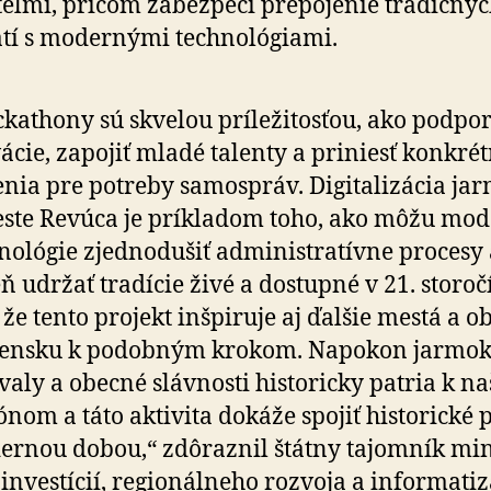
eľmi, pričom zabezpečí prepojenie tradičný
tí s modernými technológiami.
kathony sú skvelou príležitosťou, ako podpor
ácie, zapojiť mladé talenty a priniesť konkré
enia pre potreby samospráv. Digitalizácia ja
ste Revúca je príkladom toho, ako môžu mo
nológie zjednodušiť administratívne procesy 
eň udržať tradície živé a dostupné v 21. storočí
 že tento projekt inšpiruje aj ďalšie mestá a o
vensku k podobným krokom. Napokon jarmok
ivaly a obecné slávnosti historicky patria k n
ónom a táto aktivita dokáže spojiť historické p
rnou dobou,“ zdôraznil štátny tajomník mi­ni
 investícií, regionálneho rozvoja a informatiz