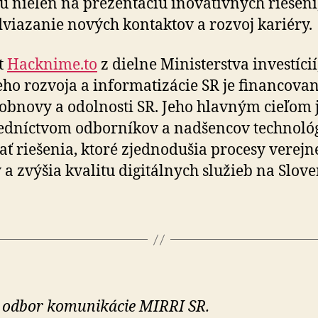
ťou nielen na prezentáciu inovatívnych riešení,
viazanie nových kontaktov a rozvoj kariéry.
t
Hacknime.to
z dielne Ministerstva investícií,
neho rozvoja a informatizácie SR je financova
obnovy a odolnosti SR. Jeho hlavným cieľom 
edníctvom odborníkov a nadšencov technológ
ať riešenia, ktoré zjednodušia procesy verejn
 a zvýšia kvalitu digitálnych služieb na Slov
 odbor komunikácie MIRRI SR.