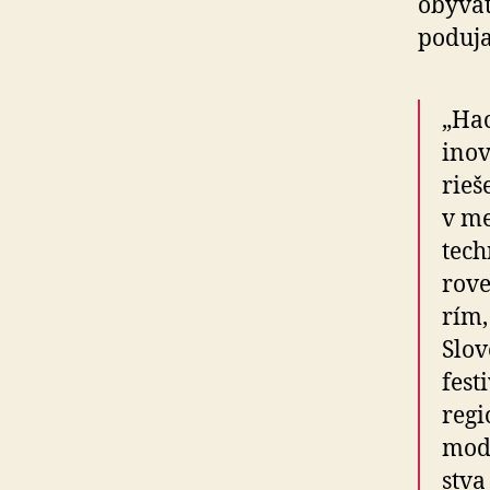
obyvat
poduja
„Hac
inov
rieš
v me
tech
ro­v
rím,
Slo
fest
regi
mode
stva