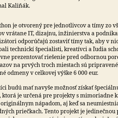
al Kaliňák.
hon je otvorený pre jednotlivcov a tímy zo vš
v vrátane IT, dizajnu, inžinierstva a pod­ni­ka­
zátori odporúčajú zostaviť tímy tak, aby v ni
ali technickí špecialisti, kreatívci a ľudia sc
ívne prezentovať riešenie pred odbornou por
ťazov na prvých troch miestach sú pripravené
né odmeny v celkovej výške 6 000 eur.
íci budú mať navyše možnosť získať špeciál
, ktorá je určená pre projekty s mimoriadne kre
originálnym nápadom, aj keď sa neumiestni
ných priečkach. Tento projekt je jedinečnou p