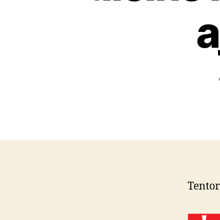
a
Tento