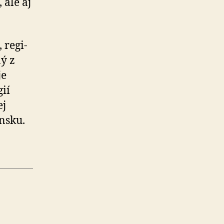
 ale aj
 re­gi­
ný z
je
ií
ej
ensku.