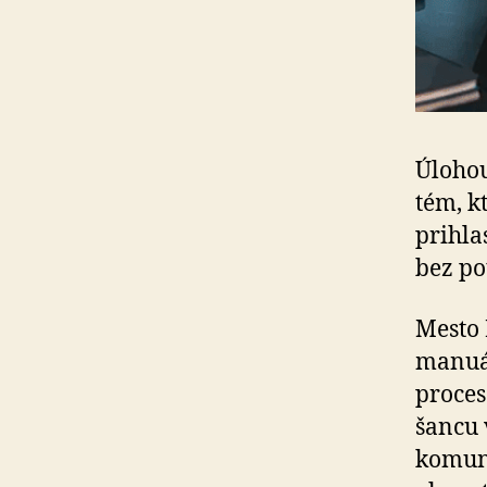
Úlohou
tém, k
prihla
bez po
Mesto 
manuál
proces
šancu 
komun