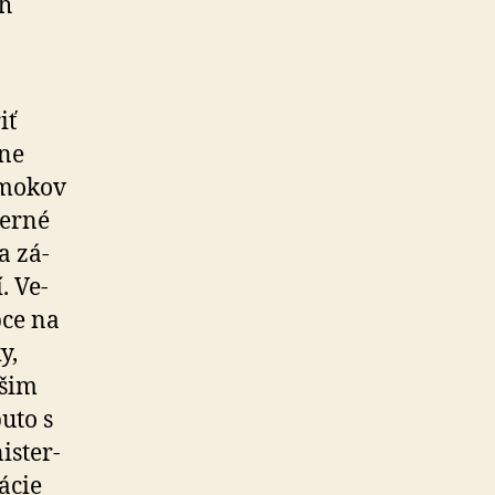
ch
iť
tne
rmokov
derné
a zá­
. Ve­
bce na
y,
ašim
uto s
s­ter­
ácie