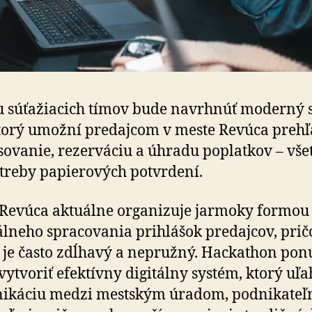
 súťažiacich tímov bude navrhnúť moderný s
torý umožní predajcom v meste Revúca preh
sovanie, rezerváciu a úhradu poplatkov – vše
treby papierových potvrdení.
Revúca aktuálne organizuje jarmoky formou
neho spracovania prihlášok predajcov, pri
 je často zdĺhavý a nepružný. Hackathon pon
vytvoriť efektívny digitálny systém, ktorý uľa
ikáciu medzi mestským úradom, podnikateľ