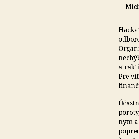
Mich
Hackat
odboro
Organi
nechýb
atrakt
Pre ví
finanč
Účastn
poroty
nym a 
popred