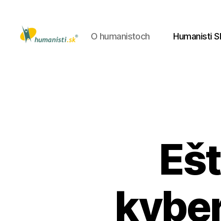
O humanistoch
Humanisti S
Humanisti.sk
Ešt
kybe