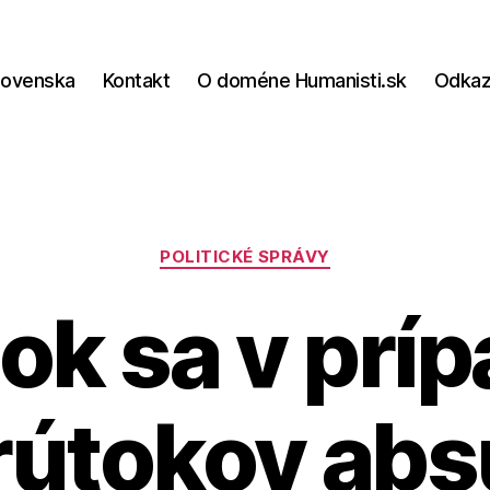
lovenska
Kontakt
O doméne Humanisti.sk
Odka
Kategórie
POLITICKÉ SPRÁVY
ok sa v prí
rútokov abs