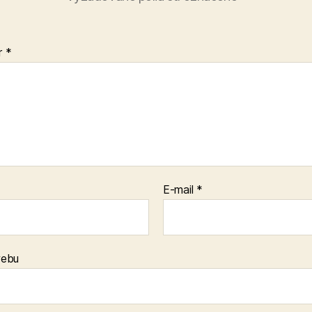
r
*
E-mail
*
webu