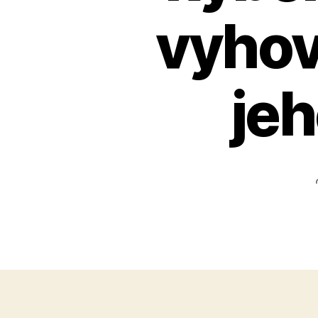
vyhov
je