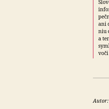
Slov
info
peč­
ani 
niu 
a te
symb
voči
Autor: