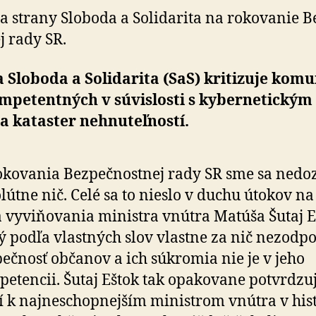
vyhovára,
a strany Sloboda a Solidarita na rokovanie Be
potvrdzuje
j rady SR.
to
jeho
neschopnosť
 Sloboda a Solidarita (SaS) kritizuje ko­mu­
mpetentných v súvislosti s kybernetickým 
a kataster nehnuteľností.
okovania Bezpečnostnej rady SR sme sa ne­doz­v
lútne nič. Celé sa to nieslo v duchu útokov na 
a vyviňovania ministra vnútra Matúša Šutaj E
ý podľa vlastných slov vlastne za nič ne­zod­po­
ečnosť občanov a ich súkromia nie je v jeho
etencii. Šutaj Eštok tak opakovane po­tvr­dzu­j
í k najneschopnejším ministrom vnútra v hist