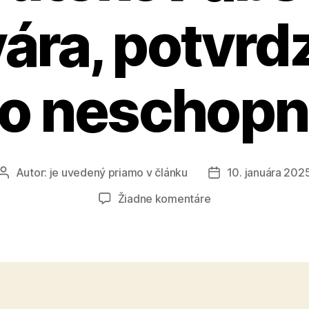
ára, potvrdz
ho neschopn
Autor:
je uvedený priamo v článku
10. januára 202
Autor
Dátum
článku
článku
na
Žiadne komentáre
Eštok
sa
v
prípade
kyberútokov
absurdne