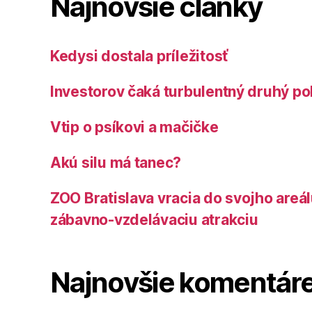
Najnovšie články
Kedysi dostala príležitosť
Investorov čaká turbulentný druhý po
Vtip o psíkovi a mačičke
Akú silu má tanec?
ZOO Bratislava vracia do svojho areá
zábavno-vzdelávaciu atrakciu
Najnovšie komentár