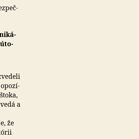
z­peč­
ni­ká­
úto­
e­de­li
opo­zí­
štoka,
ve­dá a
e, že
órii