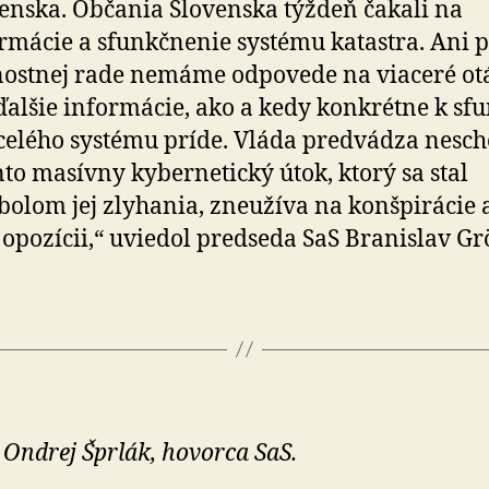
enska. Občania Slovenska týždeň čakali na
rmácie a sfunkčnenie systému katastra. Ani p
nostnej rade nemáme odpovede na viaceré ot
ďalšie informácie, ako a kedy konkrétne k sfu
celého systému príde. Vláda predvádza ne­sch
nto masívny kybernetický útok, ktorý sa stal
olom jej zlyhania, zneužíva na konšpirácie 
 opozícii,“ uviedol predseda SaS Branislav Gr
 Ondrej Šprlák, hovorca SaS.