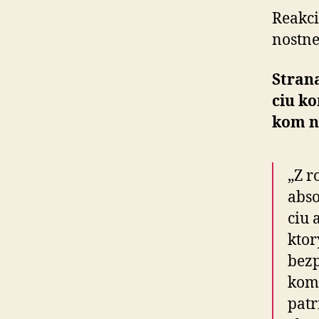
Reakci
nos­tne
Strana
ciu ko
kom n
„Z r
abso
ciu 
ktor
bezp
komp
patr