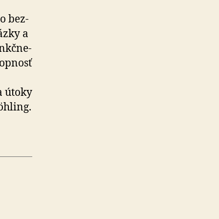
o bez­
ázky a
nk­čne­
op­nosť
a útoky
öhling.