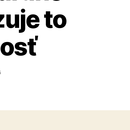
uje to
osť
5