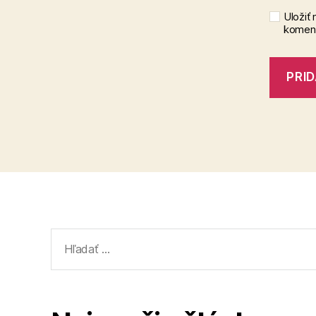
Uložiť
koment
Vyhľadať: