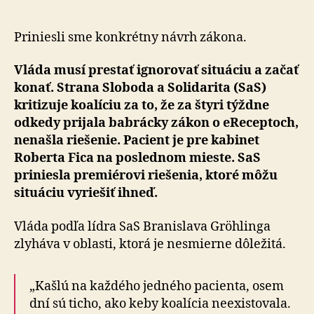
aby
riešila
problém
Priniesli sme konkrétny návrh zákona.
s
e-
Vláda musí prestať ignorovať situáciu a začať
receptmi
konať. Stra­na Sloboda a Solidarita (SaS)
kritizuje koalíciu za to, že za štyri týždne
odkedy prijala babrácky zákon o eReceptoch,
nenašla riešenie. Pacient je pre kabinet
Roberta Fica na poslednom mieste. SaS
priniesla pre­miérovi riešenia, ktoré môžu
situáciu vyriešiť ihneď.
Vláda podľa lídra SaS Branislava Gröhlinga
zlyháva v ob­las­ti, ktorá je nesmierne dôležitá.
„Kašlú na každého jedného pacienta, osem
dní sú ticho, ako keby koalícia neexistovala.