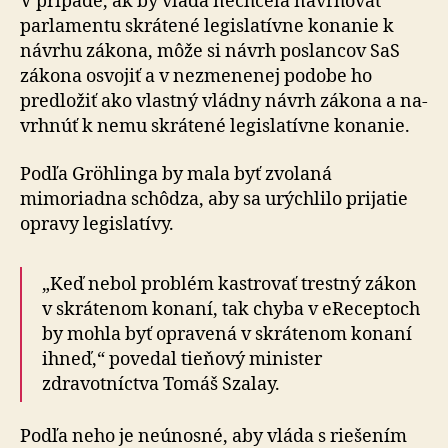
V prípade, ak by vláda nechcela navrhovať
parlamentu skrátené legislatívne konanie k
návrhu zákona, môže si návrh poslancov SaS
zákona osvojiť a v nezmenenej po­do­be ho
predložiť ako vlastný vládny návrh zákona a na­
vrh­núť k nemu skrátené legislatívne konanie.
Podľa Gröhlinga by mala byť zvolaná
mimoriadna schô­dza, aby sa urýchlilo prijatie
opravy legislatívy.
„Keď nebol problém kastrovať trestný zákon
v skrá­te­nom konaní, tak chyba v eReceptoch
by mohla byť opravená v skrátenom konaní
ihneď,“ povedal tieňový minister
zdravotníctva Tomáš Szalay.
Podľa neho je neúnosné, aby vláda s riešením