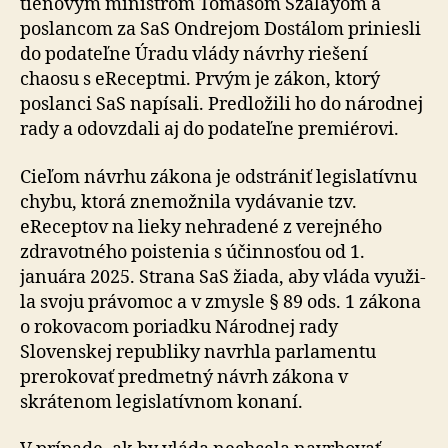
tieňovým mi­nis­trom Tomášom Szalayom a
poslancom za SaS Ondrejom Dostálom priniesli
do podateľne Úradu vlády návrhy rie­še­ní
chaosu s eReceptmi. Prvým je zákon, ktorý
poslanci SaS napísali. Predložili ho do národnej
rady a odovzdali aj do podateľne premiérovi.
Cieľom návrhu zákona je odstrániť legislatívnu
chybu, ktorá znemožnila vydávanie tzv.
eReceptov na lieky nehradené z verejného
zdravotného poistenia s účin­nos­ťou od 1.
januára 2025. Strana SaS žiada, aby vláda vy­u­ži­
la svoju právomoc a v zmysle § 89 ods. 1 zákona
o ro­ko­va­com poriadku Národnej rady
Slovenskej republiky na­vr­hla parlamentu
prerokovať predmetný návrh zákona v
skrátenom legislatívnom konaní.