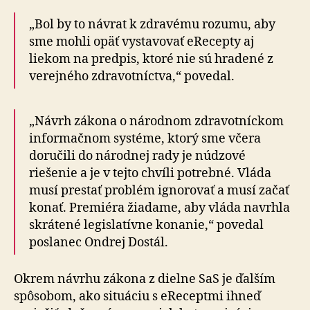
„Bol by to návrat k zdravému rozumu, aby
sme mohli opäť vystavovať eRecepty aj
liekom na predpis, ktoré nie sú hradené z
verejného zdravotníctva,“ povedal.
„Návrh zákona o národnom zdravotníckom
in­for­mač­nom systéme, ktorý sme včera
doručili do národnej rady je núdzové
riešenie a je v tejto chvíli potrebné. Vláda
musí prestať problém ignorovať a musí začať
konať. Premiéra žiadame, aby vláda navrhla
skrátené legislatívne konanie,“ povedal
poslanec Ondrej Dostál.
Okrem návrhu zákona z dielne SaS je ďalším
spôsobom, ako situáciu s eReceptmi ihneď