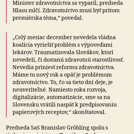
Minister zdravotníctva sa vyparil, predseda
Hlasu mlčí. Zdravotníctvo musí byť pritom
premiérska téma,“ povedal.
„Celý mesiac december nevedela vládna
koalícia vy­rie­šiť problém s výpoveďami
lekárov. Traumatizovala Slo­vá­kov, ktorí
nevedeli, či dostanú zdravotnú sta­ros­tli­vosť.
Nevedia priniesť reformu zdravotníctva.
Máme tu nový rok a opäť je problémom
zdravotníctvo. To, čo sa tieto dni deje, je
neuveriteľné. Namiesto roka rozvoja,
digitalizácie, automatizácie, sme sa na
Slovensku vrátili naspäť k predpisovaniu
papierových receptov,“ skonštatoval.
Predseda SaS Branislav Gröhling spolu s