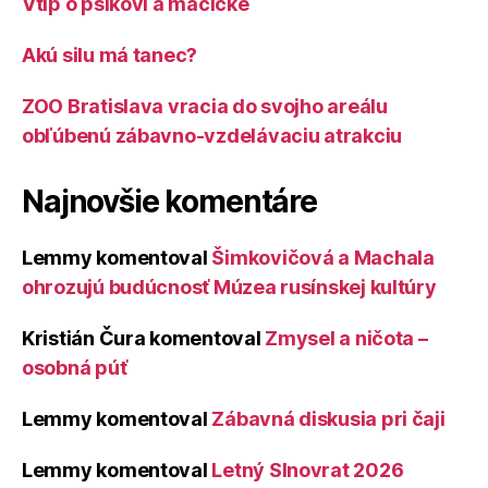
Vtip o psíkovi a mačičke
Akú silu má tanec?
ZOO Bratislava vracia do svojho areálu
obľúbenú zábavno-vzdelávaciu atrakciu
Najnovšie komentáre
Lemmy
komentoval
Šimkovičová a Machala
ohrozujú budúcnosť Múzea rusínskej kultúry
Kristián Čura
komentoval
Zmysel a ničota –
osobná púť
Lemmy
komentoval
Zábavná diskusia pri čaji
Lemmy
komentoval
Letný Slnovrat 2026