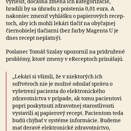
vyriešiť, dočasná zmena ich kategorizácie,
hradili by sa úhradu z poistenia 0,01 eura. A
nakoniec zmeniť vyhlášku o papierových re­cep­
toch, aby ich mohli lekári tlačiť na obyčajnej
čiernobielej tlačiarni (bez farby Magenta U je
dnes recept neplatný).
Poslanec Tomáš Szalay upozornil na pridružené
prob­lé­my, ktoré zmeny v eReceptoch prinášajú.
„Lekári si všimli, že v niektorých ich
softvéroch nie je možné odoslať správu o
vyšetrení pacienta do elek­tro­nic­ké­ho
zdravotníctva v prípade, ak tomu pacientovi
popri poskytnutí zdravotnej starostlivosti
vystavili aj papierový recept. Pacientom teda
budú chýbať v sys­té­me informácie. Budeme
mať deravé elektronické zdra­vot­níctvo,