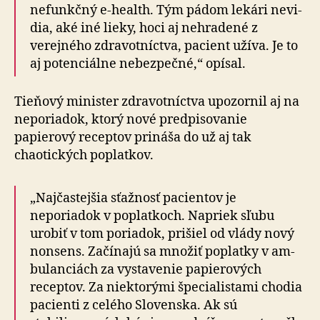
nefunkčný e-health. Tým pádom lekári ne­vi­
dia, aké iné lieky, hoci aj nehradené z
verejného zdra­vot­níc­tva, pacient užíva. Je to
aj potenciálne ne­bez­peč­né,“ opísal.
Tieňový minister zdravotníctva upozornil aj na
ne­po­ria­dok, ktorý nové predpisovanie
papierový receptov pri­ná­ša do už aj tak
chaotických poplatkov.
„Najčastejšia sťažnosť pacientov je
neporiadok v pop­lat­koch. Napriek sľubu
urobiť v tom poriadok, prišiel od vlády nový
nonsens. Začínajú sa množiť poplatky v am­
bu­lan­ciách za vystavenie papierových
receptov. Za nie­kto­rými špecialistami chodia
pacienti z celého Slo­ven­ska. Ak sú