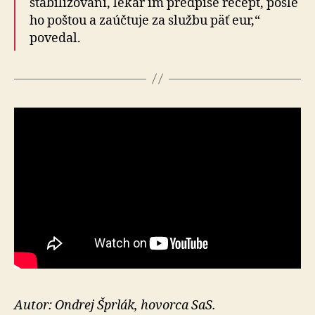
stabilizovaní, lekár im predpíše recept, pošle
ho poštou a zaúčtuje za službu päť eur,“
povedal.
Autor: Ondrej Šprlák, hovorca SaS.