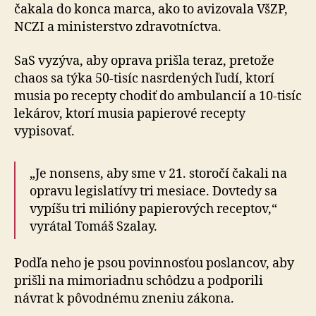
čakala do konca marca, ako to avizovala VšZP,
NCZI a ministerstvo zdravotníctva.
SaS vyzýva, aby oprava prišla teraz, pretože
chaos sa týka 50-tisíc nasrdených ľudí, ktorí
musia po recepty chodiť do ambulancií a 10-tisíc
lekárov, ktorí musia papierové re­cep­ty
vypisovať.
„Je nonsens, aby sme v 21. storočí čakali na
opravu legislatívy tri mesiace. Dovtedy sa
vypíšu tri milióny papierových receptov,“
vyrátal Tomáš Szalay.
Podľa neho je psou povinnosťou poslancov, aby
prišli na mimoriadnu schôdzu a podporili
návrat k pôvodnému zneniu zákona.