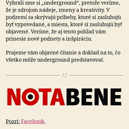
Vybrali sme si „underground“, pretože veríme,
že je zdrojom nádeje, zmeny a kreativity. V
podzemí sa skrývajú príbehy, ktoré si zasluhujú
byť vypovedané, a miesta, ktoré si zasluhujú byť
objavené. Veríme, že aj tento pohľad vám
prinesie nové podnety a inšpiráciu.
Prajeme vám objavné čítanie a doklad na to, čo
všetko môže underground predstavovať.
Pozri:
Facebook
.