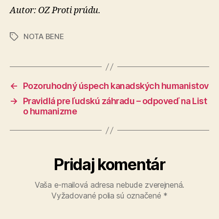
Autor: OZ Proti prúdu.
NOTA BENE
Značky
←
Pozoruhodný úspech kanadských humanistov
→
Pravidlá pre ľudskú záhradu – odpoveď na List
o humanizme
Pridaj komentár
Vaša e-mailová adresa nebude zverejnená.
Vyžadované polia sú označené
*