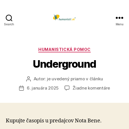
Search
Menu
Humanisti.sk
Kategórie
HUMANISTICKÁ POMOC
Underground
Autor:
je uvedený priamo v článku
Autor
článku
na
6. januára 2025
Žiadne komentáre
Dátum
Undergr
článku
Kupujte časopis u predajcov Nota Bene.