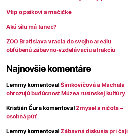
Vtip o psíkovi a mačičke
Akú silu má tanec?
ZOO Bratislava vracia do svojho areálu
obľúbenú zábavno-vzdelávaciu atrakciu
Najnovšie komentáre
Lemmy
komentoval
Šimkovičová a Machala
ohrozujú budúcnosť Múzea rusínskej kultúry
Kristián Čura
komentoval
Zmysel a ničota –
osobná púť
Lemmy
komentoval
Zábavná diskusia pri čaji