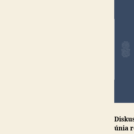
Disku
únia r