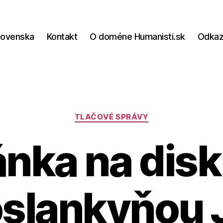
lovenska
Kontakt
O doméne Humanisti.sk
Odka
Kategórie
TLAČOVÉ SPRÁVY
nka na disk
slankyňou 