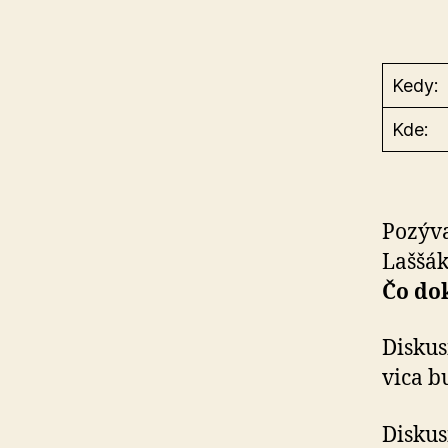
Kedy:
Kde:
Pozýva
Laššá­
Čo do­
Diskus
vi­ca b
Diskus