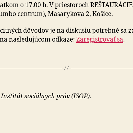
iat­kom o 17.00 h. V priesto­roch REŠ­TAU­RÁ­CIE
umbo centrum), Ma­sa­ry­ko­va 2, Košice.
citných dôvodov je na diskusiu potrebné sa za­
 na na­sle­du­jú­com od­ka­ze:
Za­re­gis­tro­vať sa
.
 Inštitút sociálnych práv (ISOP).