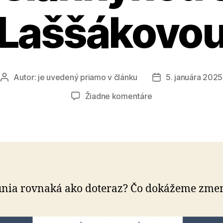
Laššákovo
Autor:
je uvedený priamo v článku
5. januára 2025
Autor
Dátum
článku
článku
na
Žiadne komentáre
Pozvánka
na
diskusiu
s
europoslankyňou
Juditou
Laššákovou
nia rovnaká ako doteraz? Čo do­ká­že­me zme­