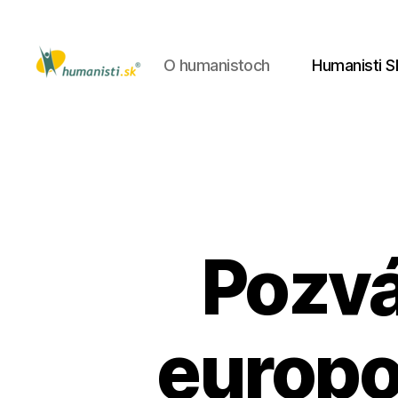
O humanistoch
Humanisti S
Humanisti.sk
Pozvá
europo