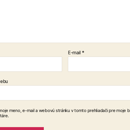
E-mail
*
webu
 moje meno, e-mail a webovú stránku v tomto prehliadači pre moje 
áre.