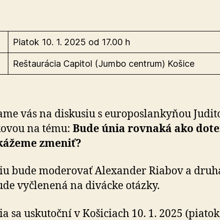
Piatok 10. 1. 2025 od 17.00 h
Reštaurácia Capitol (Jumbo centrum) Košice
me vás na diskusiu s europoslankyňou Ju­di­t
ko­vou na té­mu:
Bude únia rov­na­ká ako do­te
ká­že­me zmeniť?
iu bude moderovať Alexander Riabov a dru­há
ude vy­čle­ne­ná na di­vác­ke otázky.
ia sa uskutoční v Košiciach 10. 1. 2025 (piatok