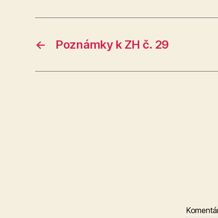
←
Poznámky k ZH č. 29
Komentá