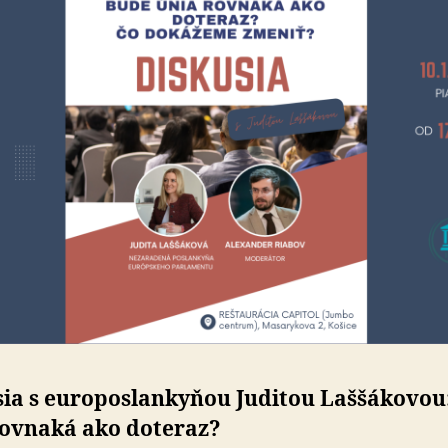
sia s europoslankyňou Juditou Laššákovou
ov­na­ká ako do­te­raz?