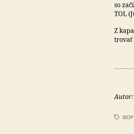
so za­č
TOL (J
Z kapa
tro­vať
Autor:
ISOP
Značky