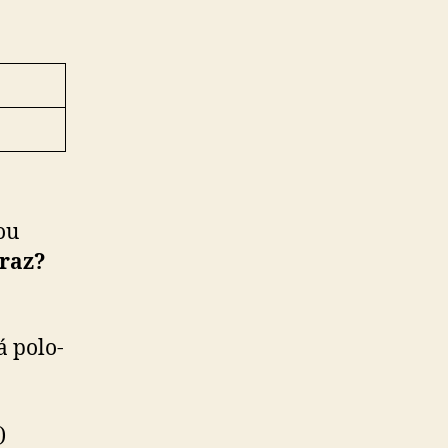
ou
­raz?
 po­lo­
)