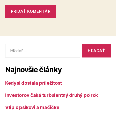
Vyhľadať:
Najnovšie články
Kedysi dostala príležitosť
Investorov čaká turbulentný druhý polrok
Vtip o psíkovi a mačičke