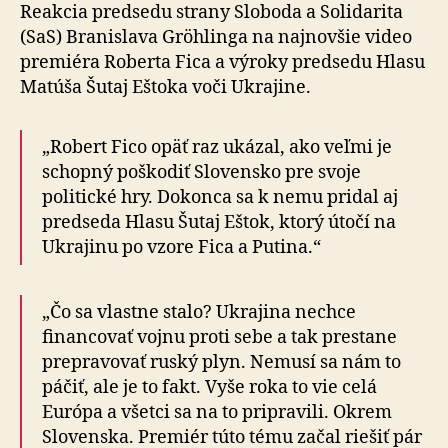
výroky
Reakcia predsedu strany Sloboda a Solidarita
Fica
(SaS) Branislava Gröhlinga na najnovšie video
a
premiéra Roberta Fica a výroky predsedu Hlasu
Eštoka
Matúša Šutaj Eštoka voči Ukrajine.
„Robert Fico opäť raz ukázal, ako veľmi je
schopný poškodiť Slovensko pre svoje
politické hry. Dokonca sa k nemu pridal aj
predseda Hlasu Šutaj Eštok, ktorý útočí na
Ukrajinu po vzore Fica a Putina.“
„Čo sa vlastne stalo? Ukrajina nechce
financovať vojnu proti sebe a tak prestane
prepravovať ruský plyn. Nemusí sa nám to
páčiť, ale je to fakt. Vyše roka to vie celá
Európa a všetci sa na to pripravili. Okrem
Slovenska. Premiér túto tému začal riešiť pár