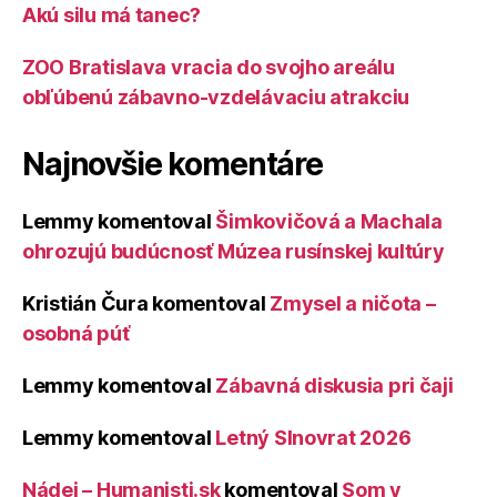
Akú silu má tanec?
ZOO Bratislava vracia do svojho areálu
obľúbenú zábavno-vzdelávaciu atrakciu
Najnovšie komentáre
Lemmy
komentoval
Šimkovičová a Machala
ohrozujú budúcnosť Múzea rusínskej kultúry
Kristián Čura
komentoval
Zmysel a ničota –
osobná púť
Lemmy
komentoval
Zábavná diskusia pri čaji
Lemmy
komentoval
Letný Slnovrat 2026
Nádej – Humanisti.sk
komentoval
Som v