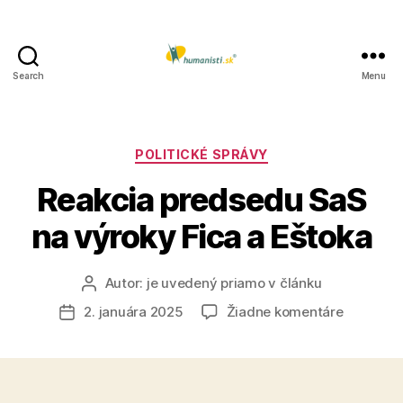
Search
Menu
Humanisti.sk
Kategórie
POLITICKÉ SPRÁVY
Reakcia predsedu SaS
na výroky Fica a Eštoka
Autor:
je uvedený priamo v článku
Autor
článku
na
2. januára 2025
Žiadne komentáre
Dátum
Reakcia
článku
predsed
SaS
na