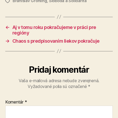
Branislav Gröhling
,
Sloboda a Solidarita
Značky
←
Aj v tomu roku pokračujeme v práci pre
regióny
→
Chaos s predpisovaním liekov pokračuje
Pridaj komentár
Vaša e-mailová adresa nebude zverejnená.
Vyžadované polia sú označené
*
Komentár
*