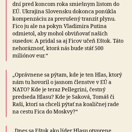
dní pred koncom roka smiešnym listom do
EÚ. Ukrajina Slovensku dokonca ponúkla
kompenzáciu za prerušený tranzit plynu.
Fico ju ale na pokyn Vladimira Putina
odmietol, aby mohol obviňovať našich
susedov. A pridal sa aj Ficov učeň Eštok. Táto
nehoráznosť, ktorá nás bude stáť 500
miliónov eur.“
„Oprávnene sa pýtam, kde je ten Hlas, ktorý
nám tu hovoril o jasnom členstve v EÚ a
NATO? Kde je teraz Pellegrini, čestný
predseda Hlasu? Kde je Saková, Tomáš či
Raši, ktorí sa chceli pýtať na koaličnej rade
na cestu Fica do Moskvy?“
„Dnes sa Eštok ako líder Hlasu otvorene