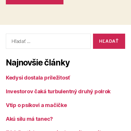
Vyhľadať:
Najnovšie články
Kedysi dostala príležitosť
Investorov čaká turbulentný druhý polrok
Vtip o psíkovi a mačičke
Akú silu má tanec?