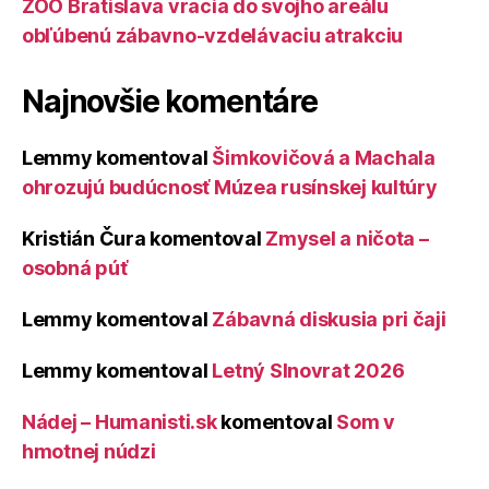
ZOO Bratislava vracia do svojho areálu
obľúbenú zábavno-vzdelávaciu atrakciu
Najnovšie komentáre
Lemmy
komentoval
Šimkovičová a Machala
ohrozujú budúcnosť Múzea rusínskej kultúry
Kristián Čura
komentoval
Zmysel a ničota –
osobná púť
Lemmy
komentoval
Zábavná diskusia pri čaji
Lemmy
komentoval
Letný Slnovrat 2026
Nádej – Humanisti.sk
komentoval
Som v
hmotnej núdzi