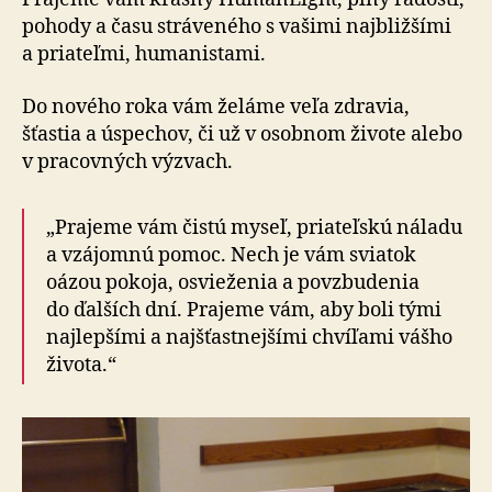
pohody a času strá­ve­né­ho s va­ši­mi naj­bliž­ší­mi
a pria­teľ­mi, hu­ma­nis­ta­mi.
Do nového roka vám želáme veľa zdravia,
šťastia a úspe­chov, či už v osob­nom živote alebo
v pra­cov­ných výzvach.
„Prajeme vám čistú myseľ, priateľskú náladu
a vzá­jom­nú pomoc. Nech je vám sviatok
oázou pokoja, osvie­že­nia a povzbu­de­nia
do ďal­ších dní. Prajeme vám, aby boli tými
naj­lep­ší­mi a naj­šťas­tnej­ší­mi chví­ľa­mi vášho
života.“