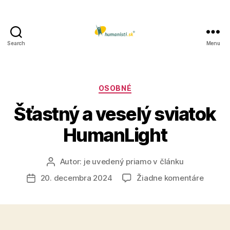
Search
Menu
Humanisti.sk
Kategórie
OSOBNÉ
Šťastný a veselý sviatok
HumanLight
Autor:
je uvedený priamo v článku
Autor
článku
na
20. decembra 2024
Žiadne komentáre
Dátum
Šťastn
článku
a
veselý
sviatok