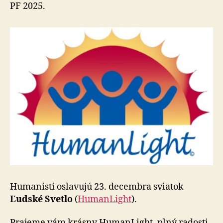
HumanL
PF 2025.
Humanisti oslavujú 23. decembra sviatok
Ľudské Svetlo
(
HumanLight
).
Prajeme vám krásny HumanLight, plný radosti,