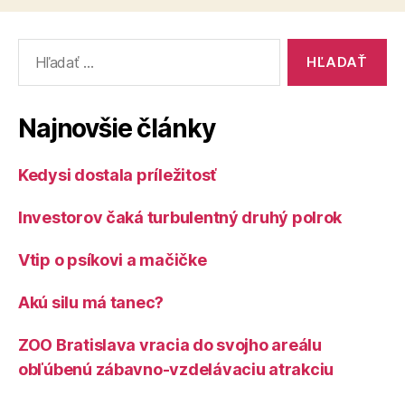
Vyhľadať:
Najnovšie články
Kedysi dostala príležitosť
Investorov čaká turbulentný druhý polrok
Vtip o psíkovi a mačičke
Akú silu má tanec?
ZOO Bratislava vracia do svojho areálu
obľúbenú zábavno-vzdelávaciu atrakciu