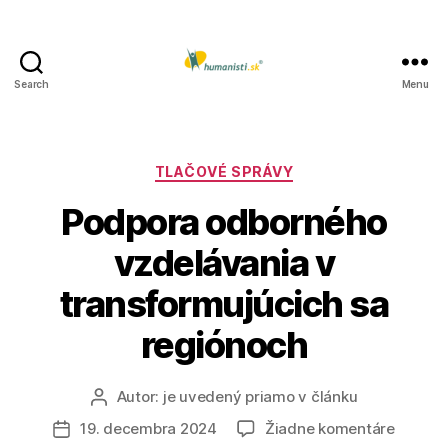
Search
Menu
Humanisti.sk
Kategórie
TLAČOVÉ SPRÁVY
Podpora odborného
vzdelávania v
transformujúcich sa
regiónoch
Autor:
je uvedený priamo v článku
Autor
článku
na
19. decembra 2024
Žiadne komentáre
Dátum