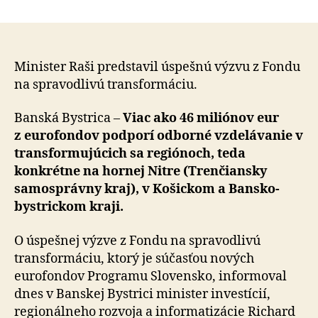
Podpor
článku
odborn
vzdelá
v
transfo
Minister Raši predstavil úspešnú výzvu z Fondu
sa
na spravodlivú transformáciu.
región
Banská Bystrica –
Viac ako 46 miliónov eur
z eu­ro­fondov podporí odborné vzdelávanie v
trans­for­mu­júcich sa regiónoch, teda
konkrétne na hornej Nitre (Trenčiansky
samosprávny kraj), v Košickom a Ban­sko­
bystrickom kraji.
O úspešnej výzve z Fondu na spravodlivú
transformáciu, ktorý je súčasťou nových
eurofondov Programu Slo­ven­sko, informoval
dnes v Banskej Bystrici minister in­ves­tí­cií,
regionálneho rozvoja a informatizácie Richard