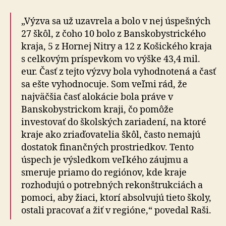
„Výzva sa už uzavrela a bolo v nej úspešných
27 škôl, z čoho 10 bolo z Banskobystrického
kraja, 5 z Hornej Nitry a 12 z Košického kraja
s celkovým príspevkom vo výške 43,4 mil.
eur. Časť z tejto výzvy bola vyhodnotená a časť
sa ešte vyhodnocuje. Som veľmi rád, že
najväčšia časť alokácie bola práve v
Banskobystrickom kraji, čo pomôže
investovať do školských zariadení, na ktoré
kraje ako zriaďovatelia škôl, často nemajú
dostatok finančných prostriedkov. Tento
úspech je výsledkom veľkého záujmu a
smeruje priamo do regiónov, kde kraje
rozhodujú o potrebných rekonštrukciách a
po­mo­ci, aby žiaci, ktorí absolvujú tieto školy,
ostali pracovať a žiť v regióne,“ povedal Raši.