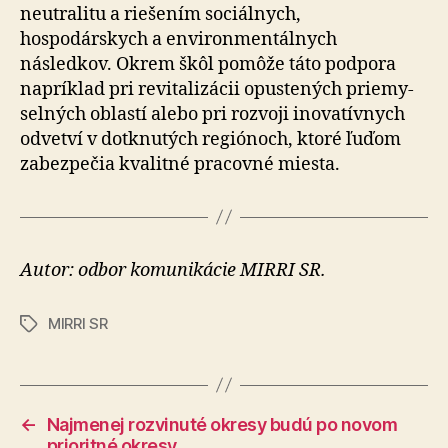
neutralitu a riešením sociálnych,
hospodárskych a en­vi­ron­mentálnych
následkov. Okrem škôl pomôže táto podpora
napríklad pri revitalizácii opustených prie­my­
sel­ných oblastí alebo pri rozvoji inovatívnych
odvetví v dot­knu­tých regiónoch, ktoré ľuďom
zabezpečia kvalitné pracovné miesta.
Autor: odbor komunikácie MIRRI SR.
MIRRI SR
Značky
←
Najmenej rozvinuté okresy budú po novom
prioritné okresy