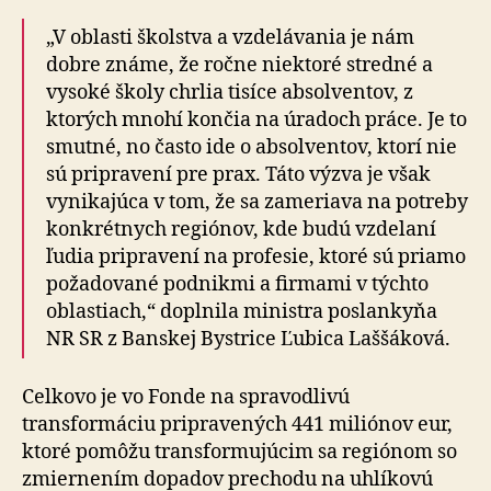
„V oblasti školstva a vzdelávania je nám
dobre známe, že ročne niektoré stredné a
vysoké školy chrlia tisíce absolventov, z
ktorých mnohí končia na úradoch práce. Je to
smutné, no často ide o absolventov, ktorí nie
sú pripravení pre prax. Táto výzva je však
vynikajúca v tom, že sa zameriava na potreby
konkrétnych regiónov, kde budú vzdelaní
ľudia pripravení na profesie, ktoré sú priamo
požadované podnikmi a firmami v týchto
oblastiach,“ doplnila ministra poslankyňa
NR SR z Banskej Bystrice Ľubica Laššáková.
Celkovo je vo Fonde na spravodlivú
transformáciu pri­pra­vených 441 miliónov eur,
ktoré pomôžu transformujúcim sa regiónom so
zmiernením dopadov prechodu na uh­lí­ko­vú