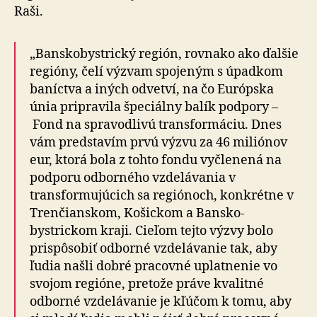
Raši.
„Banskobystrický región, rovnako ako ďalšie
regióny, čelí výzvam spojeným s úpadkom
baníctva a iných odvetví, na čo Európska
únia pripravila špeciálny balík podpory –
Fond na spravodlivú transformáciu. Dnes
vám predstavím prvú výzvu za 46 miliónov
eur, ktorá bola z tohto fondu vyčlenená na
podporu odborného vzdelávania v
transformujúcich sa regiónoch, kon­krét­ne v
Trenčianskom, Košickom a Ban­sko­
bystrickom kraji. Cieľom tejto výzvy bolo
prispôsobiť odborné vzdelávanie tak, aby
ľudia našli dobré pracovné uplatnenie vo
svojom regióne, pretože práve kvalitné
odborné vzdelávanie je kľúčom k tomu, aby