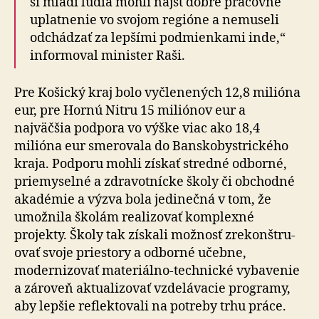
si mladí ľudia mohli nájsť dobré pracovné
uplatnenie vo svojom regióne a nemuseli
odchádzať za lepšími podmienkami inde,“
informoval minister Raši.
Pre Košický kraj bolo vyčlenených 12,8 milióna
eur, pre Hornú Nitru 15 miliónov eur a
najväčšia podpora vo výške viac ako 18,4
milióna eur smerovala do Bansko­bystrického
kraja. Podporu mohli získať stredné odborné,
priemyselné a zdravotnícke školy či obchodné
akadémie a výzva bola jedinečná v tom, že
umožnila školám rea­li­zo­vať komplexné
projekty. Školy tak získali možnosť zre­kon­štru­
ovať svoje priestory a odborné učebne,
modernizovať materiálno-technické vybavenie
a zároveň aktualizovať vzdelávacie programy,
aby lepšie reflektovali na potreby trhu práce.